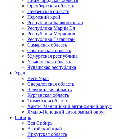
Нижегородская область
Оренбургская область
Пензенская область
Пермский край
Республика Башкортостан
Республика Марий Эл
Республика Мордовия
Республика Татарстан
Самарская область
Саратовская область
Удмуртская республика
Ульяновская область
Чувашская республика
Урал
Весь Урал
Свердловская область
Челябинская область
Курганская область
Тюменская область
Ханты-Мансийский автономный округ
Ямало-Ненецкий автономный округ
Сибирь
Вся Сибирь
Алтайский край
Иркутская область