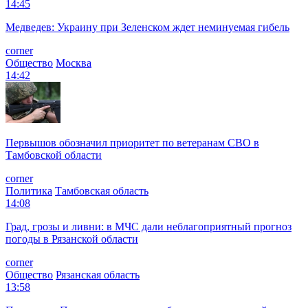
14:45
Медведев: Украину при Зеленском ждет неминуемая гибель
corner
Общество
Москва
14:42
Первышов обозначил приоритет по ветеранам СВО в
Тамбовской области
corner
Политика
Тамбовская область
14:08
Град, грозы и ливни: в МЧС дали неблагоприятный прогноз
погоды в Рязанской области
corner
Общество
Рязанская область
13:58