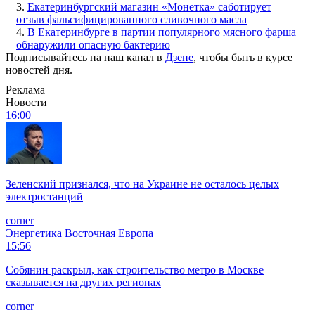
3.
Екатеринбургский магазин «Монетка» саботирует
отзыв фальсифицированного сливочного масла
4.
В Екатеринбурге в партии популярного мясного фарша
обнаружили опасную бактерию
Подписывайтесь на наш канал в
Дзене
, чтобы быть в курсе
новостей дня.
Реклама
Новости
16:00
Зеленский признался, что на Украине не осталось целых
электростанций
corner
Энергетика
Восточная Европа
15:56
Собянин раскрыл, как строительство метро в Москве
сказывается на других регионах
corner