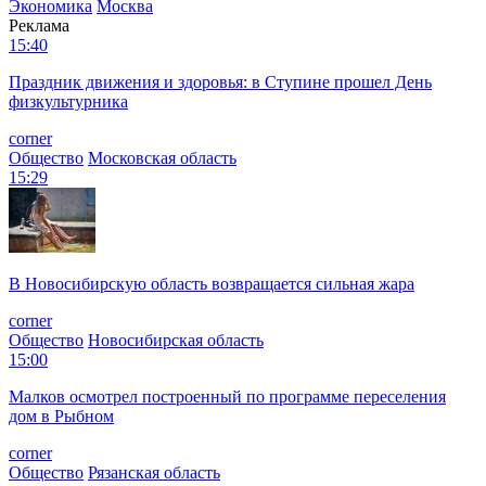
Экономика
Москва
Реклама
15:40
Праздник движения и здоровья: в Ступине прошел День
физкультурника
corner
Общество
Московская область
15:29
В Новосибирскую область возвращается сильная жара
corner
Общество
Новосибирская область
15:00
Малков осмотрел построенный по программе переселения
дом в Рыбном
corner
Общество
Рязанская область