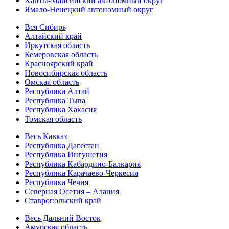
Ханты-Мансийский автономный округ
Ямало-Ненецкий автономный округ
Вся Сибирь
Алтайский край
Иркутская область
Кемеровская область
Красноярский край
Новосибирская область
Омская область
Республика Алтай
Республика Тыва
Республика Хакасия
Томская область
Весь Кавказ
Республика Дагестан
Республика Ингушетия
Республика Кабардино-Балкария
Республика Карачаево-Черкесия
Республика Чечня
Северная Осетия – Алания
Ставропольский край
Весь Дальний Восток
Амурская область