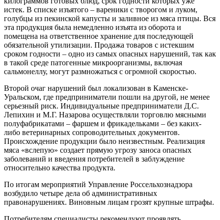
килограммов готовых блюд, срок годности которых уже
истек. В списке изъятого – вареники с творогом и луком,
голубцы из пекинской капусты и заливное из мяса птицы. Вся
эта продукция была немедленно изъята из оборота и
помещена на ответственное хранение для последующей
обязательной утилизации. Продажа товаров с истекшим
сроком годности – одно из самых опасных нарушений, так как
в такой среде патогенные микроорганизмы, включая
сальмонеллу, могут размножаться с огромной скоростью.
Второй очаг нарушений был локализован в Каменске-
Уральском, где предприниматели пошли на другой, не менее
серьезный риск. Индивидуальные предприниматели Д.С.
Лепихин и М.Г. Назарова осуществляли торговлю мясными
полуфабрикатами – фаршем и фрикадельками – без каких-
либо ветеринарных сопроводительных документов.
Происхождение продукции было неизвестным. Реализация
мяса «вслепую» создает прямую угрозу заноса опасных
заболеваний и введения потребителей в заблуждение
относительно качества продукта.
По итогам мероприятий Управление Россельхознадзора
возбудило четыре дела об административных
правонарушениях. Виновным лицам грозят крупные штрафы.
Потребителям специалисты рекомендуют проявлять