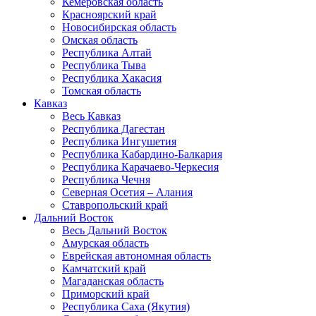
Кемеровская область
Красноярский край
Новосибирская область
Омская область
Республика Алтай
Республика Тыва
Республика Хакасия
Томская область
Кавказ
Весь Кавказ
Республика Дагестан
Республика Ингушетия
Республика Кабардино-Балкария
Республика Карачаево-Черкесия
Республика Чечня
Северная Осетия – Алания
Ставропольский край
Дальний Восток
Весь Дальний Восток
Амурская область
Еврейская автономная область
Камчатский край
Магаданская область
Приморский край
Республика Саха (Якутия)