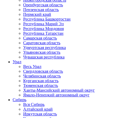
Нижегородская область
Оренбургская область
Пензенская область
Пермский край
Республика Башкортостан
Республика Марий Эл
Республика Мордовия
Республика Татарстан
Самарская область
Саратовская область
Удмуртская республика
Ульяновская область
Чувашская республика
Урал
Весь Урал
Свердловская область
Челябинская область
Курганская область
Тюменская область
Ханты-Мансийский автономный округ
Ямало-Ненецкий автономный округ
Сибирь
Вся Сибирь
Алтайский край
Иркутская область