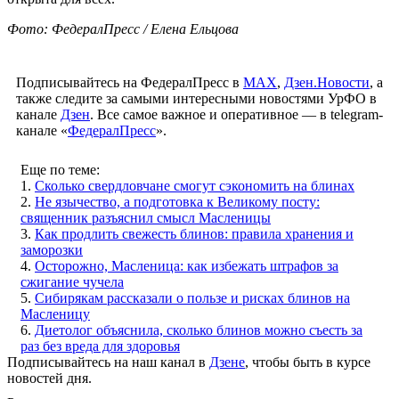
Фото: ФедералПресс / Елена Ельцова
Подписывайтесь на ФедералПресс в
МАХ
,
Дзен.Новости
, а
также следите за самыми интересными новостями УрФО в
канале
Дзен
. Все самое важное и оперативное — в telegram-
канале «
ФедералПресс
».
Еще по теме:
1.
Сколько свердловчане смогут сэкономить на блинах
2.
Не язычество, а подготовка к Великому посту:
священник разъяснил смысл Масленицы
3.
Как продлить свежесть блинов: правила хранения и
заморозки
4.
Осторожно, Масленица: как избежать штрафов за
сжигание чучела
5.
Сибирякам рассказали о пользе и рисках блинов на
Масленицу
6.
Диетолог объяснила, сколько блинов можно съесть за
раз без вреда для здоровья
Подписывайтесь на наш канал в
Дзене
, чтобы быть в курсе
новостей дня.