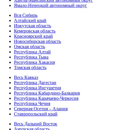
Ханты-Мансийский автономный округ
Ямало-Ненецкий автономный округ
Вся Сибирь
Алтайский край
Иркутская область
Кемеровская область
Красноярский край
Новосибирская область
Омская область
Республика Алтай
Республика Тыва
Республика Хакасия
Томская область
Весь Кавказ
Республика Дагестан
Республика Ингушетия
Республика Кабардино-Балкария
Республика Карачаево-Черкесия
Республика Чечня
Северная Осетия – Алания
Ставропольский край
Весь Дальний Восток
Амурская область