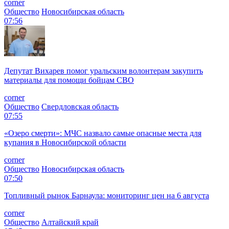
corner
Общество
Новосибирская область
07:56
Депутат Вихарев помог уральским волонтерам закупить
материалы для помощи бойцам СВО
corner
Общество
Свердловская область
07:55
«Озеро смерти»: МЧС назвало самые опасные места для
купания в Новосибирской области
corner
Общество
Новосибирская область
07:50
Топливный рынок Барнаула: мониторинг цен на 6 августа
corner
Общество
Алтайский край