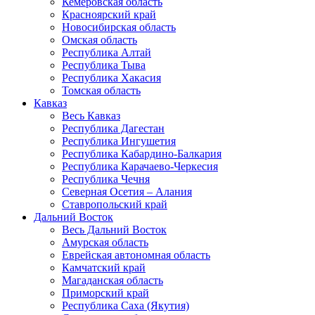
Кемеровская область
Красноярский край
Новосибирская область
Омская область
Республика Алтай
Республика Тыва
Республика Хакасия
Томская область
Кавказ
Весь Кавказ
Республика Дагестан
Республика Ингушетия
Республика Кабардино-Балкария
Республика Карачаево-Черкесия
Республика Чечня
Северная Осетия – Алания
Ставропольский край
Дальний Восток
Весь Дальний Восток
Амурская область
Еврейская автономная область
Камчатский край
Магаданская область
Приморский край
Республика Саха (Якутия)