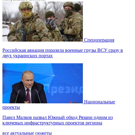
Спецоперация
Российская авиация поразила военные грузы ВСУ сразу в
двух украинских портах
Национальные
проекты
Павел Малков назвал Южный обход Рязани одним из
ключевых инфраструктурных проектов региона
все актуальные сюжеты