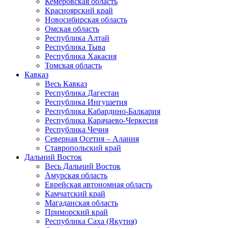
Кемеровская область
Красноярский край
Новосибирская область
Омская область
Республика Алтай
Республика Тыва
Республика Хакасия
Томская область
Кавказ
Весь Кавказ
Республика Дагестан
Республика Ингушетия
Республика Кабардино-Балкария
Республика Карачаево-Черкесия
Республика Чечня
Северная Осетия – Алания
Ставропольский край
Дальний Восток
Весь Дальний Восток
Амурская область
Еврейская автономная область
Камчатский край
Магаданская область
Приморский край
Республика Саха (Якутия)