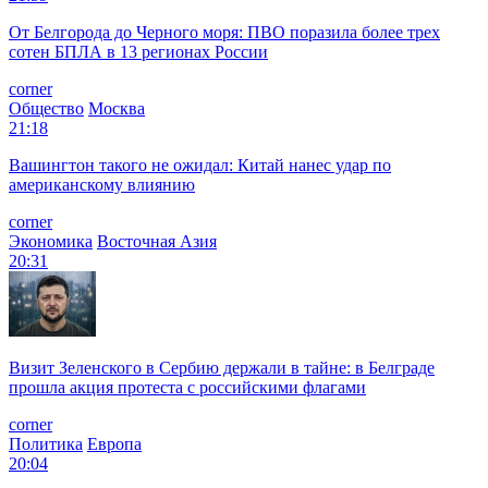
От Белгорода до Черного моря: ПВО поразила более трех
сотен БПЛА в 13 регионах России
corner
Общество
Москва
21:18
Вашингтон такого не ожидал: Китай нанес удар по
американскому влиянию
corner
Экономика
Восточная Азия
20:31
Визит Зеленского в Сербию держали в тайне: в Белграде
прошла акция протеста с российскими флагами
corner
Политика
Европа
20:04