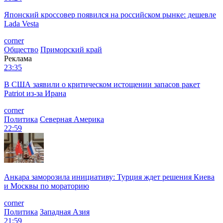
Японский кроссовер появился на российском рынке: дешевле
Lada Vesta
corner
Общество
Приморский край
Реклама
23:35
В США заявили о критическом истощении запасов ракет
Patriot из-за Ирана
corner
Политика
Северная Америка
22:59
Анкара заморозила инициативу: Турция ждет решения Киева
и Москвы по мораторию
corner
Политика
Западная Азия
21:59