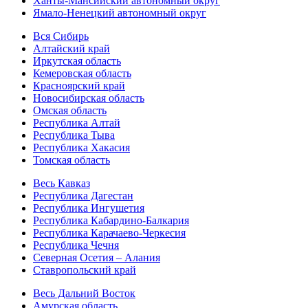
Ханты-Мансийский автономный округ
Ямало-Ненецкий автономный округ
Вся Сибирь
Алтайский край
Иркутская область
Кемеровская область
Красноярский край
Новосибирская область
Омская область
Республика Алтай
Республика Тыва
Республика Хакасия
Томская область
Весь Кавказ
Республика Дагестан
Республика Ингушетия
Республика Кабардино-Балкария
Республика Карачаево-Черкесия
Республика Чечня
Северная Осетия – Алания
Ставропольский край
Весь Дальний Восток
Амурская область