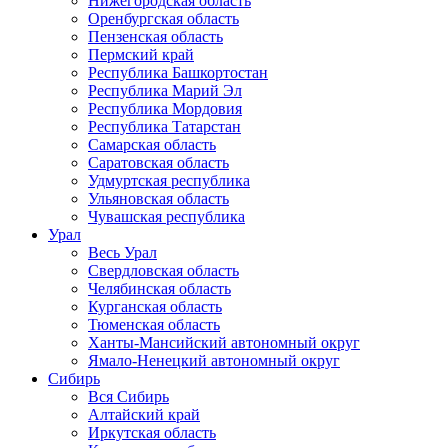
Нижегородская область
Оренбургская область
Пензенская область
Пермский край
Республика Башкортостан
Республика Марий Эл
Республика Мордовия
Республика Татарстан
Самарская область
Саратовская область
Удмуртская республика
Ульяновская область
Чувашская республика
Урал
Весь Урал
Свердловская область
Челябинская область
Курганская область
Тюменская область
Ханты-Мансийский автономный округ
Ямало-Ненецкий автономный округ
Сибирь
Вся Сибирь
Алтайский край
Иркутская область