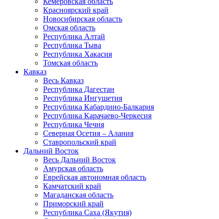
Кемеровская область
Красноярский край
Новосибирская область
Омская область
Республика Алтай
Республика Тыва
Республика Хакасия
Томская область
Кавказ
Весь Кавказ
Республика Дагестан
Республика Ингушетия
Республика Кабардино-Балкария
Республика Карачаево-Черкесия
Республика Чечня
Северная Осетия – Алания
Ставропольский край
Дальний Восток
Весь Дальний Восток
Амурская область
Еврейская автономная область
Камчатский край
Магаданская область
Приморский край
Республика Саха (Якутия)