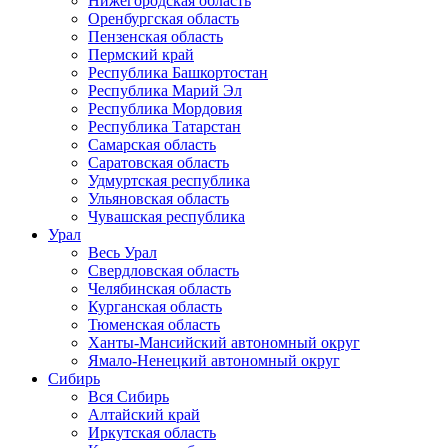
Нижегородская область
Оренбургская область
Пензенская область
Пермский край
Республика Башкортостан
Республика Марий Эл
Республика Мордовия
Республика Татарстан
Самарская область
Саратовская область
Удмуртская республика
Ульяновская область
Чувашская республика
Урал
Весь Урал
Свердловская область
Челябинская область
Курганская область
Тюменская область
Ханты-Мансийский автономный округ
Ямало-Ненецкий автономный округ
Сибирь
Вся Сибирь
Алтайский край
Иркутская область