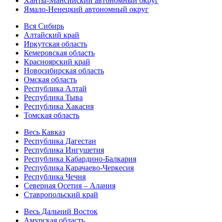
Ханты-Мансийский автономный округ
Ямало-Ненецкий автономный округ
Вся Сибирь
Алтайский край
Иркутская область
Кемеровская область
Красноярский край
Новосибирская область
Омская область
Республика Алтай
Республика Тыва
Республика Хакасия
Томская область
Весь Кавказ
Республика Дагестан
Республика Ингушетия
Республика Кабардино-Балкария
Республика Карачаево-Черкесия
Республика Чечня
Северная Осетия – Алания
Ставропольский край
Весь Дальний Восток
Амурская область