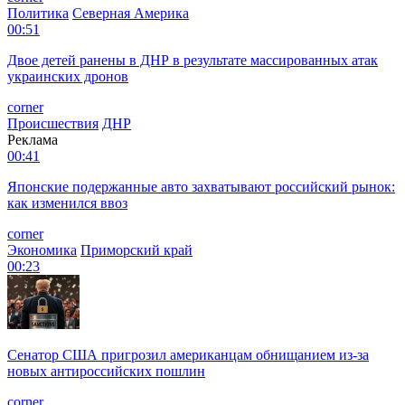
Политика
Северная Америка
00:51
Двое детей ранены в ДНР в результате массированных атак
украинских дронов
corner
Происшествия
ДНР
Реклама
00:41
Японские подержанные авто захватывают российский рынок:
как изменился ввоз
corner
Экономика
Приморский край
00:23
Сенатор США пригрозил американцам обнищанием из-за
новых антироссийских пошлин
corner