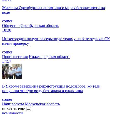
Жителям Оренбуржья напомнили о мерах безопасности на
воде
corner
Общество
Оренбургская область
18:38
Нижегородка получила серьезную травму на базе отдыха: СК
начал проверку
corner
Происшествия
Нижегородская область
17:57
В Яхроме завершена реконструкция водозабора: жители
получили чистую воду без запаха и ржавчины
corner
Нацпроекты
Московская область
показать еще [...]
все новости