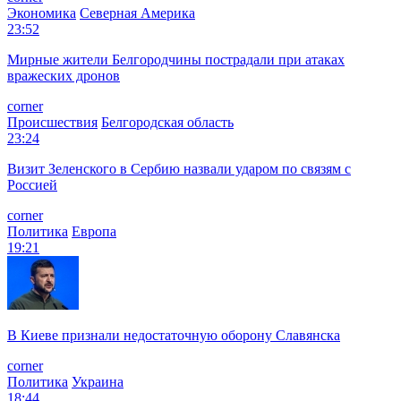
Экономика
Северная Америка
23:52
Мирные жители Белгородчины пострадали при атаках
вражеских дронов
corner
Происшествия
Белгородская область
23:24
Визит Зеленского в Сербию назвали ударом по связям с
Россией
corner
Политика
Европа
19:21
В Киеве признали недостаточную оборону Славянска
corner
Политика
Украина
18:44