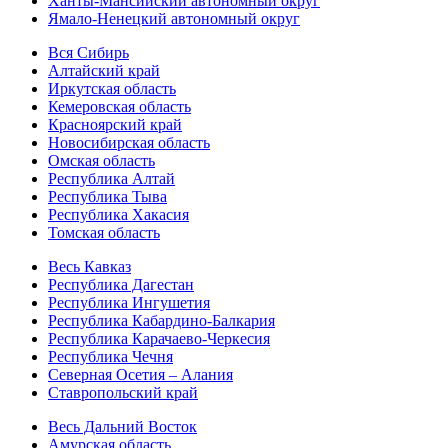
Ханты-Мансийский автономный округ
Ямало-Ненецкий автономный округ
Вся Сибирь
Алтайский край
Иркутская область
Кемеровская область
Красноярский край
Новосибирская область
Омская область
Республика Алтай
Республика Тыва
Республика Хакасия
Томская область
Весь Кавказ
Республика Дагестан
Республика Ингушетия
Республика Кабардино-Балкария
Республика Карачаево-Черкесия
Республика Чечня
Северная Осетия – Алания
Ставропольский край
Весь Дальний Восток
Амурская область