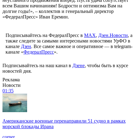
неустанного продвижения вперед. Пусть удача сопутствует
всем Вашим начинаниям! Бодрости и оптимизма Вам на
долгие годы!», – коллектив и генеральный директор
«ФедералПресс» Иван Еремин.
Подписывайтесь на ФедералПресс в
МАХ
,
Дзен.Новости
, а
также следите за самыми интересными новостями УрФО в
канале
Дзен
. Все самое важное и оперативное — в telegram-
канале «
ФедералПресс
».
Подписывайтесь на наш канал в
Дзене
, чтобы быть в курсе
новостей дня.
Реклама
Новости
01:35
Американские военные перенаправили 51 судно в рамках
морской блокады Ирана
corner