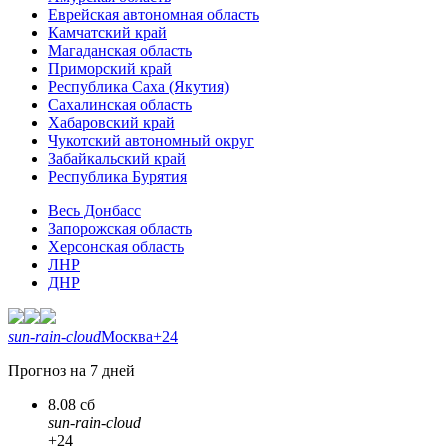
Еврейская автономная область
Камчатский край
Магаданская область
Приморский край
Республика Саха (Якутия)
Сахалинская область
Хабаровский край
Чукотский автономный округ
Забайкальский край
Республика Бурятия
Весь Донбасс
Запорожская область
Херсонская область
ЛНР
ДНР
sun-rain-cloud
Москва
+24
Прогноз на 7 дней
8.08 сб
sun-rain-cloud
+24