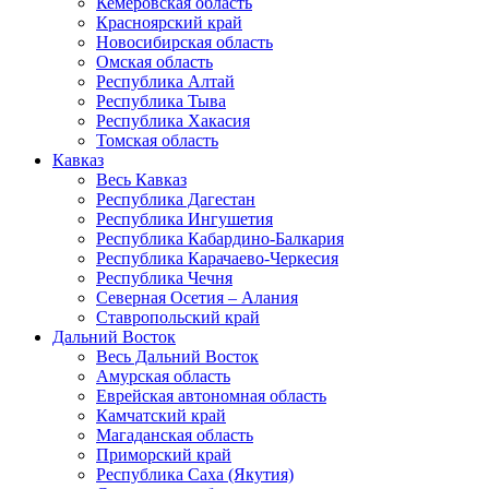
Кемеровская область
Красноярский край
Новосибирская область
Омская область
Республика Алтай
Республика Тыва
Республика Хакасия
Томская область
Кавказ
Весь Кавказ
Республика Дагестан
Республика Ингушетия
Республика Кабардино-Балкария
Республика Карачаево-Черкесия
Республика Чечня
Северная Осетия – Алания
Ставропольский край
Дальний Восток
Весь Дальний Восток
Амурская область
Еврейская автономная область
Камчатский край
Магаданская область
Приморский край
Республика Саха (Якутия)