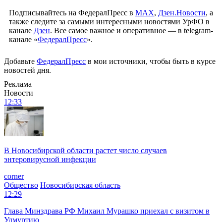
Подписывайтесь на ФедералПресс в
МАХ
,
Дзен.Новости
, а
также следите за самыми интересными новостями УрФО в
канале
Дзен
. Все самое важное и оперативное — в telegram-
канале «
ФедералПресс
».
Добавьте
ФедералПресс
в мои источники, чтобы быть в курсе
новостей дня.
Реклама
Новости
12:33
В Новосибирской области растет число случаев
энтеровирусной инфекции
corner
Общество
Новосибирская область
12:29
Глава Минздрава РФ Михаил Мурашко приехал с визитом в
Удмуртию