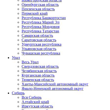
Нижегородская область
Оренбургская область
Пензенская область
Пермский край
Республика Башкортостан
Республика Марий Эл
Республика Мордовия
Республика Татарстан
Самарская область
Саратовская область
Удмуртская республика
Ульяновская область
Чувашская республика
Урал
Весь Урал
Свердловская область
Челябинская область
Курганская область
Тюменская область
Ханты-Мансийский автономный округ
Ямало-Ненецкий автономный округ
Сибирь
Вся Сибирь
Алтайский край
Иркутская область