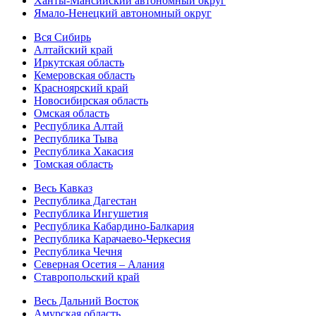
Ханты-Мансийский автономный округ
Ямало-Ненецкий автономный округ
Вся Сибирь
Алтайский край
Иркутская область
Кемеровская область
Красноярский край
Новосибирская область
Омская область
Республика Алтай
Республика Тыва
Республика Хакасия
Томская область
Весь Кавказ
Республика Дагестан
Республика Ингушетия
Республика Кабардино-Балкария
Республика Карачаево-Черкесия
Республика Чечня
Северная Осетия – Алания
Ставропольский край
Весь Дальний Восток
Амурская область