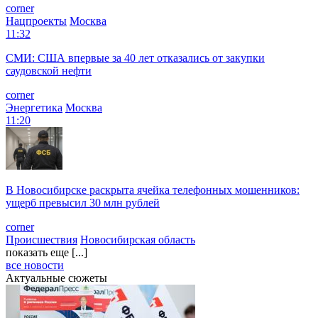
corner
Нацпроекты
Москва
11:32
СМИ: США впервые за 40 лет отказались от закупки
саудовской нефти
corner
Энергетика
Москва
11:20
В Новосибирске раскрыта ячейка телефонных мошенников:
ущерб превысил 30 млн рублей
corner
Происшествия
Новосибирская область
показать еще [...]
все новости
Актуальные сюжеты