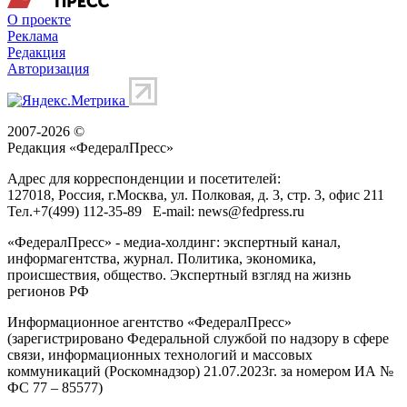
О проекте
Реклама
Редакция
Авторизация
2007-2026 ©
Редакция «
ФедералПресс
»
Адрес для корреспонденции и посетителей:
127018
, Россия, г.
Москва
,
ул. Полковая, д. 3, стр. 3
, офис 211
Тел.
+7(499) 112-35-89
E-mail:
news@fedpress.ru
«ФедералПресс» - медиа-холдинг: экспертный канал,
информагентства, журнал. Политика, экономика,
происшествия, общество. Экспертный взгляд на жизнь
регионов РФ
Информационное агентство «ФедералПресс»
(зарегистрировано Федеральной службой по надзору в сфере
связи, информационных технологий и массовых
коммуникаций (Роскомнадзор) 21.07.2023г. за номером ИА №
ФС 77 – 85577)