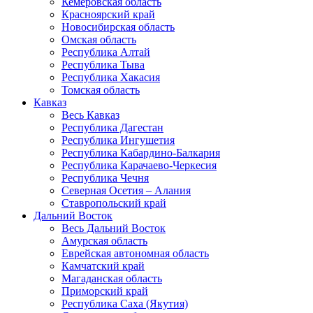
Кемеровская область
Красноярский край
Новосибирская область
Омская область
Республика Алтай
Республика Тыва
Республика Хакасия
Томская область
Кавказ
Весь Кавказ
Республика Дагестан
Республика Ингушетия
Республика Кабардино-Балкария
Республика Карачаево-Черкесия
Республика Чечня
Северная Осетия – Алания
Ставропольский край
Дальний Восток
Весь Дальний Восток
Амурская область
Еврейская автономная область
Камчатский край
Магаданская область
Приморский край
Республика Саха (Якутия)