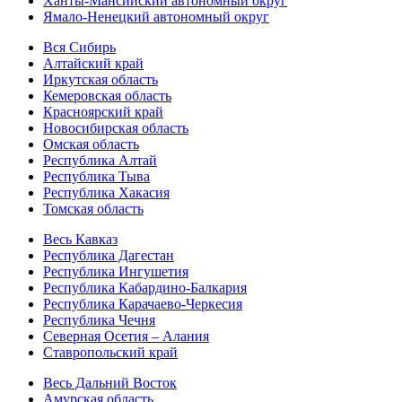
Ханты-Мансийский автономный округ
Ямало-Ненецкий автономный округ
Вся Сибирь
Алтайский край
Иркутская область
Кемеровская область
Красноярский край
Новосибирская область
Омская область
Республика Алтай
Республика Тыва
Республика Хакасия
Томская область
Весь Кавказ
Республика Дагестан
Республика Ингушетия
Республика Кабардино-Балкария
Республика Карачаево-Черкесия
Республика Чечня
Северная Осетия – Алания
Ставропольский край
Весь Дальний Восток
Амурская область