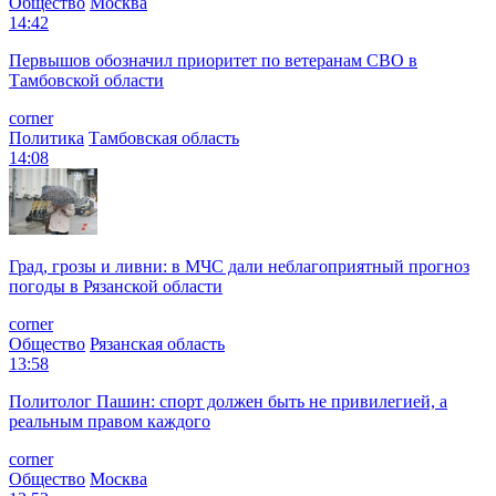
Общество
Москва
14:42
Первышов обозначил приоритет по ветеранам СВО в
Тамбовской области
corner
Политика
Тамбовская область
14:08
Град, грозы и ливни: в МЧС дали неблагоприятный прогноз
погоды в Рязанской области
corner
Общество
Рязанская область
13:58
Политолог Пашин: спорт должен быть не привилегией, а
реальным правом каждого
corner
Общество
Москва