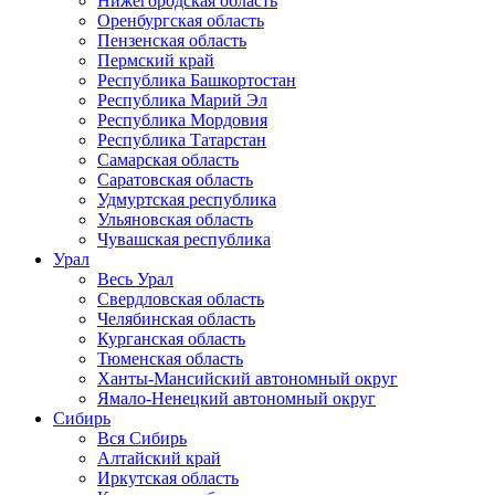
Нижегородская область
Оренбургская область
Пензенская область
Пермский край
Республика Башкортостан
Республика Марий Эл
Республика Мордовия
Республика Татарстан
Самарская область
Саратовская область
Удмуртская республика
Ульяновская область
Чувашская республика
Урал
Весь Урал
Свердловская область
Челябинская область
Курганская область
Тюменская область
Ханты-Мансийский автономный округ
Ямало-Ненецкий автономный округ
Сибирь
Вся Сибирь
Алтайский край
Иркутская область