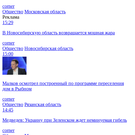
corner
Общество
Московская область
Реклама
15:29
В Новосибирскую область возвращается мощная жара
corner
Общество
Новосибирская область
15:00
Малков осмотрел построенный по программе переселения
дом в Рыбном
corner
Общество
Рязанская область
14:45
Медведев: Украину при Зеленском ждет неминуемая гибель
corner