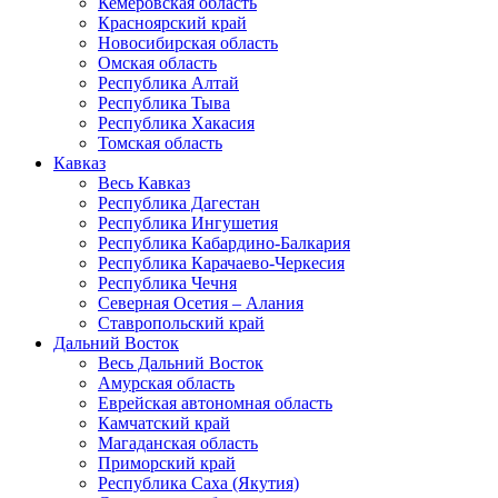
Кемеровская область
Красноярский край
Новосибирская область
Омская область
Республика Алтай
Республика Тыва
Республика Хакасия
Томская область
Кавказ
Весь Кавказ
Республика Дагестан
Республика Ингушетия
Республика Кабардино-Балкария
Республика Карачаево-Черкесия
Республика Чечня
Северная Осетия – Алания
Ставропольский край
Дальний Восток
Весь Дальний Восток
Амурская область
Еврейская автономная область
Камчатский край
Магаданская область
Приморский край
Республика Саха (Якутия)