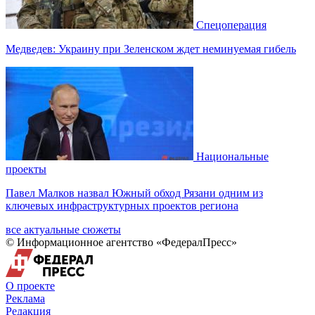
Спецоперация
Медведев: Украину при Зеленском ждет неминуемая гибель
Национальные
проекты
Павел Малков назвал Южный обход Рязани одним из
ключевых инфраструктурных проектов региона
все актуальные сюжеты
© Информационное агентство «ФедералПресс»
О проекте
Реклама
Редакция