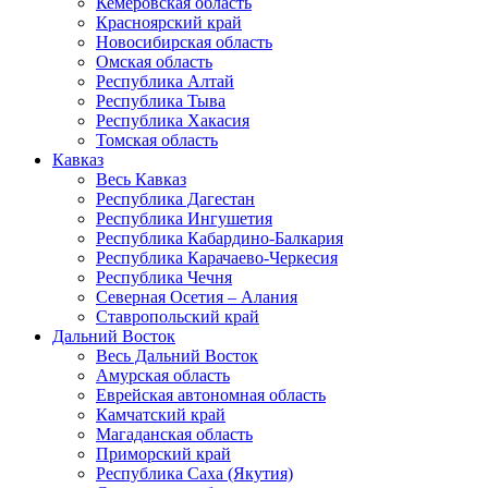
Кемеровская область
Красноярский край
Новосибирская область
Омская область
Республика Алтай
Республика Тыва
Республика Хакасия
Томская область
Кавказ
Весь Кавказ
Республика Дагестан
Республика Ингушетия
Республика Кабардино-Балкария
Республика Карачаево-Черкесия
Республика Чечня
Северная Осетия – Алания
Ставропольский край
Дальний Восток
Весь Дальний Восток
Амурская область
Еврейская автономная область
Камчатский край
Магаданская область
Приморский край
Республика Саха (Якутия)