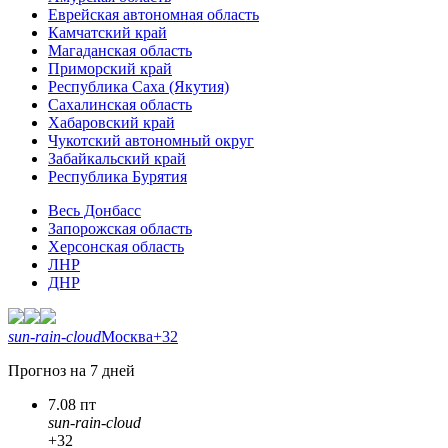
Еврейская автономная область
Камчатский край
Магаданская область
Приморский край
Республика Саха (Якутия)
Сахалинская область
Хабаровский край
Чукотский автономный округ
Забайкальский край
Республика Бурятия
Весь Донбасс
Запорожская область
Херсонская область
ЛНР
ДНР
sun-rain-cloud
Москва
+32
Прогноз на 7 дней
7.08 пт
sun-rain-cloud
+32