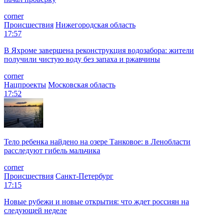
corner
Происшествия
Нижегородская область
17:57
В Яхроме завершена реконструкция водозабора: жители
получили чистую воду без запаха и ржавчины
corner
Нацпроекты
Московская область
17:52
Тело ребенка найдено на озере Танковое: в Ленобласти
расследуют гибель мальчика
corner
Происшествия
Санкт-Петербург
17:15
Новые рубежи и новые открытия: что ждет россиян на
следующей неделе