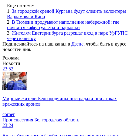
Еще по теме:
1.
За городской средой Кургана будут следить волонтеры
Варламова и Каца
2.
В Тюмени продумают наполнение набережной: где
появятся кафе, туалеты и парковки
3.
Жителям Екатеринбурга разрешат вход в парк УрГУПС
через калитку
Подписывайтесь на наш канал в
Дзене
, чтобы быть в курсе
новостей дня.
Реклама
Новости
23:52
Мирные жители Белгородчины пострадали при атаках
вражеских дронов
corner
Происшествия
Белгородская область
23:24
Визит Зеленского в Сербию назвали ударом по связям с