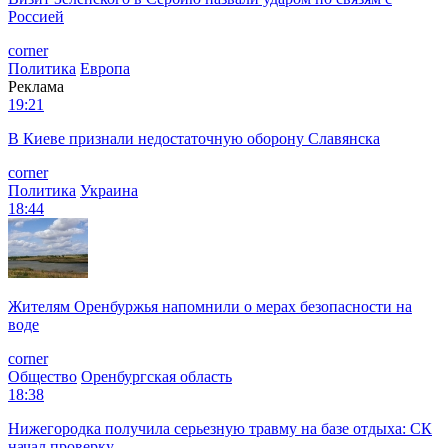
Россией
corner
Политика
Европа
Реклама
19:21
В Киеве признали недостаточную оборону Славянска
corner
Политика
Украина
18:44
Жителям Оренбуржья напомнили о мерах безопасности на
воде
corner
Общество
Оренбургская область
18:38
Нижегородка получила серьезную травму на базе отдыха: СК
начал проверку