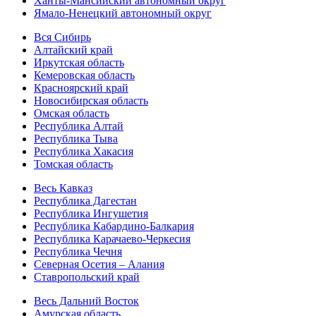
Ханты-Мансийский автономный округ
Ямало-Ненецкий автономный округ
Вся Сибирь
Алтайский край
Иркутская область
Кемеровская область
Красноярский край
Новосибирская область
Омская область
Республика Алтай
Республика Тыва
Республика Хакасия
Томская область
Весь Кавказ
Республика Дагестан
Республика Ингушетия
Республика Кабардино-Балкария
Республика Карачаево-Черкесия
Республика Чечня
Северная Осетия – Алания
Ставропольский край
Весь Дальний Восток
Амурская область