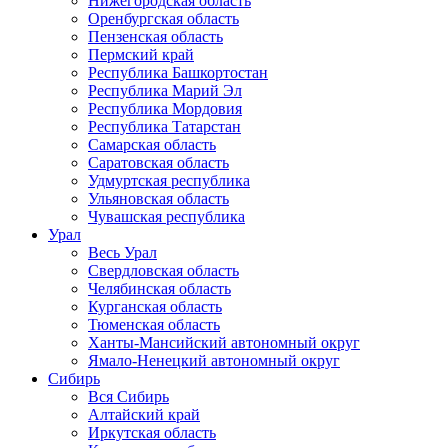
Нижегородская область
Оренбургская область
Пензенская область
Пермский край
Республика Башкортостан
Республика Марий Эл
Республика Мордовия
Республика Татарстан
Самарская область
Саратовская область
Удмуртская республика
Ульяновская область
Чувашская республика
Урал
Весь Урал
Свердловская область
Челябинская область
Курганская область
Тюменская область
Ханты-Мансийский автономный округ
Ямало-Ненецкий автономный округ
Сибирь
Вся Сибирь
Алтайский край
Иркутская область