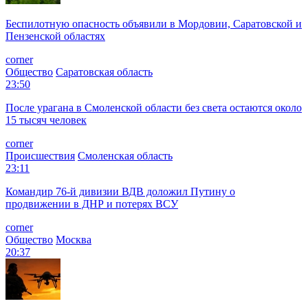
Беспилотную опасность объявили в Мордовии, Саратовской и
Пензенской областях
corner
Общество
Саратовская область
23:50
После урагана в Смоленской области без света остаются около
15 тысяч человек
corner
Происшествия
Смоленская область
23:11
Командир 76-й дивизии ВДВ доложил Путину о
продвижении в ДНР и потерях ВСУ
corner
Общество
Москва
20:37