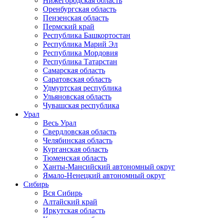
Нижегородская область
Оренбургская область
Пензенская область
Пермский край
Республика Башкортостан
Республика Марий Эл
Республика Мордовия
Республика Татарстан
Самарская область
Саратовская область
Удмуртская республика
Ульяновская область
Чувашская республика
Урал
Весь Урал
Свердловская область
Челябинская область
Курганская область
Тюменская область
Ханты-Мансийский автономный округ
Ямало-Ненецкий автономный округ
Сибирь
Вся Сибирь
Алтайский край
Иркутская область