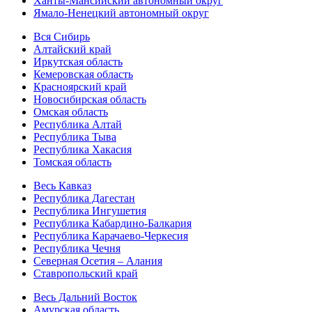
Ханты-Мансийский автономный округ
Ямало-Ненецкий автономный округ
Вся Сибирь
Алтайский край
Иркутская область
Кемеровская область
Красноярский край
Новосибирская область
Омская область
Республика Алтай
Республика Тыва
Республика Хакасия
Томская область
Весь Кавказ
Республика Дагестан
Республика Ингушетия
Республика Кабардино-Балкария
Республика Карачаево-Черкесия
Республика Чечня
Северная Осетия – Алания
Ставропольский край
Весь Дальний Восток
Амурская область