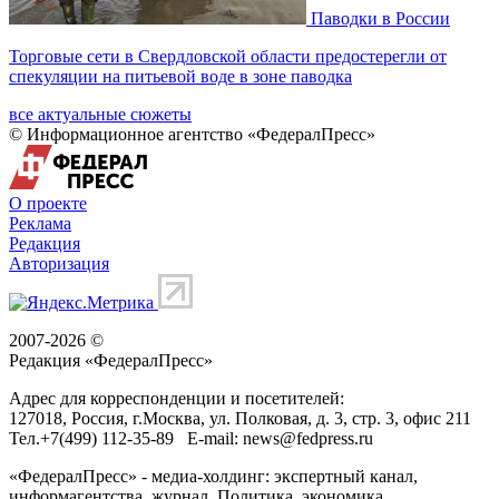
Паводки в России
Торговые сети в Свердловской области предостерегли от
спекуляции на питьевой воде в зоне паводка
все актуальные сюжеты
© Информационное агентство «ФедералПресс»
О проекте
Реклама
Редакция
Авторизация
2007-2026 ©
Редакция «
ФедералПресс
»
Адрес для корреспонденции и посетителей:
127018
, Россия, г.
Москва
,
ул. Полковая, д. 3, стр. 3
, офис 211
Тел.
+7(499) 112-35-89
E-mail:
news@fedpress.ru
«ФедералПресс» - медиа-холдинг: экспертный канал,
информагентства, журнал. Политика, экономика,