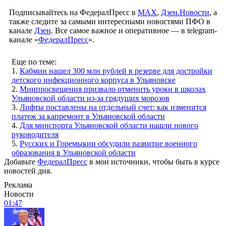
Подписывайтесь на ФедералПресс в
МАХ
,
Дзен.Новости
, а
также следите за самыми интересными новостями ПФО в
канале
Дзен
. Все самое важное и оперативное — в telegram-
канале «
ФедералПресс
».
Еще по теме:
1.
Кабмин нашел 300 млн рублей в резерве для достройки
детского инфекционного корпуса в Ульяновске
2.
Минпросвещения призвало отменить уроки в школах
Ульяновской области из-за грядущих морозов
3.
Лифты поставлены на отдельный счет: как изменится
платеж за капремонт в Ульяновской области
4.
Для минспорта Ульяновской области нашли нового
руководителя
5.
Русских и Горемыкин обсудили развитие военного
образования в Ульяновской области
Добавьте
ФедералПресс
в мои источники, чтобы быть в курсе
новостей дня.
Реклама
Новости
01:47