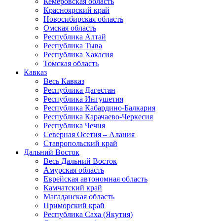
Кемеровская область
Красноярский край
Новосибирская область
Омская область
Республика Алтай
Республика Тыва
Республика Хакасия
Томская область
Кавказ
Весь Кавказ
Республика Дагестан
Республика Ингушетия
Республика Кабардино-Балкария
Республика Карачаево-Черкесия
Республика Чечня
Северная Осетия – Алания
Ставропольский край
Дальний Восток
Весь Дальний Восток
Амурская область
Еврейская автономная область
Камчатский край
Магаданская область
Приморский край
Республика Саха (Якутия)