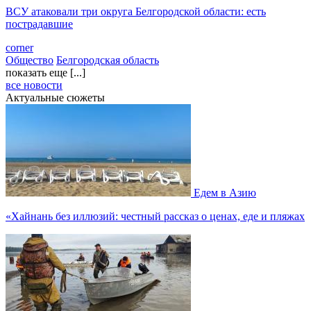
ВСУ атаковали три округа Белгородской области: есть
пострадавшие
corner
Общество
Белгородская область
показать еще [...]
все новости
Актуальные сюжеты
Едем в Азию
«Хайнань без иллюзий: честный рассказ о ценах, еде и пляжах