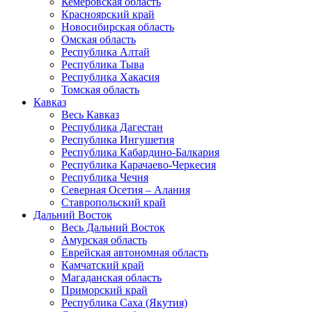
Кемеровская область
Красноярский край
Новосибирская область
Омская область
Республика Алтай
Республика Тыва
Республика Хакасия
Томская область
Кавказ
Весь Кавказ
Республика Дагестан
Республика Ингушетия
Республика Кабардино-Балкария
Республика Карачаево-Черкесия
Республика Чечня
Северная Осетия – Алания
Ставропольский край
Дальний Восток
Весь Дальний Восток
Амурская область
Еврейская автономная область
Камчатский край
Магаданская область
Приморский край
Республика Саха (Якутия)