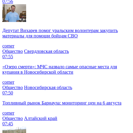
07:56
Депутат Вихарев помог уральским волонтерам закупить
материалы для помощи бойцам СВО
corner
Общество
Свердловская область
07:55
«Озеро смерти»: МЧС назвало самые опасные места для
купания в Новосибирской области
corner
Общество
Новосибирская область
07:50
Топливный рынок Барнаула: мониторинг цен на 6 августа
corner
Общество
Алтайский край
07:45