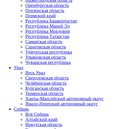
Нижегородская область
Оренбургская область
Пензенская область
Пермский край
Республика Башкортостан
Республика Марий Эл
Республика Мордовия
Республика Татарстан
Самарская область
Саратовская область
Удмуртская республика
Ульяновская область
Чувашская республика
Урал
Весь Урал
Свердловская область
Челябинская область
Курганская область
Тюменская область
Ханты-Мансийский автономный округ
Ямало-Ненецкий автономный округ
Сибирь
Вся Сибирь
Алтайский край
Иркутская область