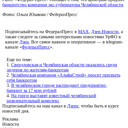
банкротство компании экс-губернатора Челябинской области
.
Фото: Ольга Юшкова / ФедералПресс
Подписывайтесь на ФедералПресс в
МАХ
,
Дзен.Новости
, а
также следите за самыми интересными новостями УрФО в
канале
Дзен
. Все самое важное и оперативное — в telegram-
канале «
ФедералПресс
».
Еще по теме:
1.
Свердловская и Челябинская области оказались среди
лидеров по жителям-банкротам
2.
Челябинская компания «АльфаСтрой» просит признать
себя банкротом
3.
В челябинском городе распродают предприятие-
банкрот за 17 млн рублей
4.
На торги выставят известный челябинский
развлекательный комплекс
Подписывайтесь на наш канал в
Дзене
, чтобы быть в курсе
новостей дня.
Реклама
Новости