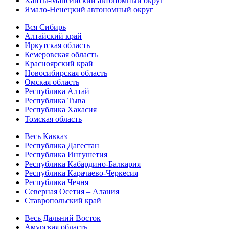
Ханты-Мансийский автономный округ
Ямало-Ненецкий автономный округ
Вся Сибирь
Алтайский край
Иркутская область
Кемеровская область
Красноярский край
Новосибирская область
Омская область
Республика Алтай
Республика Тыва
Республика Хакасия
Томская область
Весь Кавказ
Республика Дагестан
Республика Ингушетия
Республика Кабардино-Балкария
Республика Карачаево-Черкесия
Республика Чечня
Северная Осетия – Алания
Ставропольский край
Весь Дальний Восток
Амурская область