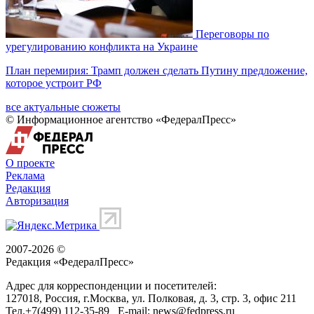
Переговоры по
урегулированию конфликта на Украине
План перемирия: Трамп должен сделать Путину предложение,
которое устроит РФ
все актуальные сюжеты
© Информационное агентство «ФедералПресс»
О проекте
Реклама
Редакция
Авторизация
2007-2026 ©
Редакция «
ФедералПресс
»
Адрес для корреспонденции и посетителей:
127018
, Россия, г.
Москва
,
ул. Полковая, д. 3, стр. 3
, офис 211
Тел.
+7(499) 112-35-89
E-mail:
news@fedpress.ru