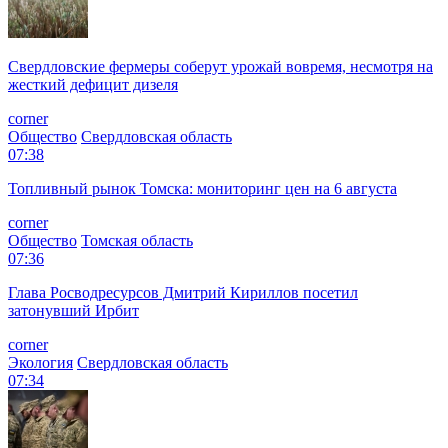
Свердловские фермеры соберут урожай вовремя, несмотря на
жесткий дефицит дизеля
corner
Общество
Свердловская область
07:38
Топливный рынок Томска: мониторинг цен на 6 августа
corner
Общество
Томская область
07:36
Глава Росводресурсов Дмитрий Кириллов посетил
затонувший Ирбит
corner
Экология
Свердловская область
07:34