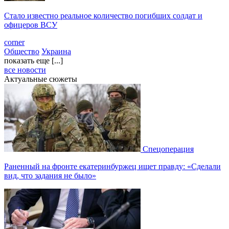
Стало известно реальное количество погибших солдат и
офицеров ВСУ
corner
Общество
Украина
показать еще [...]
все новости
Актуальные сюжеты
Спецоперация
Раненный на фронте екатеринбуржец ищет правду: «Сделали
вид, что задания не было»