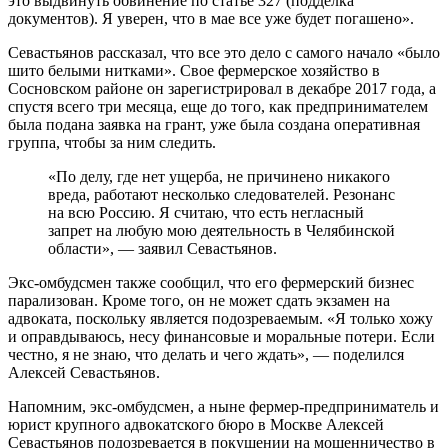
это выдвинуть обвинение по статье 327 (подделка
документов). Я уверен, что в мае все уже будет погашено».
Севастьянов рассказал, что все это дело с самого начало «было
шито белыми нитками». Свое фермерское хозяйство в
Сосновском районе он зарегистрировал в декабре 2017 года, а
спустя всего три месяца, еще до того, как предпринимателем
была подана заявка на грант, уже была создана оперативная
группа, чтобы за ним следить.
«По делу, где нет ущерба, не причинено никакого
вреда, работают несколько следователей. Резонанс
на всю Россию. Я считаю, что есть негласный
запрет на любую мою деятельность в Челябинской
области», — заявил Севастьянов.
Экс-омбудсмен также сообщил, что его фермерский бизнес
парализован. Кроме того, он не может сдать экзамен на
адвоката, поскольку является подозреваемым. «Я только хожу
и оправдываюсь, несу финансовые и моральные потери. Если
честно, я не знаю, что делать и чего ждать», — поделился
Алексей Севастьянов.
Напомним, экс-омбудсмен, а ныне фермер-предприниматель и
юрист крупного адвокатского бюро в Москве Алексей
Севастьянов подозревается в покушении на мошенничество в