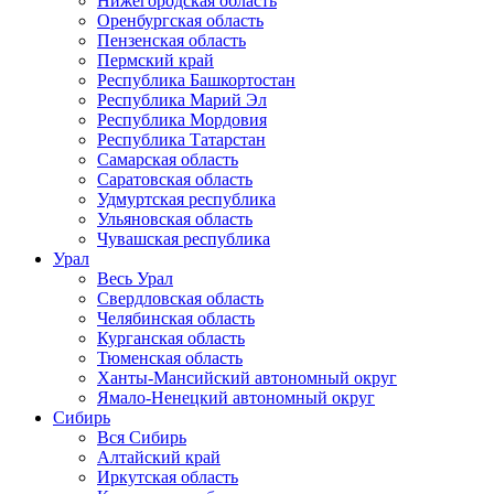
Нижегородская область
Оренбургская область
Пензенская область
Пермский край
Республика Башкортостан
Республика Марий Эл
Республика Мордовия
Республика Татарстан
Самарская область
Саратовская область
Удмуртская республика
Ульяновская область
Чувашская республика
Урал
Весь Урал
Свердловская область
Челябинская область
Курганская область
Тюменская область
Ханты-Мансийский автономный округ
Ямало-Ненецкий автономный округ
Сибирь
Вся Сибирь
Алтайский край
Иркутская область