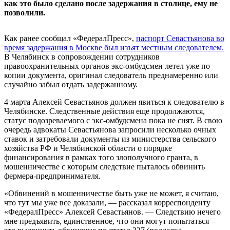
как это было сделано после задержания в столице, ему не
позволили.
Как ранее сообщал «ФедералПресс»,
паспорт Севастьянова во
время задержания в Москве был изъят местным следователем.
В Челябинск в сопровождении сотрудников
правоохранительных органов экс-омбудсмен летел уже по
копии документа, оригинал следователь преднамеренно или
случайно забыл отдать задержанному.
4 марта Алексей Севастьянов должен явиться к следователю в
Челябинске. Следственные действия еще продолжаются,
статус подозреваемого с экс-омбудсмена пока не снят. В свою
очередь адвокаты Севастьянова запросили несколько очных
ставок и затребовали документы из министерства сельского
хозяйства РФ и Челябинской области о порядке
финансирования в рамках того злополучного гранта, в
мошенничестве с которым следствие пыталось обвинить
фермера-предпринимателя.
«Обвинений в мошенничестве быть уже не может, я считаю,
что тут мы уже все доказали, — рассказал корреспонденту
«ФедералПресс» Алексей Севастьянов. — Следствию нечего
мне предъявить, единственное, что они могут попытаться –