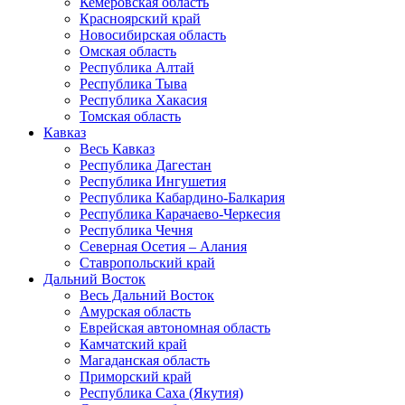
Кемеровская область
Красноярский край
Новосибирская область
Омская область
Республика Алтай
Республика Тыва
Республика Хакасия
Томская область
Кавказ
Весь Кавказ
Республика Дагестан
Республика Ингушетия
Республика Кабардино-Балкария
Республика Карачаево-Черкесия
Республика Чечня
Северная Осетия – Алания
Ставропольский край
Дальний Восток
Весь Дальний Восток
Амурская область
Еврейская автономная область
Камчатский край
Магаданская область
Приморский край
Республика Саха (Якутия)