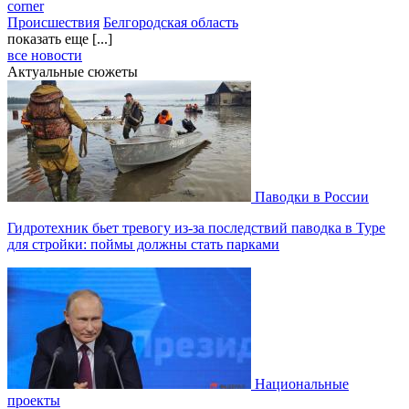
corner
Происшествия
Белгородская область
показать еще [...]
все новости
Актуальные сюжеты
Паводки в России
Гидротехник бьет тревогу из-за последствий паводка в Туре
для стройки: поймы должны стать парками
Национальные
проекты