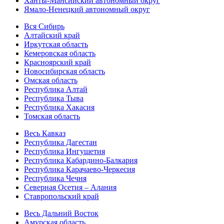
Ханты-Мансийский автономный округ
Ямало-Ненецкий автономный округ
Вся Сибирь
Алтайский край
Иркутская область
Кемеровская область
Красноярский край
Новосибирская область
Омская область
Республика Алтай
Республика Тыва
Республика Хакасия
Томская область
Весь Кавказ
Республика Дагестан
Республика Ингушетия
Республика Кабардино-Балкария
Республика Карачаево-Черкесия
Республика Чечня
Северная Осетия – Алания
Ставропольский край
Весь Дальний Восток
Амурская область