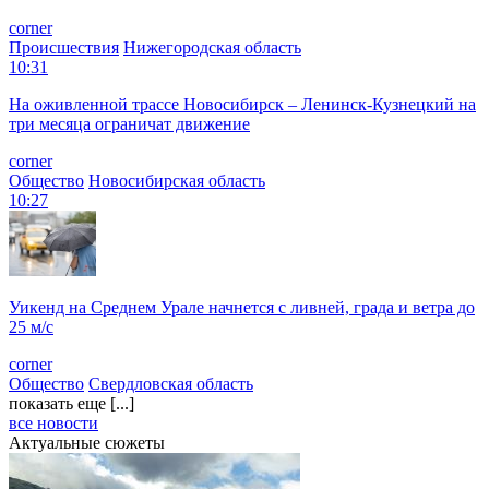
corner
Происшествия
Нижегородская область
10:31
На оживленной трассе Новосибирск – Ленинск-Кузнецкий на
три месяца ограничат движение
corner
Общество
Новосибирская область
10:27
Уикенд на Среднем Урале начнется с ливней, града и ветра до
25 м/с
corner
Общество
Свердловская область
показать еще [...]
все новости
Актуальные сюжеты