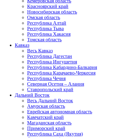
Кемеровская область
Красноярский край
Новосибирская область
Омская область
Республика Алтай
Республика Тыва
Республика Хакасия
Томская область
Кавказ
Весь Кавказ
Республика Дагестан
Республика Ингушетия
Республика Кабардино-Балкария
Республика Карачаево-Черкесия
Республика Чечня
Северная Осетия – Алания
Ставропольский край
Дальний Восток
Весь Дальний Восток
Амурская область
Еврейская автономная область
Камчатский край
Магаданская область
Приморский край
Республика Саха (Якутия)