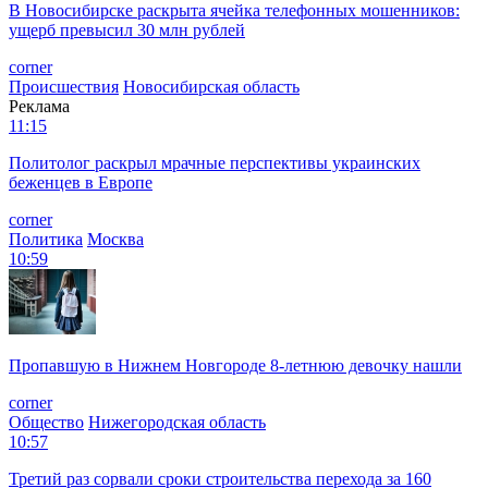
В Новосибирске раскрыта ячейка телефонных мошенников:
ущерб превысил 30 млн рублей
corner
Происшествия
Новосибирская область
Реклама
11:15
Политолог раскрыл мрачные перспективы украинских
беженцев в Европе
corner
Политика
Москва
10:59
Пропавшую в Нижнем Новгороде 8-летнюю девочку нашли
corner
Общество
Нижегородская область
10:57
Третий раз сорвали сроки строительства перехода за 160