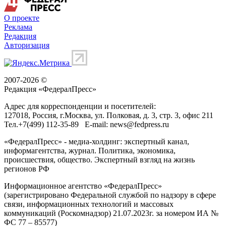
О проекте
Реклама
Редакция
Авторизация
2007-2026 ©
Редакция «
ФедералПресс
»
Адрес для корреспонденции и посетителей:
127018
, Россия, г.
Москва
,
ул. Полковая, д. 3, стр. 3
, офис 211
Тел.
+7(499) 112-35-89
E-mail:
news@fedpress.ru
«ФедералПресс» - медиа-холдинг: экспертный канал,
информагентства, журнал. Политика, экономика,
происшествия, общество. Экспертный взгляд на жизнь
регионов РФ
Информационное агентство «ФедералПресс»
(зарегистрировано Федеральной службой по надзору в сфере
связи, информационных технологий и массовых
коммуникаций (Роскомнадзор) 21.07.2023г. за номером ИА №
ФС 77 – 85577)