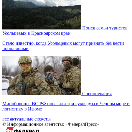
Поиск семьи туристов
Усольцевых в Красноярском крае
Стало известно, когда Усольцевых могут признать без вести
пропавшими
Спецоперация
Минобороны: ВС РФ поразили три сухогруза в Черном море и
логистику в Изюме
все актуальные сюжеты
© Информационное агентство «ФедералПресс»