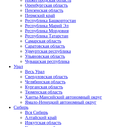
Нижегородская область
Оренбургская область
Пензенская область
Пермский край
Республика Башкортостан
Республика Марий Эл
Республика Мордовия
Республика Татарстан
Самарская область
Саратовская область
Удмуртская республика
Ульяновская область
Чувашская республика
Урал
Весь Урал
Свердловская область
Челябинская область
Курганская область
Тюменская область
Ханты-Мансийский автономный округ
Ямало-Ненецкий автономный округ
Сибирь
Вся Сибирь
Алтайский край
Иркутская область