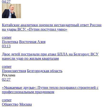
04:27
Китайские аналитики оценили нестандартный ответ России
на удары ВСУ: «Путин поступил умно»
corner
Политика
Восточная Азия
03:13
Двое детей пострадали при атаке БПЛА на Белгород: ВСУ
нанесли удар по жилым кварталам
corner
Происшествия
Белгородская область
Реклама
02:27
«Уважаемые друзья»: Путин тепло поздравил строителей с
профессиональным праздником
corner
Общество
Москва