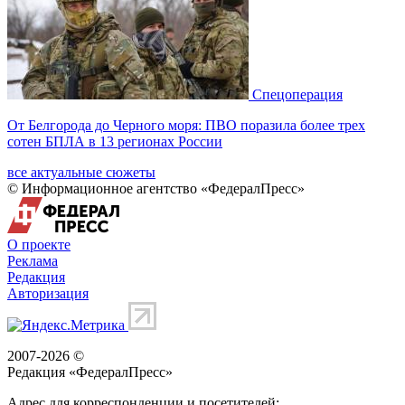
Спецоперация
От Белгорода до Черного моря: ПВО поразила более трех
сотен БПЛА в 13 регионах России
все актуальные сюжеты
© Информационное агентство «ФедералПресс»
О проекте
Реклама
Редакция
Авторизация
2007-2026 ©
Редакция «
ФедералПресс
»
Адрес для корреспонденции и посетителей: