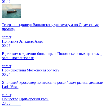
01:42
Тегеран выдвинул Вашингтону ультиматум по Ормузскому
проливу
corner
Политика
Западная Азия
00:27
В детском отделении больницы в Подольске вспыхнул пожар:
огонь локализовали
corner
Происшествия
Московская область
00:24
Японский кроссовер появился на российском рынке: дешевле
Lada Vesta
corner
Общество
Приморский край
23:35