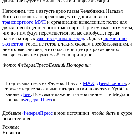
движение будут с помощью фото и видеофиксации.
Напомним, что в августе врио главы Челябинска Наталья
Котова сообщила о предстоящем создании нового
транспортного МУП
и организации выделенных полос для
движения общественного транспорта. Причем глава отметила,
что по ним будут перемещаться новые автобусы, первая
партия которых
уже поступила в город
. Однако
по мнению
экспертов
, город не готов к таким скорым преобразованиям, а
некоторые считают, что областной центр к размещению
«выделенок» не приспособлен в принципе.
Фото: ФедералПресс/Евгений Поторочин
Подписывайтесь на ФедералПресс в
МАХ
,
Дзен.Новости
, а
также следите за самыми интересными новостями УрФО в
канале
Дзен
. Все самое важное и оперативное — в telegram-
канале «
ФедералПресс
».
Добавьте
ФедералПресс
в мои источники, чтобы быть в курсе
новостей дня.
Реклама
Новости