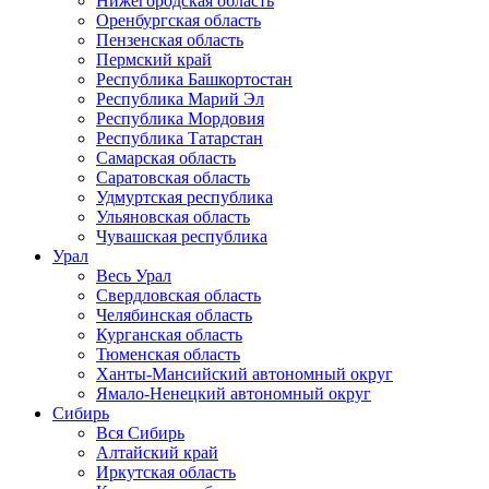
Нижегородская область
Оренбургская область
Пензенская область
Пермский край
Республика Башкортостан
Республика Марий Эл
Республика Мордовия
Республика Татарстан
Самарская область
Саратовская область
Удмуртская республика
Ульяновская область
Чувашская республика
Урал
Весь Урал
Свердловская область
Челябинская область
Курганская область
Тюменская область
Ханты-Мансийский автономный округ
Ямало-Ненецкий автономный округ
Сибирь
Вся Сибирь
Алтайский край
Иркутская область