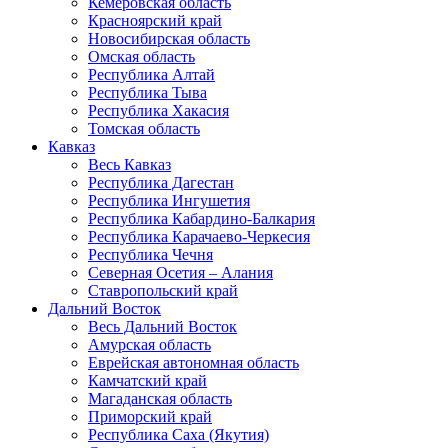
Кемеровская область
Красноярский край
Новосибирская область
Омская область
Республика Алтай
Республика Тыва
Республика Хакасия
Томская область
Кавказ
Весь Кавказ
Республика Дагестан
Республика Ингушетия
Республика Кабардино-Балкария
Республика Карачаево-Черкесия
Республика Чечня
Северная Осетия – Алания
Ставропольский край
Дальний Восток
Весь Дальний Восток
Амурская область
Еврейская автономная область
Камчатский край
Магаданская область
Приморский край
Республика Саха (Якутия)