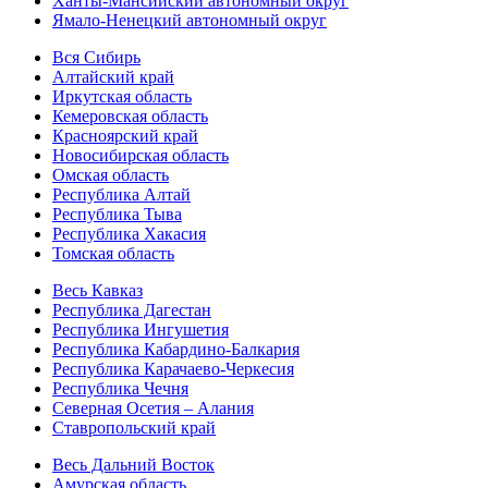
Ханты-Мансийский автономный округ
Ямало-Ненецкий автономный округ
Вся Сибирь
Алтайский край
Иркутская область
Кемеровская область
Красноярский край
Новосибирская область
Омская область
Республика Алтай
Республика Тыва
Республика Хакасия
Томская область
Весь Кавказ
Республика Дагестан
Республика Ингушетия
Республика Кабардино-Балкария
Республика Карачаево-Черкесия
Республика Чечня
Северная Осетия – Алания
Ставропольский край
Весь Дальний Восток
Амурская область