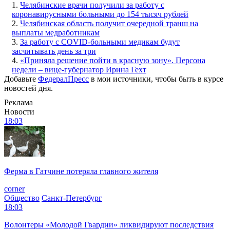
1.
Челябинские врачи получили за работу с
коронавирусными больными до 154 тысяч рублей
2.
Челябинская область получит очередной транш на
выплаты медработникам
3.
За работу с COVID-больными медикам будут
засчитывать день за три
4.
«Приняла решение пойти в красную зону». Персона
недели – вице-губернатор Ирина Гехт
Добавьте
ФедералПресс
в мои источники, чтобы быть в курсе
новостей дня.
Реклама
Новости
18:03
Ферма в Гатчине потеряла главного жителя
corner
Общество
Санкт-Петербург
18:03
Волонтеры «Молодой Гвардии» ликвидируют последствия