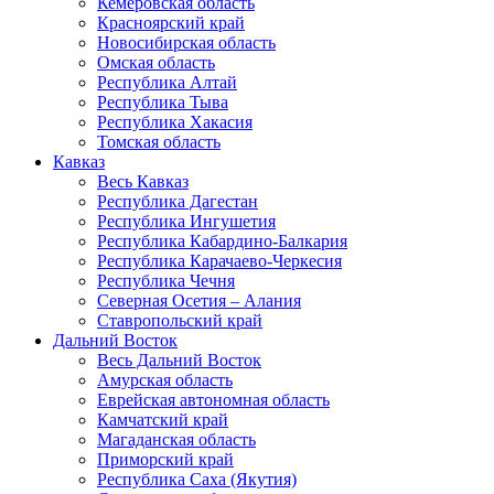
Кемеровская область
Красноярский край
Новосибирская область
Омская область
Республика Алтай
Республика Тыва
Республика Хакасия
Томская область
Кавказ
Весь Кавказ
Республика Дагестан
Республика Ингушетия
Республика Кабардино-Балкария
Республика Карачаево-Черкесия
Республика Чечня
Северная Осетия – Алания
Ставропольский край
Дальний Восток
Весь Дальний Восток
Амурская область
Еврейская автономная область
Камчатский край
Магаданская область
Приморский край
Республика Саха (Якутия)