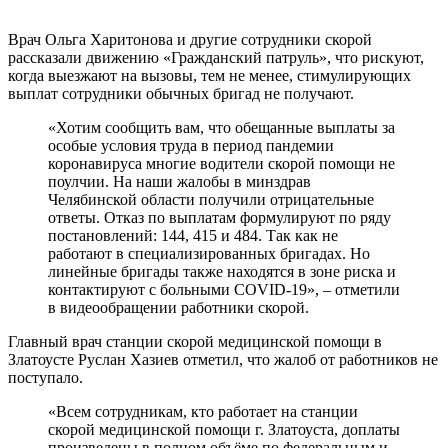
Врач Ольга Харитонова и другие сотрудники скорой
рассказали движению «Гражданский патруль», что рискуют,
когда выезжают на вызовы, тем не менее, стимулирующих
выплат сотрудники обычных бригад не получают.
«Хотим сообщить вам, что обещанные выплаты за
особые условия труда в период пандемии
коронавируса многие водители скорой помощи не
поулчии. На наши жалобы в минздрав
Челябинской области получили отрицательные
ответы. Отказ по выплатам формулируют по ряду
постановлений: 144, 415 и 484. Так как не
работают в специализированных бригадах. Но
линейные бригады также находятся в зоне риска и
контактируют с больными COVID-19», – отметили
в видеообращении работники скорой.
Главный врач станции скорой медицинской помощи в
Златоусте Руслан Хазиев отметил, что жалоб от работников не
поступало.
«Всем сотрудникам, кто работает на станции
скорой медицинской помощи г. Златоуста, доплаты
произведены в полном объёме по федеральным и