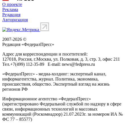
О проекте
Реклама
Редакция
Авторизация
2007-2026 ©
Редакция «
ФедералПресс
»
Адрес для корреспонденции и посетителей:
127018
, Россия, г.
Москва
,
ул. Полковая, д. 3, стр. 3
, офис 211
Тел.
+7(499) 112-35-89
E-mail:
news@fedpress.ru
«ФедералПресс» - медиа-холдинг: экспертный канал,
информагентства, журнал. Политика, экономика,
происшествия, общество. Экспертный взгляд на жизнь
регионов РФ
Информационное агентство «ФедералПресс»
(зарегистрировано Федеральной службой по надзору в сфере
связи, информационных технологий и массовых
коммуникаций (Роскомнадзор) 21.07.2023г. за номером ИА №
ФС 77 – 85577)