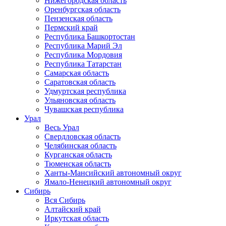
Нижегородская область
Оренбургская область
Пензенская область
Пермский край
Республика Башкортостан
Республика Марий Эл
Республика Мордовия
Республика Татарстан
Самарская область
Саратовская область
Удмуртская республика
Ульяновская область
Чувашская республика
Урал
Весь Урал
Свердловская область
Челябинская область
Курганская область
Тюменская область
Ханты-Мансийский автономный округ
Ямало-Ненецкий автономный округ
Сибирь
Вся Сибирь
Алтайский край
Иркутская область