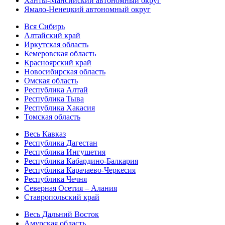
Ханты-Мансийский автономный округ
Ямало-Ненецкий автономный округ
Вся Сибирь
Алтайский край
Иркутская область
Кемеровская область
Красноярский край
Новосибирская область
Омская область
Республика Алтай
Республика Тыва
Республика Хакасия
Томская область
Весь Кавказ
Республика Дагестан
Республика Ингушетия
Республика Кабардино-Балкария
Республика Карачаево-Черкесия
Республика Чечня
Северная Осетия – Алания
Ставропольский край
Весь Дальний Восток
Амурская область