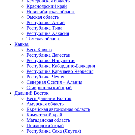
Кемеровская область
Красноярский край
Новосибирская область
Омская область
Республика Алтай
Республика Тыва
Республика Хакасия
Томская область
Кавказ
Весь Кавказ
Республика Дагестан
Республика Ингушетия
Республика Кабардино-Балкария
Республика Карачаево-Черкесия
Республика Чечня
Северная Осетия – Алания
Ставропольский край
Дальний Восток
Весь Дальний Восток
Амурская область
Еврейская автономная область
Камчатский край
Магаданская область
Приморский край
Республика Саха (Якутия)