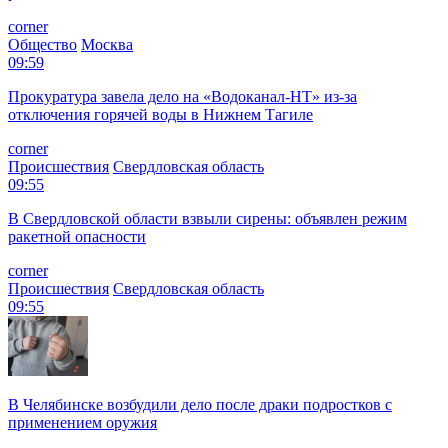
corner
Общество
Москва
09:59
Прокуратура завела дело на «Водоканал-НТ» из-за
отключения горячей воды в Нижнем Тагиле
corner
Происшествия
Свердловская область
09:55
В Свердловской области взвыли сирены: объявлен режим
ракетной опасности
corner
Происшествия
Свердловская область
09:55
В Челябинске возбудили дело после драки подростков с
применением оружия