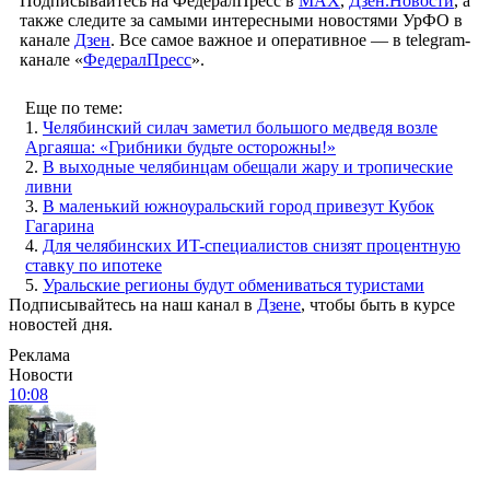
Подписывайтесь на ФедералПресс в
МАХ
,
Дзен.Новости
, а
также следите за самыми интересными новостями УрФО в
канале
Дзен
. Все самое важное и оперативное — в telegram-
канале «
ФедералПресс
».
Еще по теме:
1.
Челябинский силач заметил большого медведя возле
Аргаяша: «Грибники будьте осторожны!»
2.
В выходные челябинцам обещали жару и тропические
ливни
3.
В маленький южноуральский город привезут Кубок
Гагарина
4.
Для челябинских ИT-специалистов снизят процентную
ставку по ипотеке
5.
Уральские регионы будут обмениваться туристами
Подписывайтесь на наш канал в
Дзене
, чтобы быть в курсе
новостей дня.
Реклама
Новости
10:08