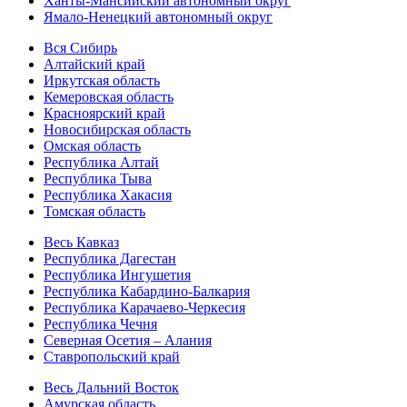
Ханты-Мансийский автономный округ
Ямало-Ненецкий автономный округ
Вся Сибирь
Алтайский край
Иркутская область
Кемеровская область
Красноярский край
Новосибирская область
Омская область
Республика Алтай
Республика Тыва
Республика Хакасия
Томская область
Весь Кавказ
Республика Дагестан
Республика Ингушетия
Республика Кабардино-Балкария
Республика Карачаево-Черкесия
Республика Чечня
Северная Осетия – Алания
Ставропольский край
Весь Дальний Восток
Амурская область