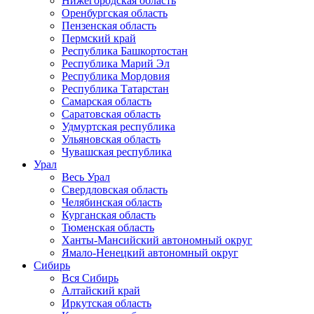
Нижегородская область
Оренбургская область
Пензенская область
Пермский край
Республика Башкортостан
Республика Марий Эл
Республика Мордовия
Республика Татарстан
Самарская область
Саратовская область
Удмуртская республика
Ульяновская область
Чувашская республика
Урал
Весь Урал
Свердловская область
Челябинская область
Курганская область
Тюменская область
Ханты-Мансийский автономный округ
Ямало-Ненецкий автономный округ
Сибирь
Вся Сибирь
Алтайский край
Иркутская область