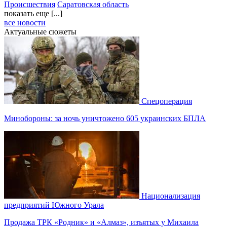
Происшествия
Саратовская область
показать еще [...]
все новости
Актуальные сюжеты
Спецоперация
Минобороны: за ночь уничтожено 605 украинских БПЛА
Национализация
предприятий Южного Урала
Продажа ТРК «Родник» и «Алмаз», изъятых у Михаила