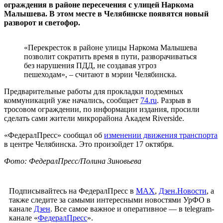
ограждения в районе пересечения с улицей Наркома
Малышева. В этом месте в Челябинске появятся новый
разворот и светофор.
«Перекресток в районе улицы Наркома Малышева
позволит сократить время в пути, разворачиваться
без нарушения ПДД, не создавая угроз
пешеходам», – считают в мэрии Челябинска.
Предварительные работы для прокладки подземных
коммуникаций уже начались, сообщает
74.ru
. Разрыв в
тросовом ограждении, по информации издания, просили
сделать сами жители микрорайона Академ Riverside.
«ФедералПресс» сообщал об
изменении движения транспорта
в центре Челябинска. Это произойдет 17 октября.
Фото: ФедералПресс/Полина Зиновьева
Подписывайтесь на ФедералПресс в
МАХ
,
Дзен.Новости
, а
также следите за самыми интересными новостями УрФО в
канале
Дзен
. Все самое важное и оперативное — в telegram-
канале «
ФедералПресс
».