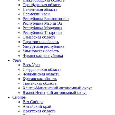
Нижегородская область
Оренбургская область
Пензенская область
Пермский край
Республика Башкортостан
Республика Марий Эл
Республика Мордовия
Республика Татарстан
Самарская область
Саратовская область
Удмуртская республика
Ульяновская область
Чувашская республика
Урал
Весь Урал
Свердловская область
Челябинская область
Курганская область
Тюменская область
Ханты-Мансийский автономный округ
Ямало-Ненецкий автономный округ
Сибирь
Вся Сибирь
Алтайский край
Иркутская область