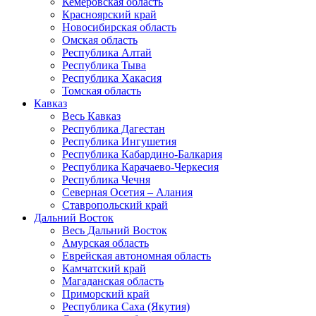
Кемеровская область
Красноярский край
Новосибирская область
Омская область
Республика Алтай
Республика Тыва
Республика Хакасия
Томская область
Кавказ
Весь Кавказ
Республика Дагестан
Республика Ингушетия
Республика Кабардино-Балкария
Республика Карачаево-Черкесия
Республика Чечня
Северная Осетия – Алания
Ставропольский край
Дальний Восток
Весь Дальний Восток
Амурская область
Еврейская автономная область
Камчатский край
Магаданская область
Приморский край
Республика Саха (Якутия)