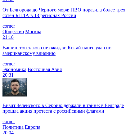
От Белгорода до Черного моря: ПВО поразила более трех
сотен БПЛА в 13 регионах России
corner
Общество
Москва
21:18
Вашингтон такого не ожидал: Китай нанес удар по
американскому влиянию
corner
Экономика
Восточная Азия
20:31
Визит Зеленского в Сербию держали в тайне: в Белграде
прошла акция протеста с российскими флагами
corner
Политика
Европа
20:04