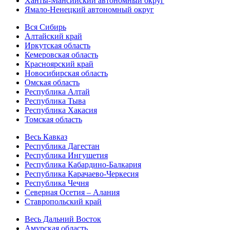
Ханты-Мансийский автономный округ
Ямало-Ненецкий автономный округ
Вся Сибирь
Алтайский край
Иркутская область
Кемеровская область
Красноярский край
Новосибирская область
Омская область
Республика Алтай
Республика Тыва
Республика Хакасия
Томская область
Весь Кавказ
Республика Дагестан
Республика Ингушетия
Республика Кабардино-Балкария
Республика Карачаево-Черкесия
Республика Чечня
Северная Осетия – Алания
Ставропольский край
Весь Дальний Восток
Амурская область