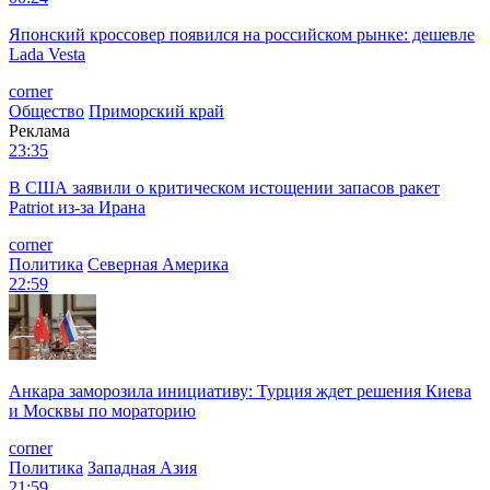
Японский кроссовер появился на российском рынке: дешевле
Lada Vesta
corner
Общество
Приморский край
Реклама
23:35
В США заявили о критическом истощении запасов ракет
Patriot из-за Ирана
corner
Политика
Северная Америка
22:59
Анкара заморозила инициативу: Турция ждет решения Киева
и Москвы по мораторию
corner
Политика
Западная Азия
21:59