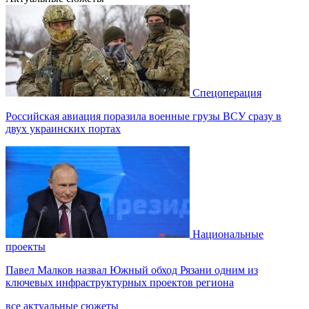
Спецоперация
Российская авиация поразила военные грузы ВСУ сразу в
двух украинских портах
Национальные
проекты
Павел Малков назвал Южный обход Рязани одним из
ключевых инфраструктурных проектов региона
все актуальные сюжеты