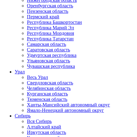
Нижегородская область
Оренбургская область
Пензенская область
Пермский край
Республика Башкортостан
Республика Марий Эл
Республика Мордовия
Республика Татарстан
Самарская область
Саратовская область
Удмуртская республика
Ульяновская область
Чувашская республика
Урал
Весь Урал
Свердловская область
Челябинская область
Курганская область
Тюменская область
Ханты-Мансийский автономный округ
Ямало-Ненецкий автономный округ
Сибирь
Вся Сибирь
Алтайский край
Иркутская область