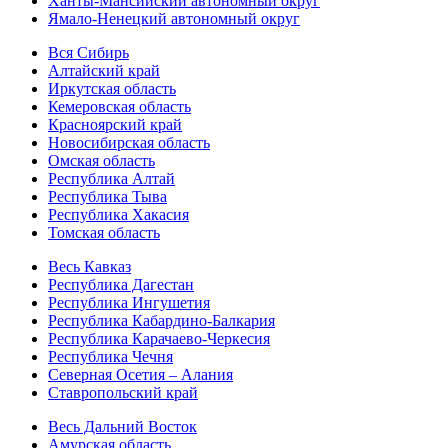
Ханты-Мансийский автономный округ
Ямало-Ненецкий автономный округ
Вся Сибирь
Алтайский край
Иркутская область
Кемеровская область
Красноярский край
Новосибирская область
Омская область
Республика Алтай
Республика Тыва
Республика Хакасия
Томская область
Весь Кавказ
Республика Дагестан
Республика Ингушетия
Республика Кабардино-Балкария
Республика Карачаево-Черкесия
Республика Чечня
Северная Осетия – Алания
Ставропольский край
Весь Дальний Восток
Амурская область