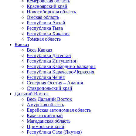
Кемеровская область
Красноярский край
Новосибирская область
Омская область
Республика Алтай
Республика Тыва
Республика Хакасия
Томская область
Кавказ
Весь Кавказ
Республика Дагестан
Республика Ингушетия
Республика Кабардино-Балкария
Республика Карачаево-Черкесия
Республика Чечня
Северная Осетия – Алания
Ставропольский край
Дальний Восток
Весь Дальний Восток
Амурская область
Еврейская автономная область
Камчатский край
Магаданская область
Приморский край
Республика Саха (Якутия)