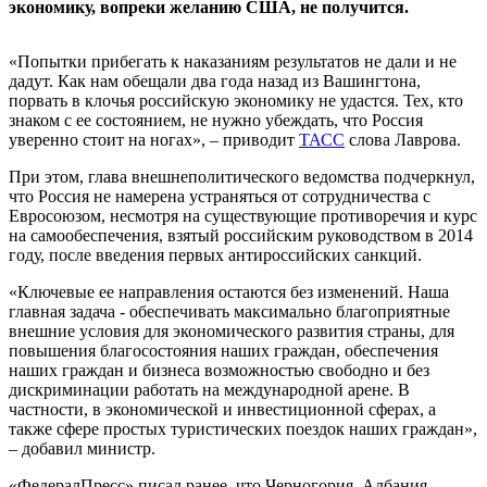
экономику, вопреки желанию США, не получится.
«Попытки прибегать к наказаниям результатов не дали и не
дадут. Как нам обещали два года назад из Вашингтона,
порвать в клочья российскую экономику не удастся. Тех, кто
знаком с ее состоянием, не нужно убеждать, что Россия
уверенно стоит на ногах», – приводит
ТАСС
слова Лаврова.
При этом, глава внешнеполитического ведомства подчеркнул,
что Россия не намерена устраняться от сотрудничества с
Евросоюзом, несмотря на существующие противоречия и курс
на самообеспечения, взятый российским руководством в 2014
году, после введения первых антироссийских санкций.
«Ключевые ее направления остаются без изменений. Наша
главная задача - обеспечивать максимально благоприятные
внешние условия для экономического развития страны, для
повышения благосостояния наших граждан, обеспечения
наших граждан и бизнеса возможностью свободно и без
дискриминации работать на международной арене. В
частности, в экономической и инвестиционной сферах, а
также сфере простых туристических поездок наших граждан»,
– добавил министр.
«ФедералПресс» писал ранее, что Черногория, Албания,