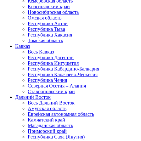
Кемеровская область
Красноярский край
Новосибирская область
Омская область
Республика Алтай
Республика Тыва
Республика Хакасия
Томская область
Кавказ
Весь Кавказ
Республика Дагестан
Республика Ингушетия
Республика Кабардино-Балкария
Республика Карачаево-Черкесия
Республика Чечня
Северная Осетия – Алания
Ставропольский край
Дальний Восток
Весь Дальний Восток
Амурская область
Еврейская автономная область
Камчатский край
Магаданская область
Приморский край
Республика Саха (Якутия)