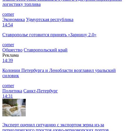
логистику топлива
corner
Экономика
Удмуртская республика
14:54
Ставрополье готовится принять «Зарницу 2.0»
corner
Общество
Ставропольский край
Реклама
14:39
Колонии Петербурга и Ленобласти возглавил уральский
силовик
corner
Политика
Санкт-Петербург
14:31
Эксперт оценил ситуацию с экспортом зерна из-за
периодического простоя азово-черноморских портов