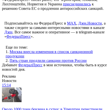
Лихтенштейн, Норвегия и Украина
присоединились
к
решению Совета ЕС о продлении антироссийских санкций.
Подписывайтесь на ФедералПресс в
МАХ
,
Дзен.Новости
, а
также следите за самыми интересными новостями в канале
Дзен
. Все самое важное и оперативное — в telegram-канале
«
ФедералПресс
».
Еще по теме:
1.
Москва внесла изменения в список санкционной
продукции
2.
Пять стран продлили санкции против России
Добавьте
ФедералПресс
в мои источники, чтобы быть в курсе
новостей дня.
Реклама
Новости
15:14
Около 1000 тонн бензина в сутки: в Удмуртии перестроили