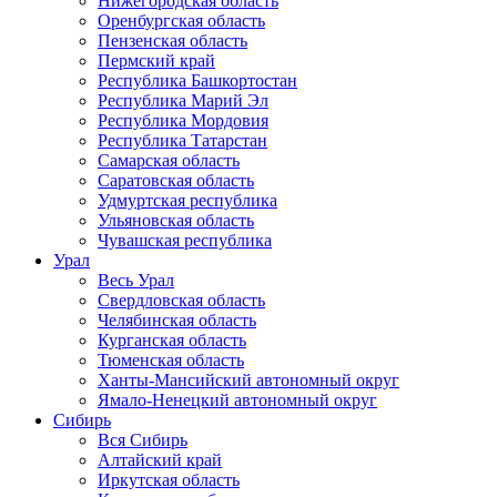
Нижегородская область
Оренбургская область
Пензенская область
Пермский край
Республика Башкортостан
Республика Марий Эл
Республика Мордовия
Республика Татарстан
Самарская область
Саратовская область
Удмуртская республика
Ульяновская область
Чувашская республика
Урал
Весь Урал
Свердловская область
Челябинская область
Курганская область
Тюменская область
Ханты-Мансийский автономный округ
Ямало-Ненецкий автономный округ
Сибирь
Вся Сибирь
Алтайский край
Иркутская область