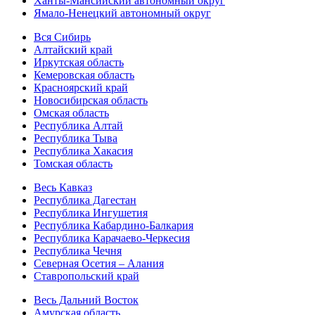
Ханты-Мансийский автономный округ
Ямало-Ненецкий автономный округ
Вся Сибирь
Алтайский край
Иркутская область
Кемеровская область
Красноярский край
Новосибирская область
Омская область
Республика Алтай
Республика Тыва
Республика Хакасия
Томская область
Весь Кавказ
Республика Дагестан
Республика Ингушетия
Республика Кабардино-Балкария
Республика Карачаево-Черкесия
Республика Чечня
Северная Осетия – Алания
Ставропольский край
Весь Дальний Восток
Амурская область