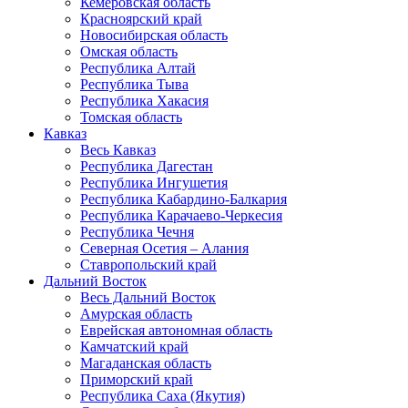
Кемеровская область
Красноярский край
Новосибирская область
Омская область
Республика Алтай
Республика Тыва
Республика Хакасия
Томская область
Кавказ
Весь Кавказ
Республика Дагестан
Республика Ингушетия
Республика Кабардино-Балкария
Республика Карачаево-Черкесия
Республика Чечня
Северная Осетия – Алания
Ставропольский край
Дальний Восток
Весь Дальний Восток
Амурская область
Еврейская автономная область
Камчатский край
Магаданская область
Приморский край
Республика Саха (Якутия)