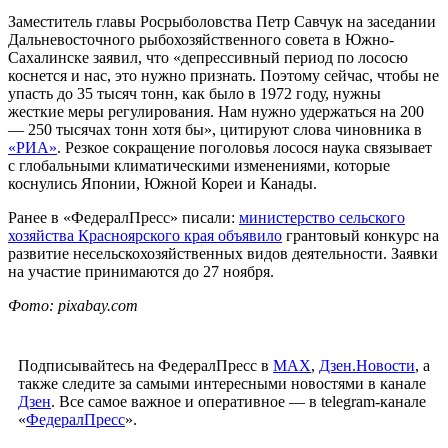
Заместитель главы Росрыболовства Петр Савчук на заседании
Дальневосточного рыбохозяйственного совета в Южно-
Сахалинске заявил, что «депрессивный период по лососю
коснется и нас, это нужно признать. Поэтому сейчас, чтобы не
упасть до 35 тысяч тонн, как было в 1972 году, нужны
жесткие меры регулирования. Нам нужно удержаться на 200
— 250 тысячах тонн хотя бы», цитируют слова чиновника в
«РИА»
. Резкое сокращение поголовья лосося наука связывает
с глобальными климатическими изменениями, которые
коснулись Японии, Южной Кореи и Канады.
Ранее в «ФедералПресс» писали:
министерство сельского
хозяйства Красноярского края объявило
грантовый конкурс на
развитие несельскохозяйственных видов деятельности. Заявки
на участие принимаются до 27 ноября.
Фото: pixabay.com
Подписывайтесь на ФедералПресс в
МАХ
,
Дзен.Новости
, а
также следите за самыми интересными новостями в канале
Дзен
. Все самое важное и оперативное — в telegram-канале
«
ФедералПресс
».