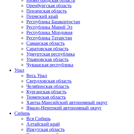
Нижегородская область
Оренбургская область
Пензенская область
Пермский край
Республика Башкортостан
Республика Марий Эл
Республика Мордовия
Республика Татарстан
Самарская область
Саратовская область
Удмуртская республика
Ульяновская область
Чувашская республика
Урал
Весь Урал
Свердловская область
Челябинская область
Курганская область
Тюменская область
Ханты-Мансийский автономный округ
Ямало-Ненецкий автономный округ
Сибирь
Вся Сибирь
Алтайский край
Иркутская область