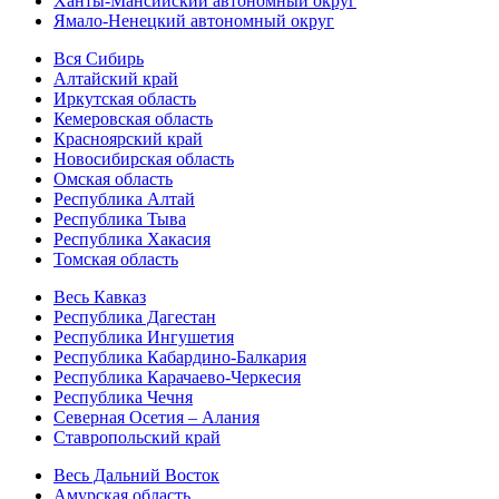
Ханты-Мансийский автономный округ
Ямало-Ненецкий автономный округ
Вся Сибирь
Алтайский край
Иркутская область
Кемеровская область
Красноярский край
Новосибирская область
Омская область
Республика Алтай
Республика Тыва
Республика Хакасия
Томская область
Весь Кавказ
Республика Дагестан
Республика Ингушетия
Республика Кабардино-Балкария
Республика Карачаево-Черкесия
Республика Чечня
Северная Осетия – Алания
Ставропольский край
Весь Дальний Восток
Амурская область