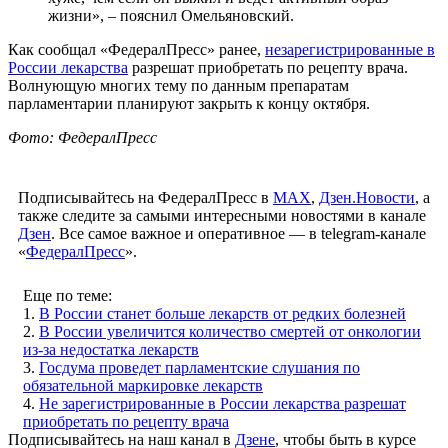
жизни», – пояснил Омельяновский.
Как сообщал «ФедералПресс» ранее,
незарегистрированные в
России лекарства
разрешат приобретать по рецепту врача.
Волнующую многих тему по данным препаратам
парламентарии планируют закрыть к концу октября.
Фото: ФедералПресс
Подписывайтесь на ФедералПресс в
МАХ
,
Дзен.Новости
, а
также следите за самыми интересными новостями в канале
Дзен
. Все самое важное и оперативное — в telegram-канале
«
ФедералПресс
».
Еще по теме:
1.
В России станет больше лекарств от редких болезней
2.
В России увеличится количество смертей от онкологии
из-за недостатка лекарств
3.
Госдума проведет парламентские слушания по
обязательной маркировке лекарств
4.
Не зарегистрированные в России лекарства разрешат
приобретать по рецепту врача
Подписывайтесь на наш канал в
Дзене
, чтобы быть в курсе