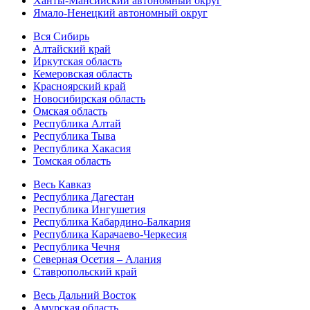
Ханты-Мансийский автономный округ
Ямало-Ненецкий автономный округ
Вся Сибирь
Алтайский край
Иркутская область
Кемеровская область
Красноярский край
Новосибирская область
Омская область
Республика Алтай
Республика Тыва
Республика Хакасия
Томская область
Весь Кавказ
Республика Дагестан
Республика Ингушетия
Республика Кабардино-Балкария
Республика Карачаево-Черкесия
Республика Чечня
Северная Осетия – Алания
Ставропольский край
Весь Дальний Восток
Амурская область