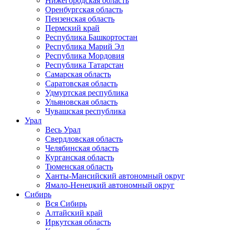
Нижегородская область
Оренбургская область
Пензенская область
Пермский край
Республика Башкортостан
Республика Марий Эл
Республика Мордовия
Республика Татарстан
Самарская область
Саратовская область
Удмуртская республика
Ульяновская область
Чувашская республика
Урал
Весь Урал
Свердловская область
Челябинская область
Курганская область
Тюменская область
Ханты-Мансийский автономный округ
Ямало-Ненецкий автономный округ
Сибирь
Вся Сибирь
Алтайский край
Иркутская область