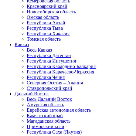
Кемеровская область
Красноярский край
Новосибирская область
Омская область
Республика Алтай
Республика Тыва
Республика Хакасия
Томская область
Кавказ
Весь Кавказ
Республика Дагестан
Республика Ингушетия
Республика Кабардино-Балкария
Республика Карачаево-Черкесия
Республика Чечня
Северная Осетия – Алания
Ставропольский край
Дальний Восток
Весь Дальний Восток
Амурская область
Еврейская автономная область
Камчатский край
Магаданская область
Приморский край
Республика Саха (Якутия)