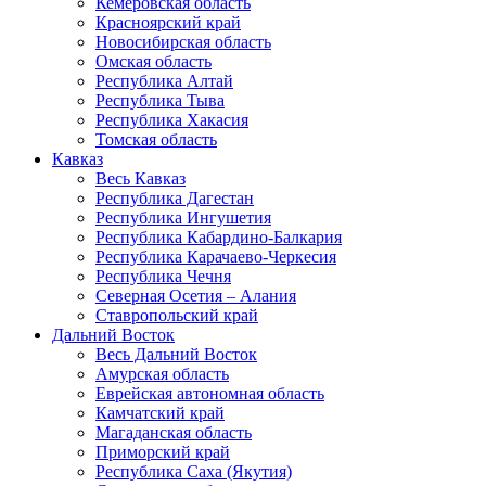
Кемеровская область
Красноярский край
Новосибирская область
Омская область
Республика Алтай
Республика Тыва
Республика Хакасия
Томская область
Кавказ
Весь Кавказ
Республика Дагестан
Республика Ингушетия
Республика Кабардино-Балкария
Республика Карачаево-Черкесия
Республика Чечня
Северная Осетия – Алания
Ставропольский край
Дальний Восток
Весь Дальний Восток
Амурская область
Еврейская автономная область
Камчатский край
Магаданская область
Приморский край
Республика Саха (Якутия)