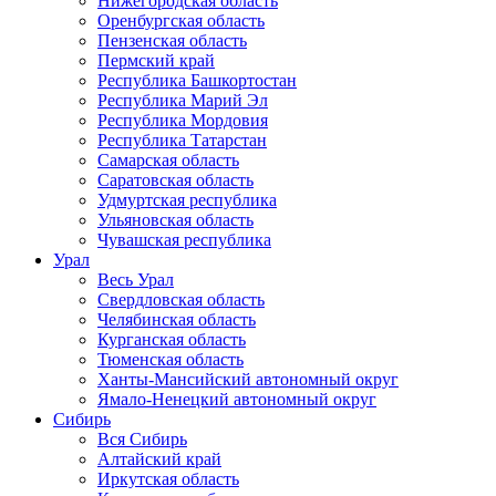
Нижегородская область
Оренбургская область
Пензенская область
Пермский край
Республика Башкортостан
Республика Марий Эл
Республика Мордовия
Республика Татарстан
Самарская область
Саратовская область
Удмуртская республика
Ульяновская область
Чувашская республика
Урал
Весь Урал
Свердловская область
Челябинская область
Курганская область
Тюменская область
Ханты-Мансийский автономный округ
Ямало-Ненецкий автономный округ
Сибирь
Вся Сибирь
Алтайский край
Иркутская область