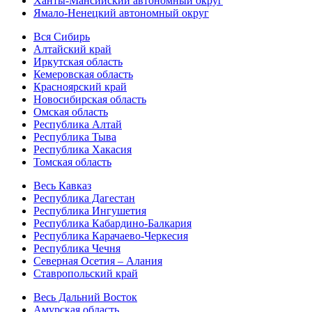
Ханты-Мансийский автономный округ
Ямало-Ненецкий автономный округ
Вся Сибирь
Алтайский край
Иркутская область
Кемеровская область
Красноярский край
Новосибирская область
Омская область
Республика Алтай
Республика Тыва
Республика Хакасия
Томская область
Весь Кавказ
Республика Дагестан
Республика Ингушетия
Республика Кабардино-Балкария
Республика Карачаево-Черкесия
Республика Чечня
Северная Осетия – Алания
Ставропольский край
Весь Дальний Восток
Амурская область