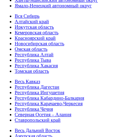
Ханты-Мансийский автономный округ
Ямало-Ненецкий автономный округ
Вся Сибирь
Алтайский край
Иркутская область
Кемеровская область
Красноярский край
Новосибирская область
Омская область
Республика Алтай
Республика Тыва
Республика Хакасия
Томская область
Весь Кавказ
Республика Дагестан
Республика Ингушетия
Республика Кабардино-Балкария
Республика Карачаево-Черкесия
Республика Чечня
Северная Осетия – Алания
Ставропольский край
Весь Дальний Восток
Амурская область