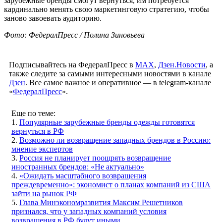
зарубежные бренды смогут вернуться, им потребуется
кардинально менять свою маркетинговую стратегию, чтобы
заново завоевать аудиторию.
Фото: ФедералПресс / Полина Зиновьева
Подписывайтесь на ФедералПресс в
МАХ
,
Дзен.Новости
, а
также следите за самыми интересными новостями в канале
Дзен
. Все самое важное и оперативное — в telegram-канале
«
ФедералПресс
».
Еще по теме:
1.
Популярные зарубежные бренды одежды готовятся
вернуться в РФ
2.
Возможно ли возвращение западных брендов в Россию:
мнение экспертов
3.
Россия не планирует поощрять возвращение
иностранных брендов: «Не актуально»
4.
«Ожидать масштабного возвращения
преждевременно»: экономист о планах компаний из США
зайти на рынок РФ
5.
Глава Минэкономразвития Максим Решетников
признался, что у западных компаний условия
возвращения в РФ будут иными