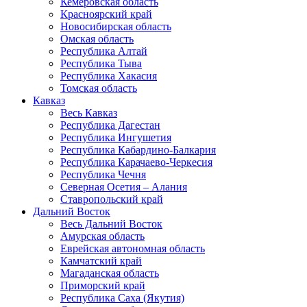
Кемеровская область
Красноярский край
Новосибирская область
Омская область
Республика Алтай
Республика Тыва
Республика Хакасия
Томская область
Кавказ
Весь Кавказ
Республика Дагестан
Республика Ингушетия
Республика Кабардино-Балкария
Республика Карачаево-Черкесия
Республика Чечня
Северная Осетия – Алания
Ставропольский край
Дальний Восток
Весь Дальний Восток
Амурская область
Еврейская автономная область
Камчатский край
Магаданская область
Приморский край
Республика Саха (Якутия)