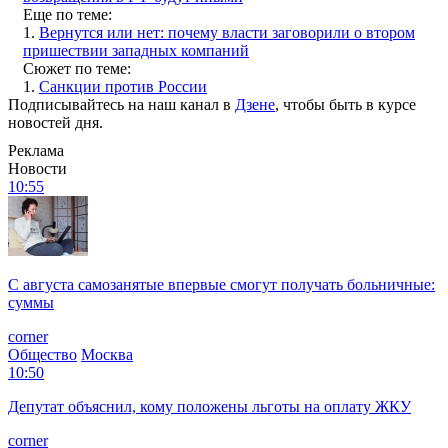
Еще по теме:
1.
Вернутся или нет: почему власти заговорили о втором
пришествии западных компаний
Сюжет по теме:
1.
Санкции против России
Подписывайтесь на наш канал в
Дзене
, чтобы быть в курсе
новостей дня.
Реклама
Новости
10:55
С августа самозанятые впервые смогут получать больничные:
суммы
corner
Общество
Москва
10:50
Депутат объяснил, кому положены льготы на оплату ЖКУ
corner