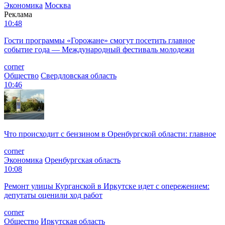
Экономика
Москва
Реклама
10:48
Гости программы «Горожане» смогут посетить главное
событие года — Международный фестиваль молодежи
corner
Общество
Свердловская область
10:46
Что происходит с бензином в Оренбургской области: главное
corner
Экономика
Оренбургская область
10:08
Ремонт улицы Курганской в Иркутске идет с опережением:
депутаты оценили ход работ
corner
Общество
Иркутская область