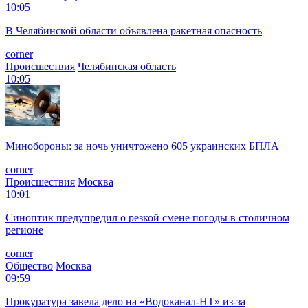
10:05
В Челябинской области объявлена ракетная опасность
corner
Происшествия
Челябинская область
10:05
Минобороны: за ночь уничтожено 605 украинских БПЛА
corner
Происшествия
Москва
10:01
Синоптик предупредил о резкой смене погоды в столичном
регионе
corner
Общество
Москва
09:59
Прокуратура завела дело на «Водоканал-НТ» из-за