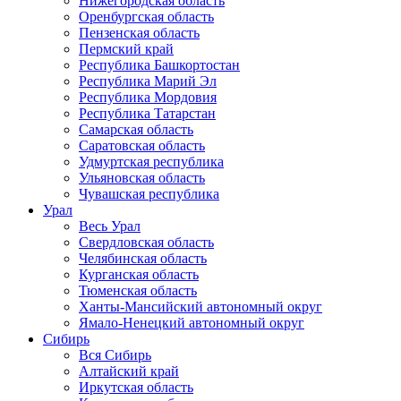
Нижегородская область
Оренбургская область
Пензенская область
Пермский край
Республика Башкортостан
Республика Марий Эл
Республика Мордовия
Республика Татарстан
Самарская область
Саратовская область
Удмуртская республика
Ульяновская область
Чувашская республика
Урал
Весь Урал
Свердловская область
Челябинская область
Курганская область
Тюменская область
Ханты-Мансийский автономный округ
Ямало-Ненецкий автономный округ
Сибирь
Вся Сибирь
Алтайский край
Иркутская область