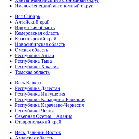
Ханты-Мансийский автономный округ
Ямало-Ненецкий автономный округ
Вся Сибирь
Алтайский край
Иркутская область
Кемеровская область
Красноярский край
Новосибирская область
Омская область
Республика Алтай
Республика Тыва
Республика Хакасия
Томская область
Весь Кавказ
Республика Дагестан
Республика Ингушетия
Республика Кабардино-Балкария
Республика Карачаево-Черкесия
Республика Чечня
Северная Осетия – Алания
Ставропольский край
Весь Дальний Восток
Амурская область