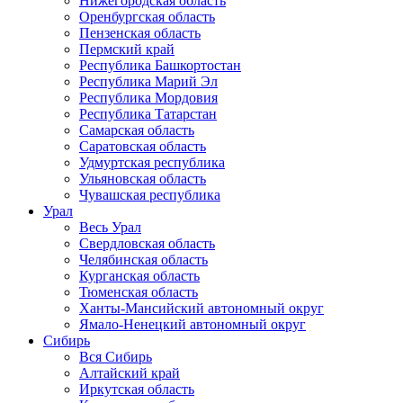
Нижегородская область
Оренбургская область
Пензенская область
Пермский край
Республика Башкортостан
Республика Марий Эл
Республика Мордовия
Республика Татарстан
Самарская область
Саратовская область
Удмуртская республика
Ульяновская область
Чувашская республика
Урал
Весь Урал
Свердловская область
Челябинская область
Курганская область
Тюменская область
Ханты-Мансийский автономный округ
Ямало-Ненецкий автономный округ
Сибирь
Вся Сибирь
Алтайский край
Иркутская область