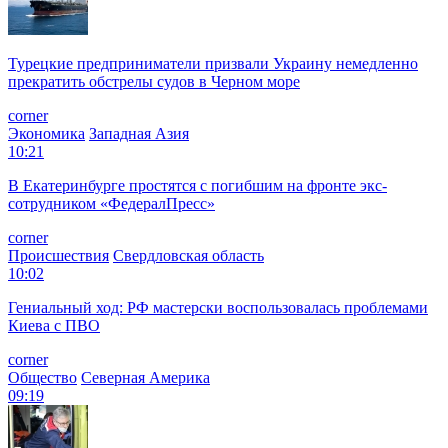
Турецкие предприниматели призвали Украину немедленно
прекратить обстрелы судов в Черном море
corner
Экономика
Западная Азия
10:21
В Екатеринбурге простятся с погибшим на фронте экс-
сотрудником «ФедералПресс»
corner
Происшествия
Свердловская область
10:02
Гениальный ход: РФ мастерски воспользовалась проблемами
Киева с ПВО
corner
Общество
Северная Америка
09:19