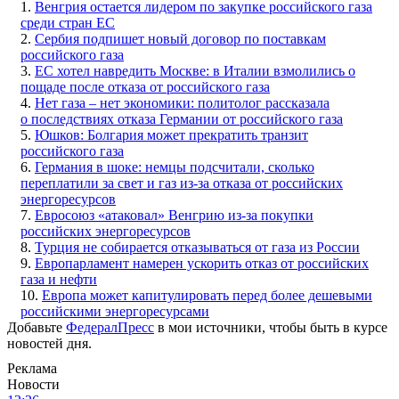
1.
Венгрия остается лидером по закупке российского газа
среди стран ЕС
2.
Сербия подпишет новый договор по поставкам
российского газа
3.
EC хотел навредить Москве: в Италии взмолились о
пощаде после отказа от российского газа
4.
Нет газа – нет экономики: политолог рассказала
о последствиях отказа Германии от российского газа
5.
Юшков: Болгария может прекратить транзит
российского газа
6.
Германия в шоке: немцы подсчитали, сколько
переплатили за свет и газ из-за отказа от российских
энергоресурсов
7.
Евросоюз «атаковал» Венгрию из-за покупки
российских энергоресурсов
8.
Турция не собирается отказываться от газа из России
9.
Европарламент намерен ускорить отказ от российских
газа и нефти
10.
Европа может капитулировать перед более дешевыми
российскими энергоресурсами
Добавьте
ФедералПресс
в мои источники, чтобы быть в курсе
новостей дня.
Реклама
Новости