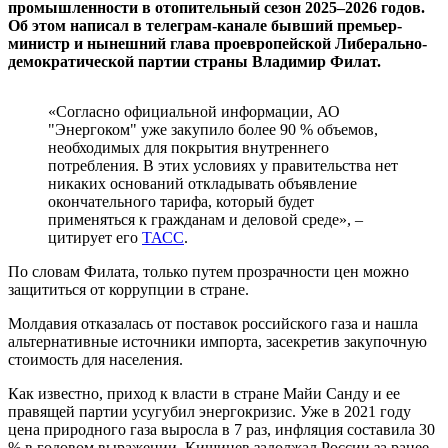
промышленности в отопительный сезон 2025–2026 годов.
Об этом написал в телеграм-канале бывший премьер-
министр и нынешний глава проевропейской Либерально-
демократической партии страны Владимир Филат.
«Согласно официальной информации, АО
"Энергоком" уже закупило более 90 % объемов,
необходимых для покрытия внутреннего
потребления. В этих условиях у правительства нет
никаких оснований откладывать объявление
окончательного тарифа, который будет
применяться к гражданам и деловой среде», –
цитирует его
ТАСС
.
По словам Филата, только путем прозрачности цен можно
защититься от коррупции в стране.
Молдавия отказалась от поставок российского газа и нашла
альтернативные источники импорта, засекретив закупочную
стоимость для населения.
Как известно, приход к власти в стране Майи Санду и ее
правящей партии усугубил энергокризис. Уже в 2021 году
цена природного газа выросла в 7 раз, инфляция составила 30
% в годовом выражении. Кишинев задолжал России за ранее