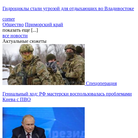
Гидроциклы стали угрозой для отдыхающих во Владивостоке
corner
Общество
Приморский край
показать еще [...]
все новости
Актуальные сюжеты
Спецоперация
Гениальный ход: РФ мастерски воспользовалась проблемами
Киева с ПВО