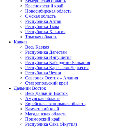
Кемеровская область
Красноярский край
Новосибирская область
Омская область
Республика Алтай
Республика Тыва
Республика Хакасия
Томская область
Кавказ
Весь Кавказ
Республика Дагестан
Республика Ингушетия
Республика Кабардино-Балкария
Республика Карачаево-Черкесия
Республика Чечня
Северная Осетия – Алания
Ставропольский край
Дальний Восток
Весь Дальний Восток
Амурская область
Еврейская автономная область
Камчатский край
Магаданская область
Приморский край
Республика Саха (Якутия)