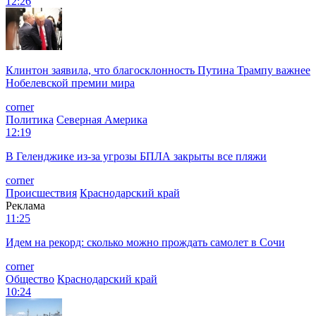
12:26
Клинтон заявила, что благосклонность Путина Трампу важнее
Нобелевской премии мира
corner
Политика
Северная Америка
12:19
В Геленджике из-за угрозы БПЛА закрыты все пляжи
corner
Происшествия
Краснодарский край
Реклама
11:25
Идем на рекорд: сколько можно прождать самолет в Сочи
corner
Общество
Краснодарский край
10:24