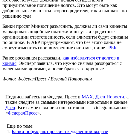
принудительное погашение долгов. Это могут быть как
добровольные выплаты второго родителя, так и выплаты по
решению суда.
Банки просят Минюст разъяснить, должны ли сами клиенты
маркировать подобные платежи и несут ли кредитные
организации ответственность, если алименты будут списаны
по ошибке. В АБР предупреждают, что без этого банка не
смогут изменить свои внутренние системы, пишет
РБК
.
Ранее россиянам рассказали,
как избавляться от долгов в
кризис
. Эксперт заявила, что нужно сначала разобраться с
маленькими долгами, а после браться за крупные.
Фото: ФедералПресс / Евгений Поторочин
Подписывайтесь на ФедералПресс в
МАХ
,
Дзен.Новости
, а
также следите за самыми интересными новостями в канале
Дзен
. Все самое важное и оперативное — в telegram-канале
«
ФедералПресс
».
Еще по теме:
1.
Банки побуждают россиян к удаленной выдаче