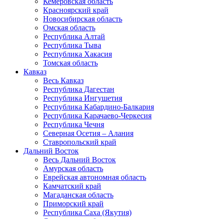
Кемеровская область
Красноярский край
Новосибирская область
Омская область
Республика Алтай
Республика Тыва
Республика Хакасия
Томская область
Кавказ
Весь Кавказ
Республика Дагестан
Республика Ингушетия
Республика Кабардино-Балкария
Республика Карачаево-Черкесия
Республика Чечня
Северная Осетия – Алания
Ставропольский край
Дальний Восток
Весь Дальний Восток
Амурская область
Еврейская автономная область
Камчатский край
Магаданская область
Приморский край
Республика Саха (Якутия)