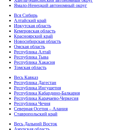
Ханты-Мансийский автономный округ
Ямало-Ненецкий автономный округ
Вся Сибирь
Алтайский край
Иркутская область
Кемеровская область
Красноярский край
Новосибирская область
Омская область
Республика Алтай
Республика Тыва
Республика Хакасия
Томская область
Весь Кавказ
Республика Дагестан
Республика Ингушетия
Республика Кабардино-Балкария
Республика Карачаево-Черкесия
Республика Чечня
Северная Осетия – Алания
Ставропольский край
Весь Дальний Восток
Амурская область