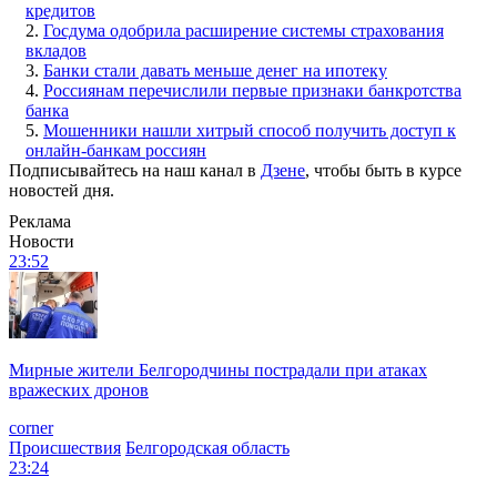
кредитов
2.
Госдума одобрила расширение системы страхования
вкладов
3.
Банки стали давать меньше денег на ипотеку
4.
Россиянам перечислили первые признаки банкротства
банка
5.
Мошенники нашли хитрый способ получить доступ к
онлайн-банкам россиян
Подписывайтесь на наш канал в
Дзене
, чтобы быть в курсе
новостей дня.
Реклама
Новости
23:52
Мирные жители Белгородчины пострадали при атаках
вражеских дронов
corner
Происшествия
Белгородская область
23:24