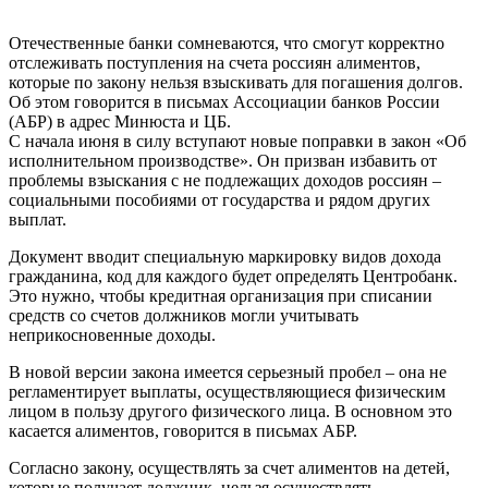
Отечественные банки сомневаются, что смогут корректно
отслеживать поступления на счета россиян алиментов,
которые по закону нельзя взыскивать для погашения долгов.
Об этом говорится в письмах Ассоциации банков России
(АБР) в адрес Минюста и ЦБ.
C начала июня в силу вступают новые поправки в закон «Об
исполнительном производстве». Он призван избавить от
проблемы взыскания с не подлежащих доходов россиян –
социальными пособиями от государства и рядом других
выплат.
Документ вводит специальную маркировку видов дохода
гражданина, код для каждого будет определять Центробанк.
Это нужно, чтобы кредитная организация при списании
средств со счетов должников могли учитывать
неприкосновенные доходы.
В новой версии закона имеется серьезный пробел – она не
регламентирует выплаты, осуществляющиеся физическим
лицом в пользу другого физического лица. В основном это
касается алиментов, говорится в письмах АБР.
Согласно закону, осуществлять за счет алиментов на детей,
которые получает должник, нельзя осуществлять