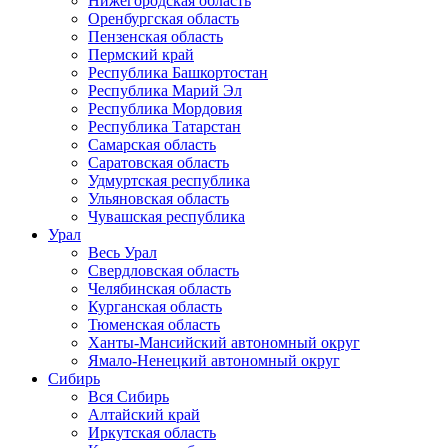
Нижегородская область
Оренбургская область
Пензенская область
Пермский край
Республика Башкортостан
Республика Марий Эл
Республика Мордовия
Республика Татарстан
Самарская область
Саратовская область
Удмуртская республика
Ульяновская область
Чувашская республика
Урал
Весь Урал
Свердловская область
Челябинская область
Курганская область
Тюменская область
Ханты-Мансийский автономный округ
Ямало-Ненецкий автономный округ
Сибирь
Вся Сибирь
Алтайский край
Иркутская область