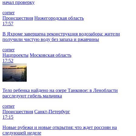
начал проверку
corner
Происшествия
Нижегородская область
17:57
В Яхроме завершена реконструкция водозабора: жители
получили чистую воду без запаха и ржавчины
corner
Нацпроекты
Московская область
17:52
Тело ребенка найдено на озере Танковое: в Ленобласти
расследуют гибель мальчика
corner
Происшествия
Санкт-Петербург
17:15
Новые рубежи и новые открытия: что ждет россиян на
следующей неделе