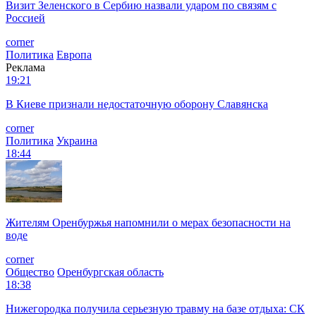
Визит Зеленского в Сербию назвали ударом по связям с
Россией
corner
Политика
Европа
Реклама
19:21
В Киеве признали недостаточную оборону Славянска
corner
Политика
Украина
18:44
Жителям Оренбуржья напомнили о мерах безопасности на
воде
corner
Общество
Оренбургская область
18:38
Нижегородка получила серьезную травму на базе отдыха: СК