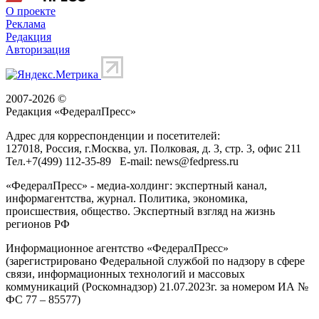
О проекте
Реклама
Редакция
Авторизация
2007-2026 ©
Редакция «
ФедералПресс
»
Адрес для корреспонденции и посетителей:
127018
, Россия, г.
Москва
,
ул. Полковая, д. 3, стр. 3
, офис 211
Тел.
+7(499) 112-35-89
E-mail:
news@fedpress.ru
«ФедералПресс» - медиа-холдинг: экспертный канал,
информагентства, журнал. Политика, экономика,
происшествия, общество. Экспертный взгляд на жизнь
регионов РФ
Информационное агентство «ФедералПресс»
(зарегистрировано Федеральной службой по надзору в сфере
связи, информационных технологий и массовых
коммуникаций (Роскомнадзор) 21.07.2023г. за номером ИА №
ФС 77 – 85577)