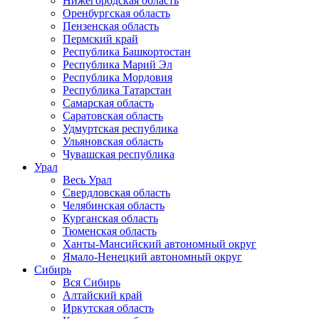
Нижегородская область
Оренбургская область
Пензенская область
Пермский край
Республика Башкортостан
Республика Марий Эл
Республика Мордовия
Республика Татарстан
Самарская область
Саратовская область
Удмуртская республика
Ульяновская область
Чувашская республика
Урал
Весь Урал
Свердловская область
Челябинская область
Курганская область
Тюменская область
Ханты-Мансийский автономный округ
Ямало-Ненецкий автономный округ
Сибирь
Вся Сибирь
Алтайский край
Иркутская область