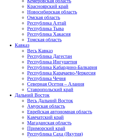
Кемеровская область
Красноярский край
Новосибирская область
Омская область
Республика Алтай
Республика Тыва
Республика Хакасия
Томская область
Кавказ
Весь Кавказ
Республика Дагестан
Республика Ингушетия
Республика Кабардино-Балкария
Республика Карачаево-Черкесия
Республика Чечня
Северная Осетия – Алания
Ставропольский край
Дальний Восток
Весь Дальний Восток
Амурская область
Еврейская автономная область
Камчатский край
Магаданская область
Приморский край
Республика Саха (Якутия)