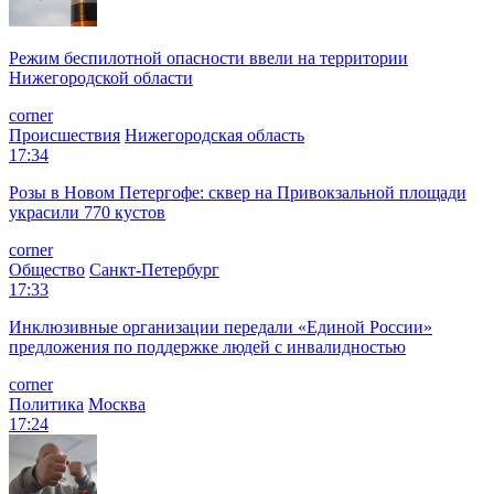
Режим беспилотной опасности ввели на территории
Нижегородской области
corner
Происшествия
Нижегородская область
17:34
Розы в Новом Петергофе: сквер на Привокзальной площади
украсили 770 кустов
corner
Общество
Санкт-Петербург
17:33
Инклюзивные организации передали «Единой России»
предложения по поддержке людей с инвалидностью
corner
Политика
Москва
17:24