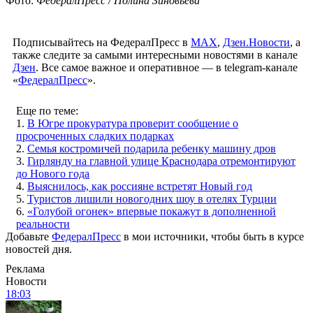
Фото:
ФедералПресс / Полина Зиновьева
Подписывайтесь на ФедералПресс в
МАХ
,
Дзен.Новости
, а
также следите за самыми интересными новостями в канале
Дзен
. Все самое важное и оперативное — в telegram-канале
«
ФедералПресс
».
Еще по теме:
1.
В Югре прокуратура проверит сообщение о
просроченных сладких подарках
2.
Семья костромичей подарила ребенку машину дров
3.
Гирлянду на главной улице Краснодара отремонтируют
до Нового года
4.
Выяснилось, как россияне встретят Новый год
5.
Туристов лишили новогодних шоу в отелях Турции
6.
«Голубой огонек» впервые покажут в дополненной
реальности
Добавьте
ФедералПресс
в мои источники, чтобы быть в курсе
новостей дня.
Реклама
Новости
18:03