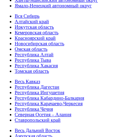
Ханты-Мансийский автономный округ
Ямало-Ненецкий автономный округ
Вся Сибирь
Алтайский край
Иркутская область
Кемеровская область
Красноярский край
Новосибирская область
Омская область
Республика Алтай
Республика Тыва
Республика Хакасия
Томская область
Весь Кавказ
Республика Дагестан
Республика Ингушетия
Республика Кабардино-Балкария
Республика Карачаево-Черкесия
Республика Чечня
Северная Осетия – Алания
Ставропольский край
Весь Дальний Восток
Амурская область