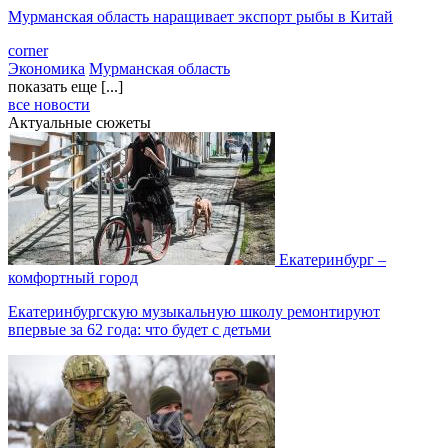
Мурманская область наращивает экспорт рыбы в Китай
corner
Экономика
Мурманская область
показать еще [...]
все новости
Актуальные сюжеты
Екатеринбург –
комфортный город
Екатеринбургскую музыкальную школу ремонтируют
впервые за 62 года: что будет с детьми