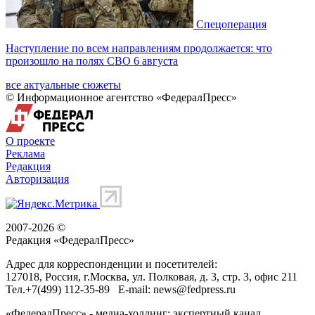
Спецоперация
Наступление по всем направлениям продолжается: что
произошло на полях СВО 6 августа
все актуальные сюжеты
© Информационное агентство «ФедералПресс»
О проекте
Реклама
Редакция
Авторизация
2007-2026 ©
Редакция «
ФедералПресс
»
Адрес для корреспонденции и посетителей:
127018
, Россия, г.
Москва
,
ул. Полковая, д. 3, стр. 3
, офис 211
Тел.
+7(499) 112-35-89
E-mail:
news@fedpress.ru
«ФедералПресс» - медиа-холдинг: экспертный канал,