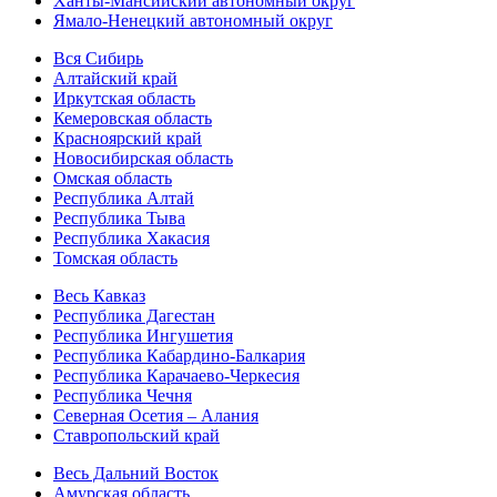
Ханты-Мансийский автономный округ
Ямало-Ненецкий автономный округ
Вся Сибирь
Алтайский край
Иркутская область
Кемеровская область
Красноярский край
Новосибирская область
Омская область
Республика Алтай
Республика Тыва
Республика Хакасия
Томская область
Весь Кавказ
Республика Дагестан
Республика Ингушетия
Республика Кабардино-Балкария
Республика Карачаево-Черкесия
Республика Чечня
Северная Осетия – Алания
Ставропольский край
Весь Дальний Восток
Амурская область