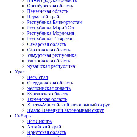
Нижегородская область
Оренбургская область
Пензенская область
Пермский край
Республика Башкортостан
Республика Марий Эл
Республика Мордовия
Республика Татарстан
Самарская область
Саратовская область
Удмуртская республика
Ульяновская область
Чувашская республика
Урал
Весь Урал
Свердловская область
Челябинская область
Курганская область
Тюменская область
Ханты-Мансийский автономный округ
Ямало-Ненецкий автономный округ
Сибирь
Вся Сибирь
Алтайский край
Иркутская область