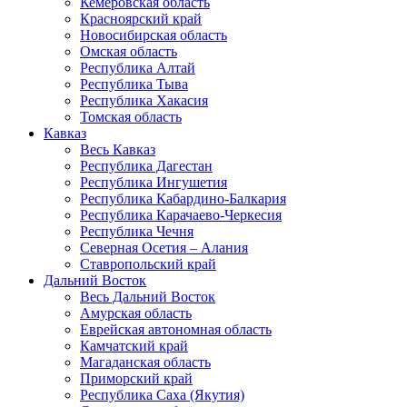
Кемеровская область
Красноярский край
Новосибирская область
Омская область
Республика Алтай
Республика Тыва
Республика Хакасия
Томская область
Кавказ
Весь Кавказ
Республика Дагестан
Республика Ингушетия
Республика Кабардино-Балкария
Республика Карачаево-Черкесия
Республика Чечня
Северная Осетия – Алания
Ставропольский край
Дальний Восток
Весь Дальний Восток
Амурская область
Еврейская автономная область
Камчатский край
Магаданская область
Приморский край
Республика Саха (Якутия)