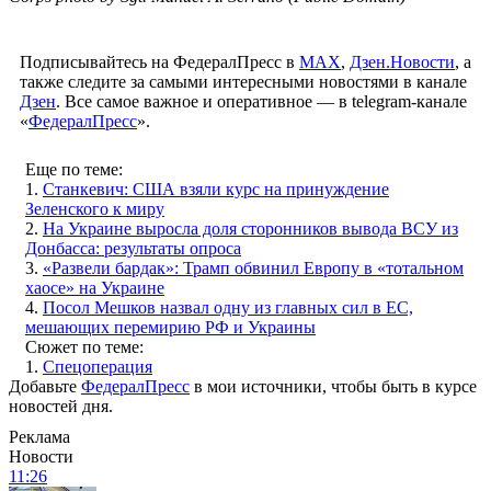
Подписывайтесь на ФедералПресс в
МАХ
,
Дзен.Новости
, а
также следите за самыми интересными новостями в канале
Дзен
. Все самое важное и оперативное — в telegram-канале
«
ФедералПресс
».
Еще по теме:
1.
Станкевич: США взяли курс на принуждение
Зеленского к миру
2.
На Украине выросла доля сторонников вывода ВСУ из
Донбасса: результаты опроса
3.
«Развели бардак»: Трамп обвинил Европу в «тотальном
хаосе» на Украине
4.
Посол Мешков назвал одну из главных сил в ЕС,
мешающих перемирию РФ и Украины
Сюжет по теме:
1.
Спецоперация
Добавьте
ФедералПресс
в мои источники, чтобы быть в курсе
новостей дня.
Реклама
Новости
11:26