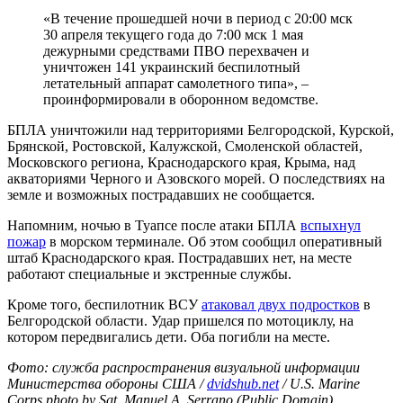
«В течение прошедшей ночи в период с 20:00 мск
30 апреля текущего года до 7:00 мск 1 мая
дежурными средствами ПВО перехвачен и
уничтожен 141 украинский беспилотный
летательный аппарат самолетного типа», –
проинформировали в оборонном ведомстве.
БПЛА уничтожили над территориями Белгородской, Курской,
Брянской, Ростовской, Калужской, Смоленской областей,
Московского региона, Краснодарского края, Крыма, над
акваториями Черного и Азовского морей. О последствиях на
земле и возможных пострадавших не сообщается.
Напомним, ночью в Туапсе после атаки БПЛА
вспыхнул
пожар
в морском терминале. Об этом сообщил оперативный
штаб Краснодарского края. Пострадавших нет, на месте
работают специальные и экстренные службы.
Кроме того, беспилотник ВСУ
атаковал двух подростков
в
Белгородской области. Удар пришелся по мотоциклу, на
котором передвигались дети. Оба погибли на месте.
Фото: служба распространения визуальной информации
Министерства обороны США /
dvidshub.net
/ U.S. Marine
Corps photo by Sgt. Manuel A. Serrano (Public Domain)