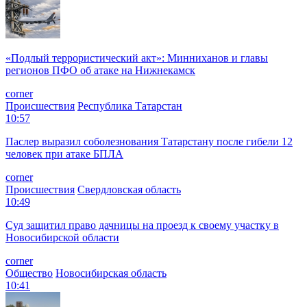
«Подлый террористический акт»: Минниханов и главы
регионов ПФО об атаке на Нижнекамск
corner
Происшествия
Республика Татарстан
10:57
Паслер выразил соболезнования Татарстану после гибели 12
человек при атаке БПЛА
corner
Происшествия
Свердловская область
10:49
Суд защитил право дачницы на проезд к своему участку в
Новосибирской области
corner
Общество
Новосибирская область
10:41