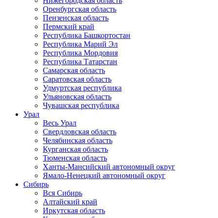
Нижегородская область
Оренбургская область
Пензенская область
Пермский край
Республика Башкортостан
Республика Марий Эл
Республика Мордовия
Республика Татарстан
Самарская область
Саратовская область
Удмуртская республика
Ульяновская область
Чувашская республика
Урал
Весь Урал
Свердловская область
Челябинская область
Курганская область
Тюменская область
Ханты-Мансийский автономный округ
Ямало-Ненецкий автономный округ
Сибирь
Вся Сибирь
Алтайский край
Иркутская область