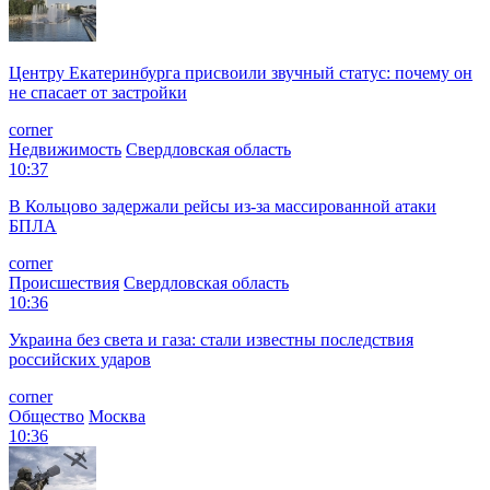
Центру Екатеринбурга присвоили звучный статус: почему он
не спасает от застройки
corner
Недвижимость
Свердловская область
10:37
В Кольцово задержали рейсы из-за массированной атаки
БПЛА
corner
Происшествия
Свердловская область
10:36
Украина без света и газа: стали известны последствия
российских ударов
corner
Общество
Москва
10:36