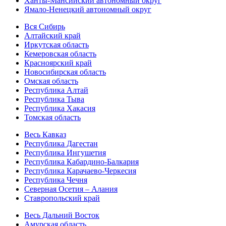
Ханты-Мансийский автономный округ
Ямало-Ненецкий автономный округ
Вся Сибирь
Алтайский край
Иркутская область
Кемеровская область
Красноярский край
Новосибирская область
Омская область
Республика Алтай
Республика Тыва
Республика Хакасия
Томская область
Весь Кавказ
Республика Дагестан
Республика Ингушетия
Республика Кабардино-Балкария
Республика Карачаево-Черкесия
Республика Чечня
Северная Осетия – Алания
Ставропольский край
Весь Дальний Восток
Амурская область