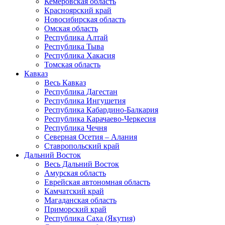
Кемеровская область
Красноярский край
Новосибирская область
Омская область
Республика Алтай
Республика Тыва
Республика Хакасия
Томская область
Кавказ
Весь Кавказ
Республика Дагестан
Республика Ингушетия
Республика Кабардино-Балкария
Республика Карачаево-Черкесия
Республика Чечня
Северная Осетия – Алания
Ставропольский край
Дальний Восток
Весь Дальний Восток
Амурская область
Еврейская автономная область
Камчатский край
Магаданская область
Приморский край
Республика Саха (Якутия)