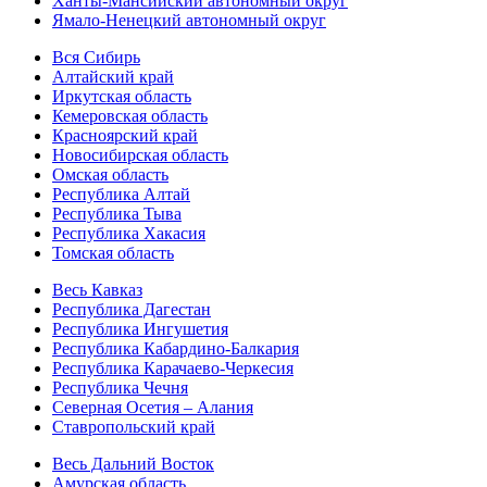
Ханты-Мансийский автономный округ
Ямало-Ненецкий автономный округ
Вся Сибирь
Алтайский край
Иркутская область
Кемеровская область
Красноярский край
Новосибирская область
Омская область
Республика Алтай
Республика Тыва
Республика Хакасия
Томская область
Весь Кавказ
Республика Дагестан
Республика Ингушетия
Республика Кабардино-Балкария
Республика Карачаево-Черкесия
Республика Чечня
Северная Осетия – Алания
Ставропольский край
Весь Дальний Восток
Амурская область