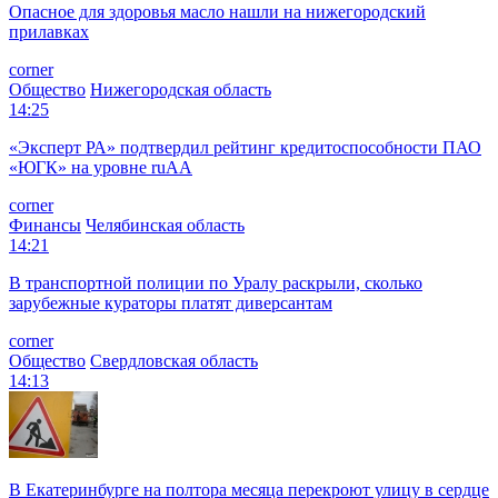
Опасное для здоровья масло нашли на нижегородский
прилавках
corner
Общество
Нижегородская область
14:25
«Эксперт РА» подтвердил рейтинг кредитоспособности ПАО
«ЮГК» на уровне ruAА
corner
Финансы
Челябинская область
14:21
В транспортной полиции по Уралу раскрыли, сколько
зарубежные кураторы платят диверсантам
corner
Общество
Свердловская область
14:13
В Екатеринбурге на полтора месяца перекроют улицу в сердце