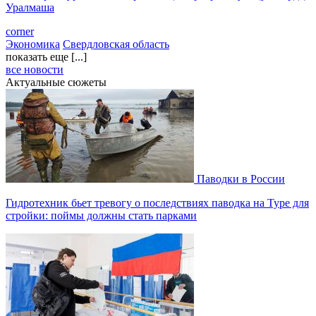
Уралмаша
corner
Экономика
Свердловская область
показать еще [...]
все новости
Актуальные сюжеты
Паводки в России
Гидротехник бьет тревогу о последствиях паводка на Туре для
стройки: поймы должны стать парками