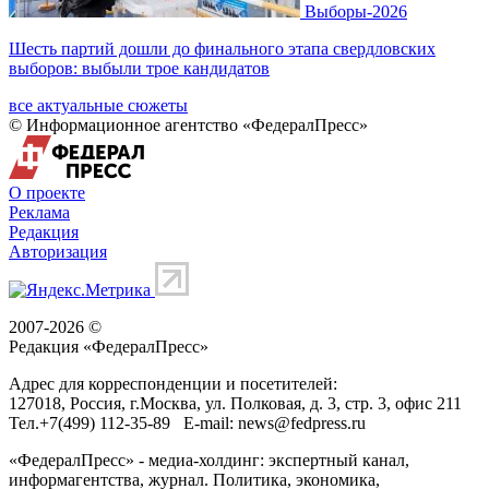
Выборы-2026
Шесть партий дошли до финального этапа свердловских
выборов: выбыли трое кандидатов
все актуальные сюжеты
© Информационное агентство «ФедералПресс»
О проекте
Реклама
Редакция
Авторизация
2007-2026 ©
Редакция «
ФедералПресс
»
Адрес для корреспонденции и посетителей:
127018
, Россия, г.
Москва
,
ул. Полковая, д. 3, стр. 3
, офис 211
Тел.
+7(499) 112-35-89
E-mail:
news@fedpress.ru
«ФедералПресс» - медиа-холдинг: экспертный канал,
информагентства, журнал. Политика, экономика,