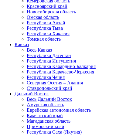
Кемеровская область
Красноярский край
Новосибирская область
Омская область
Республика Алтай
Республика Тыва
Республика Хакасия
Томская область
Кавказ
Весь Кавказ
Республика Дагестан
Республика Ингушетия
Республика Кабардино-Балкария
Республика Карачаево-Черкесия
Республика Чечня
Северная Осетия – Алания
Ставропольский край
Дальний Восток
Весь Дальний Восток
Амурская область
Еврейская автономная область
Камчатский край
Магаданская область
Приморский край
Республика Саха (Якутия)