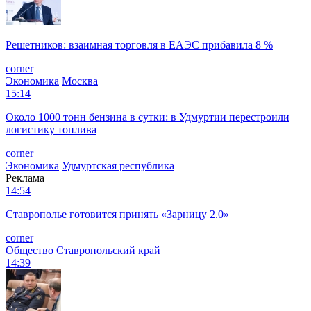
Решетников: взаимная торговля в ЕАЭС прибавила 8 %
corner
Экономика
Москва
15:14
Около 1000 тонн бензина в сутки: в Удмуртии перестроили
логистику топлива
corner
Экономика
Удмуртская республика
Реклама
14:54
Ставрополье готовится принять «Зарницу 2.0»
corner
Общество
Ставропольский край
14:39