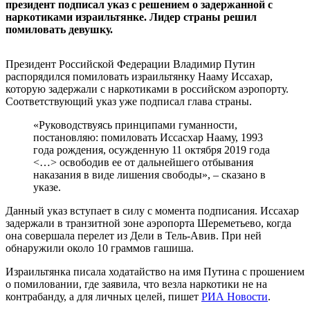
президент подписал указ с решением о задержанной с
наркотиками израильтянке. Лидер страны решил
помиловать девушку.
Президент Российской Федерации Владимир Путин
распорядился помиловать израильтянку Нааму Иссахар,
которую задержали с наркотиками в российском аэропорту.
Соответствующий указ уже подписал глава страны.
«Руководствуясь принципами гуманности,
постановляю: помиловать Иссасхар Нааму, 1993
года рождения, осужденную 11 октября 2019 года
<…> освободив ее от дальнейшего отбывания
наказания в виде лишения свободы», – сказано в
указе.
Данный указ вступает в силу с момента подписания. Иссахар
задержали в транзитной зоне аэропорта Шереметьево, когда
она совершала перелет из Дели в Тель-Авив. При ней
обнаружили около 10 граммов гашиша.
Израильтянка писала ходатайство на имя Путина с прошением
о помиловании, где заявила, что везла наркотики не на
контрабанду, а для личных целей, пишет
РИА Новости
.