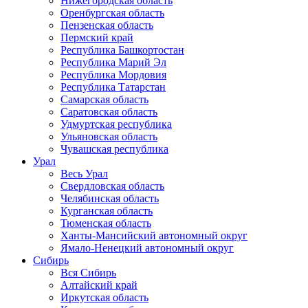
Нижегородская область
Оренбургская область
Пензенская область
Пермский край
Республика Башкортостан
Республика Марий Эл
Республика Мордовия
Республика Татарстан
Самарская область
Саратовская область
Удмуртская республика
Ульяновская область
Чувашская республика
Урал
Весь Урал
Свердловская область
Челябинская область
Курганская область
Тюменская область
Ханты-Мансийский автономный округ
Ямало-Ненецкий автономный округ
Сибирь
Вся Сибирь
Алтайский край
Иркутская область