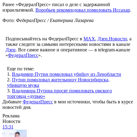
Ранее «ФедералПресс» писал о деле с задержанной
израильтянкой.
Воробьев рекомендовал помиловать Иссахар
.
Фото:
ФедералПресс / Екатерина Лазарева
Подписывайтесь на ФедералПресс в
МАХ
,
Дзен.Новости
, а
также следите за самыми интересными новостями в канале
Дзен
. Все самое важное и оперативное — в telegram-канале
«
ФедералПресс
».
Еще по теме:
1.
Владимир Путин помиловал убийцу из Ленобласти
2.
Путин помиловал жительницу Новосибирска,
убившую мужа
3.
Владимира Путина просят помиловать омского
торговца «дурью»
Добавьте
ФедералПресс
в мои источники, чтобы быть в курсе
новостей дня.
Реклама
Новости
15:31