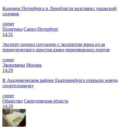
Колонии Петербурга и Ленобласти возглавил уральский
силовик
corner
Политика
Санкт-Петербург
14:31
Эксперт оценил ситуацию с экспортом зерна из-за
периодического простоя азово-черноморских портов
corner
Экономика
Москва
14:29
В Академическом районе Екатеринбурга открыли новую
спортплощадку
corner
Общество
Свердловская область
14:29