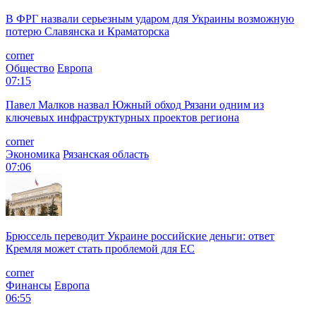
В ФРГ назвали серьезным ударом для Украины возможную
потерю Славянска и Краматорска
corner
Общество
Европа
07:15
Павел Малков назвал Южный обход Рязани одним из
ключевых инфраструктурных проектов региона
corner
Экономика
Рязанская область
07:06
Брюссель переводит Украине российские деньги: ответ
Кремля может стать проблемой для EC
corner
Финансы
Европа
06:55