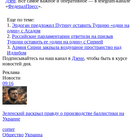
Дзен
. Все самое важное и оперативное — в telegram-канале
«
ФедералПресс
».
Еще по теме:
1.
Эрдоган предложил Путину оставить Турцию «один на
один» с Асадом
2.
Российские парламентарии ответили на призыв
Турции оставить ее «один на один» с Сирией
3.
Армия Сирии закрыла воздушное пространство над
Идлибом
Подписывайтесь на наш канал в
Дзене
, чтобы быть в курсе
новостей дня.
Реклама
Новости
09:16
Зеленский раскрыл правду о производстве баллистики на
Украине
corner
Общество
Украина