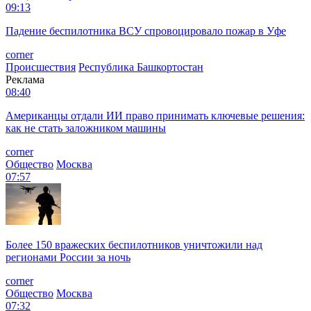
09:13
Падение беспилотника ВСУ спровоцировало пожар в Уфе
corner
Происшествия
Республика Башкортостан
Реклама
08:40
Американцы отдали ИИ право принимать ключевые решения:
как не стать заложником машины
corner
Общество
Москва
07:57
Более 150 вражеских беспилотников уничтожили над
регионами России за ночь
corner
Общество
Москва
07:32