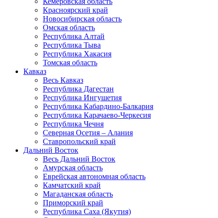
Кемеровская область
Красноярский край
Новосибирская область
Омская область
Республика Алтай
Республика Тыва
Республика Хакасия
Томская область
Кавказ
Весь Кавказ
Республика Дагестан
Республика Ингушетия
Республика Кабардино-Балкария
Республика Карачаево-Черкесия
Республика Чечня
Северная Осетия – Алания
Ставропольский край
Дальний Восток
Весь Дальний Восток
Амурская область
Еврейская автономная область
Камчатский край
Магаданская область
Приморский край
Республика Саха (Якутия)