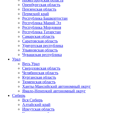
Нижегородская область
Оренбургская область
Пензенская область
Пермский край
Республика Башкортостан
Республика Марий Эл
Республика Мордовия
Республика Татарстан
Самарская область
Саратовская область
Удмуртская республика
Ульяновская область
Чувашская республика
Урал
Весь Урал
Свердловская область
Челябинская область
Курганская область
Тюменская область
Ханты-Мансийский автономный округ
Ямало-Ненецкий автономный округ
Сибирь
Вся Сибирь
Алтайский край
Иркутская область