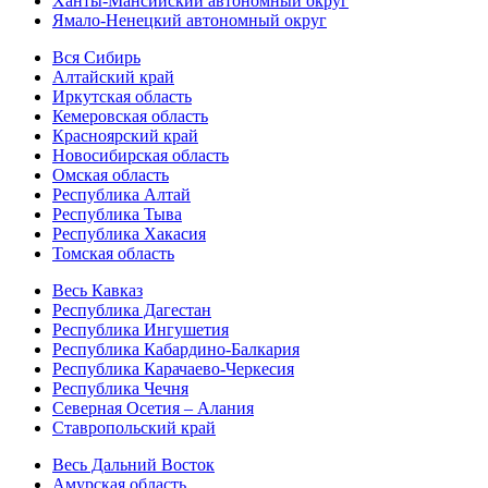
Ханты-Мансийский автономный округ
Ямало-Ненецкий автономный округ
Вся Сибирь
Алтайский край
Иркутская область
Кемеровская область
Красноярский край
Новосибирская область
Омская область
Республика Алтай
Республика Тыва
Республика Хакасия
Томская область
Весь Кавказ
Республика Дагестан
Республика Ингушетия
Республика Кабардино-Балкария
Республика Карачаево-Черкесия
Республика Чечня
Северная Осетия – Алания
Ставропольский край
Весь Дальний Восток
Амурская область