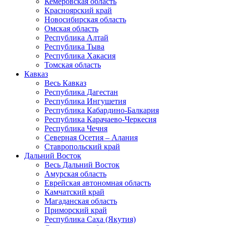
Кемеровская область
Красноярский край
Новосибирская область
Омская область
Республика Алтай
Республика Тыва
Республика Хакасия
Томская область
Кавказ
Весь Кавказ
Республика Дагестан
Республика Ингушетия
Республика Кабардино-Балкария
Республика Карачаево-Черкесия
Республика Чечня
Северная Осетия – Алания
Ставропольский край
Дальний Восток
Весь Дальний Восток
Амурская область
Еврейская автономная область
Камчатский край
Магаданская область
Приморский край
Республика Саха (Якутия)