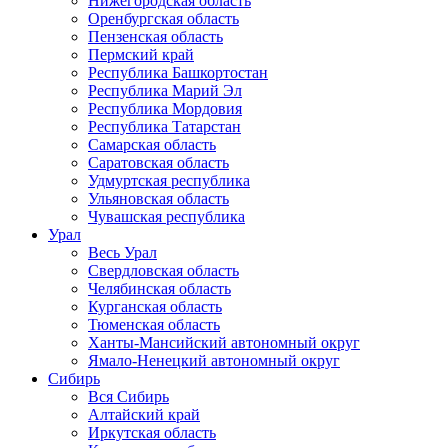
Нижегородская область
Оренбургская область
Пензенская область
Пермский край
Республика Башкортостан
Республика Марий Эл
Республика Мордовия
Республика Татарстан
Самарская область
Саратовская область
Удмуртская республика
Ульяновская область
Чувашская республика
Урал
Весь Урал
Свердловская область
Челябинская область
Курганская область
Тюменская область
Ханты-Мансийский автономный округ
Ямало-Ненецкий автономный округ
Сибирь
Вся Сибирь
Алтайский край
Иркутская область