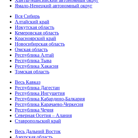
Ханты-Мансийский автономный округ
Ямало-Ненецкий автономный округ
Вся Сибирь
Алтайский край
Иркутская область
Кемеровская область
Красноярский край
Новосибирская область
Омская область
Республика Алтай
Республика Тыва
Республика Хакасия
Томская область
Весь Кавказ
Республика Дагестан
Республика Ингушетия
Республика Кабардино-Балкария
Республика Карачаево-Черкесия
Республика Чечня
Северная Осетия – Алания
Ставропольский край
Весь Дальний Восток
Амурская область