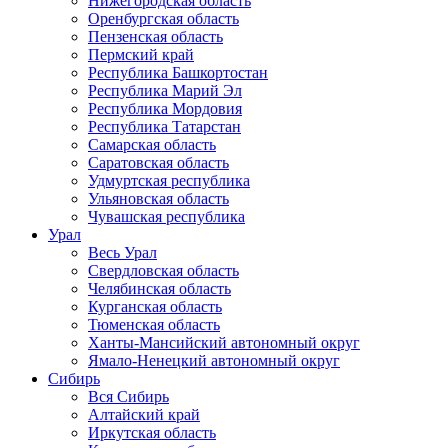
Нижегородская область
Оренбургская область
Пензенская область
Пермский край
Республика Башкортостан
Республика Марий Эл
Республика Мордовия
Республика Татарстан
Самарская область
Саратовская область
Удмуртская республика
Ульяновская область
Чувашская республика
Урал
Весь Урал
Свердловская область
Челябинская область
Курганская область
Тюменская область
Ханты-Мансийский автономный округ
Ямало-Ненецкий автономный округ
Сибирь
Вся Сибирь
Алтайский край
Иркутская область