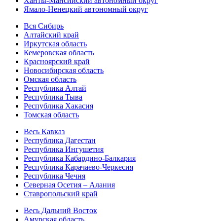
Ханты-Мансийский автономный округ
Ямало-Ненецкий автономный округ
Вся Сибирь
Алтайский край
Иркутская область
Кемеровская область
Красноярский край
Новосибирская область
Омская область
Республика Алтай
Республика Тыва
Республика Хакасия
Томская область
Весь Кавказ
Республика Дагестан
Республика Ингушетия
Республика Кабардино-Балкария
Республика Карачаево-Черкесия
Республика Чечня
Северная Осетия – Алания
Ставропольский край
Весь Дальний Восток
Амурская область