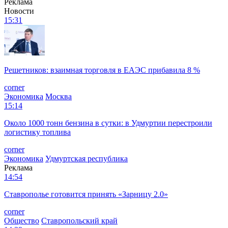
Реклама
Новости
15:31
Решетников: взаимная торговля в ЕАЭС прибавила 8 %
corner
Экономика
Москва
15:14
Около 1000 тонн бензина в сутки: в Удмуртии перестроили
логистику топлива
corner
Экономика
Удмуртская республика
Реклама
14:54
Ставрополье готовится принять «Зарницу 2.0»
corner
Общество
Ставропольский край