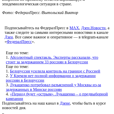
эпидемиологическая ситуация в стране.
Фото: ФедералПресс /Вытольский Виктор
Подписывайтесь на ФедералПресс в
МАХ
,
Дзен.Новости
, а
также следите за самыми интересными новостями в канале
Дзен
. Все самое важное и оперативное — в telegram-канале
«
ФедералПресс
».
Еще по теме:
1.
Абсолютный спектакль. Эксперты рассказали, что
стоит за задержанием 33 россиян в Белоруссии
Еще по теме:
1.
Белоруссия усилила контроль на границе с Россией
2.
У Кремля нет полной информации о задержании
россиян в Белоруссии
3.
Лукашенко потребовал разъяснений у Москвы из-за
задержанных в Минске россиян
4.
«Период будет «острым». Лукашенко – о предвыборной
кампании
Подписывайтесь на наш канал в
Дзене
, чтобы быть в курсе
новостей дня.