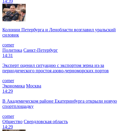
14:39
Колонии Петербурга и Ленобласти возглавил уральский
силовик
corner
Политика
Санкт-Петербург
14:31
Эксперт оценил ситуацию с экспортом зерна из-за
периодического простоя азово-черноморских портов
corner
Экономика
Москва
14:29
В Академическом районе Екатеринбурга открыли новую
спортплощадку
corner
Общество
Свердловская область
14:29