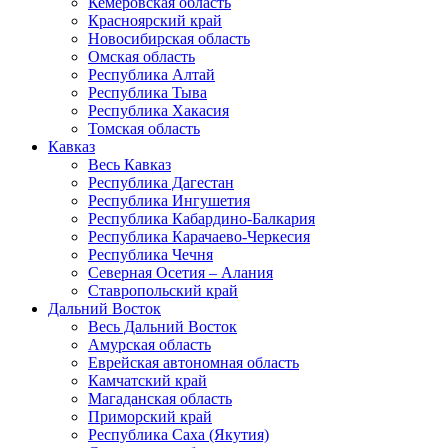
Кемеровская область
Красноярский край
Новосибирская область
Омская область
Республика Алтай
Республика Тыва
Республика Хакасия
Томская область
Кавказ
Весь Кавказ
Республика Дагестан
Республика Ингушетия
Республика Кабардино-Балкария
Республика Карачаево-Черкесия
Республика Чечня
Северная Осетия – Алания
Ставропольский край
Дальний Восток
Весь Дальний Восток
Амурская область
Еврейская автономная область
Камчатский край
Магаданская область
Приморский край
Республика Саха (Якутия)