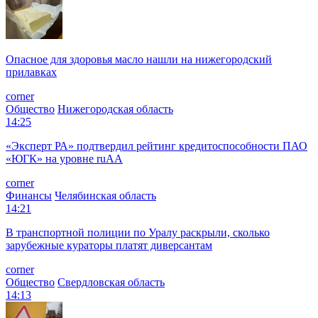
Опасное для здоровья масло нашли на нижегородский
прилавках
corner
Общество
Нижегородская область
14:25
«Эксперт РА» подтвердил рейтинг кредитоспособности ПАО
«ЮГК» на уровне ruAА
corner
Финансы
Челябинская область
14:21
В транспортной полиции по Уралу раскрыли, сколько
зарубежные кураторы платят диверсантам
corner
Общество
Свердловская область
14:13