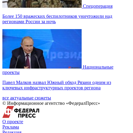
Спецоперация
Более 150 вражеских беспилотников уничтожили над
регионами России за ночь
Национальные
проекты
Павел Малков назвал Южный обход Рязани одним из
ключевых инфраструктурных проектов региона
все актуальные сюжеты
© Информационное агентство «ФедералПресс»
О проекте
Реклама
Редакция