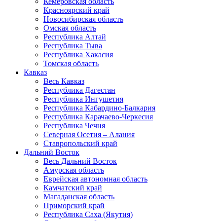
Кемеровская область
Красноярский край
Новосибирская область
Омская область
Республика Алтай
Республика Тыва
Республика Хакасия
Томская область
Кавказ
Весь Кавказ
Республика Дагестан
Республика Ингушетия
Республика Кабардино-Балкария
Республика Карачаево-Черкесия
Республика Чечня
Северная Осетия – Алания
Ставропольский край
Дальний Восток
Весь Дальний Восток
Амурская область
Еврейская автономная область
Камчатский край
Магаданская область
Приморский край
Республика Саха (Якутия)