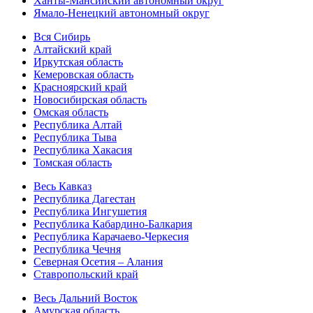
Ханты-Мансийский автономный округ
Ямало-Ненецкий автономный округ
Вся Сибирь
Алтайский край
Иркутская область
Кемеровская область
Красноярский край
Новосибирская область
Омская область
Республика Алтай
Республика Тыва
Республика Хакасия
Томская область
Весь Кавказ
Республика Дагестан
Республика Ингушетия
Республика Кабардино-Балкария
Республика Карачаево-Черкесия
Республика Чечня
Северная Осетия – Алания
Ставропольский край
Весь Дальний Восток
Амурская область