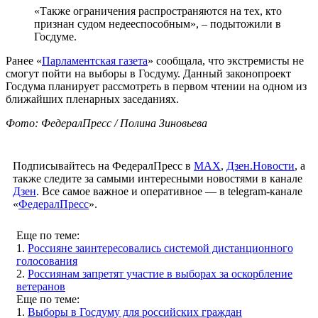
«Также ограничения распространяются на тех, кто
признан судом недееспособным», – подытожили в
Госдуме.
Ранее «
Парламентская газета
» сообщала, что экстремисты не
смогут пойти на выборы в Госдуму. Данный законопроект
Госдума планирует рассмотреть в первом чтении на одном из
ближайших пленарных заседаниях.
Фото: ФедералПресс / Полина Зиновьева
Подписывайтесь на ФедералПресс в
МАХ
,
Дзен.Новости
, а
также следите за самыми интересными новостями в канале
Дзен
. Все самое важное и оперативное — в telegram-канале
«
ФедералПресс
».
Еще по теме:
1.
Россияне заинтересовались системой дистанционного
голосования
2.
Россиянам запретят участие в выборах за оскорбление
ветеранов
Еще по теме:
1.
Выборы в Госдуму для российских граждан