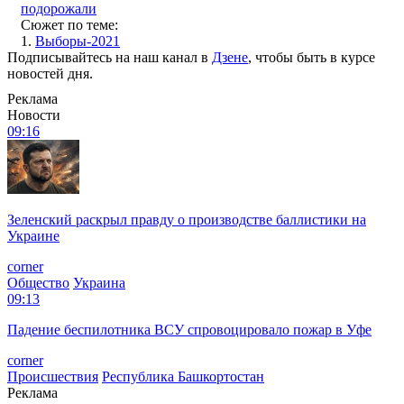
подорожали
Сюжет по теме:
1.
Выборы-2021
Подписывайтесь на наш канал в
Дзене
, чтобы быть в курсе
новостей дня.
Реклама
Новости
09:16
Зеленский раскрыл правду о производстве баллистики на
Украине
corner
Общество
Украина
09:13
Падение беспилотника ВСУ спровоцировало пожар в Уфе
corner
Происшествия
Республика Башкортостан
Реклама