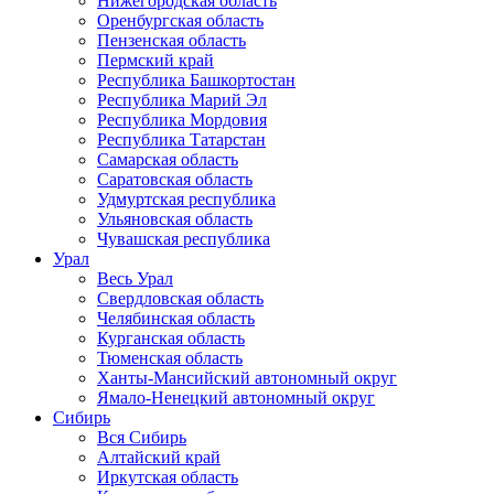
Нижегородская область
Оренбургская область
Пензенская область
Пермский край
Республика Башкортостан
Республика Марий Эл
Республика Мордовия
Республика Татарстан
Самарская область
Саратовская область
Удмуртская республика
Ульяновская область
Чувашская республика
Урал
Весь Урал
Свердловская область
Челябинская область
Курганская область
Тюменская область
Ханты-Мансийский автономный округ
Ямало-Ненецкий автономный округ
Сибирь
Вся Сибирь
Алтайский край
Иркутская область