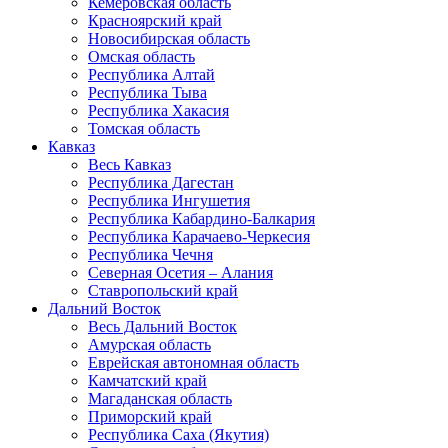
Кемеровская область
Красноярский край
Новосибирская область
Омская область
Республика Алтай
Республика Тыва
Республика Хакасия
Томская область
Кавказ
Весь Кавказ
Республика Дагестан
Республика Ингушетия
Республика Кабардино-Балкария
Республика Карачаево-Черкесия
Республика Чечня
Северная Осетия – Алания
Ставропольский край
Дальний Восток
Весь Дальний Восток
Амурская область
Еврейская автономная область
Камчатский край
Магаданская область
Приморский край
Республика Саха (Якутия)