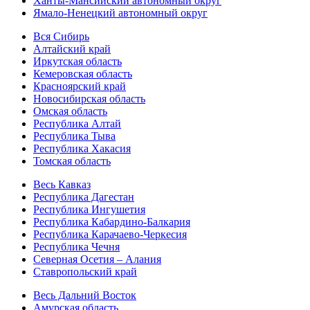
Ханты-Мансийский автономный округ
Ямало-Ненецкий автономный округ
Вся Сибирь
Алтайский край
Иркутская область
Кемеровская область
Красноярский край
Новосибирская область
Омская область
Республика Алтай
Республика Тыва
Республика Хакасия
Томская область
Весь Кавказ
Республика Дагестан
Республика Ингушетия
Республика Кабардино-Балкария
Республика Карачаево-Черкесия
Республика Чечня
Северная Осетия – Алания
Ставропольский край
Весь Дальний Восток
Амурская область