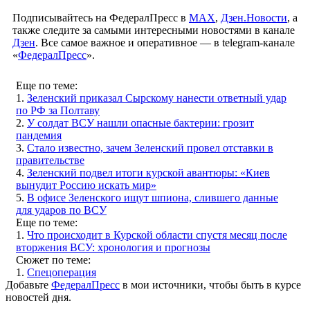
Подписывайтесь на ФедералПресс в
МАХ
,
Дзен.Новости
, а
также следите за самыми интересными новостями в канале
Дзен
. Все самое важное и оперативное — в telegram-канале
«
ФедералПресс
».
Еще по теме:
1.
Зеленский приказал Сырскому нанести ответный удар
по РФ за Полтаву
2.
У солдат ВСУ нашли опасные бактерии: грозит
пандемия
3.
Стало известно, зачем Зеленский провел отставки в
правительстве
4.
Зеленский подвел итоги курской авантюры: «Киев
вынудит Россию искать мир»
5.
В офисе Зеленского ищут шпиона, слившего данные
для ударов по ВСУ
Еще по теме:
1.
Что происходит в Курской области спустя месяц после
вторжения ВСУ: хронология и прогнозы
Сюжет по теме:
1.
Спецоперация
Добавьте
ФедералПресс
в мои источники, чтобы быть в курсе
новостей дня.