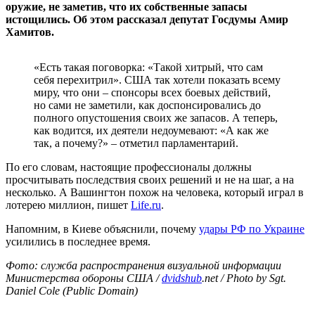
оружие, не заметив, что их собственные запасы
истощились. Об этом рассказал депутат Госдумы Амир
Хамитов.
«Есть такая поговорка: «Такой хитрый, что сам
себя перехитрил». США так хотели показать всему
миру, что они – спонсоры всех боевых действий,
но сами не заметили, как доспонсировались до
полного опустошения своих же запасов. А теперь,
как водится, их деятели недоумевают: «А как же
так, а почему?» – отметил парламентарий.
По его словам, настоящие профессионалы должны
просчитывать последствия своих решений и не на шаг, а на
несколько. А Вашингтон похож на человека, который играл в
лотерею миллион, пишет
Life.ru
.
Напомним, в Киеве объяснили, почему
удары РФ по Украине
усилились в последнее время.
Фото: служба распространения визуальной информации
Министерства обороны США /
dvidshub
.net / Photo by Sgt.
Daniel Cole (Public Domain)