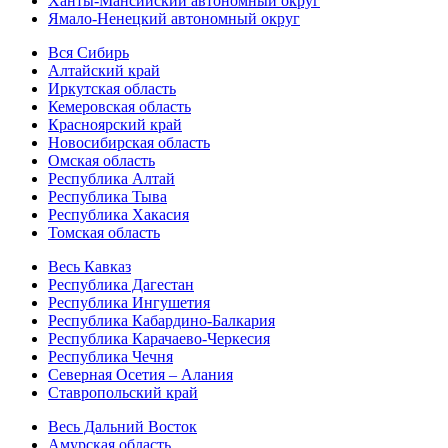
Ханты-Мансийский автономный округ
Ямало-Ненецкий автономный округ
Вся Сибирь
Алтайский край
Иркутская область
Кемеровская область
Красноярский край
Новосибирская область
Омская область
Республика Алтай
Республика Тыва
Республика Хакасия
Томская область
Весь Кавказ
Республика Дагестан
Республика Ингушетия
Республика Кабардино-Балкария
Республика Карачаево-Черкесия
Республика Чечня
Северная Осетия – Алания
Ставропольский край
Весь Дальний Восток
Амурская область