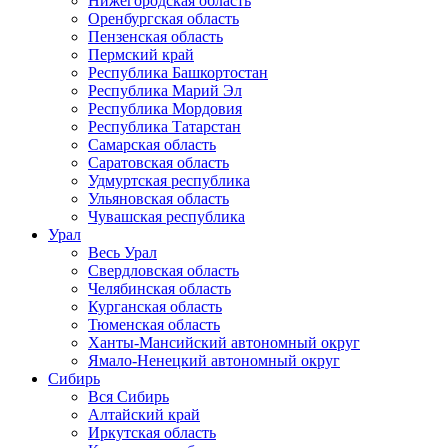
Нижегородская область
Оренбургская область
Пензенская область
Пермский край
Республика Башкортостан
Республика Марий Эл
Республика Мордовия
Республика Татарстан
Самарская область
Саратовская область
Удмуртская республика
Ульяновская область
Чувашская республика
Урал
Весь Урал
Свердловская область
Челябинская область
Курганская область
Тюменская область
Ханты-Мансийский автономный округ
Ямало-Ненецкий автономный округ
Сибирь
Вся Сибирь
Алтайский край
Иркутская область