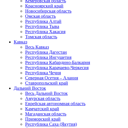
Кемеровская область
Красноярский край
Новосибирская область
Омская область
Республика Алтай
Республика Тыва
Республика Хакасия
Томская область
Кавказ
Весь Кавказ
Республика Дагестан
Республика Ингушетия
Республика Кабардино-Балкария
Республика Карачаево-Черкесия
Республика Чечня
Северная Осетия – Алания
Ставропольский край
Дальний Восток
Весь Дальний Восток
Амурская область
Еврейская автономная область
Камчатский край
Магаданская область
Приморский край
Республика Саха (Якутия)