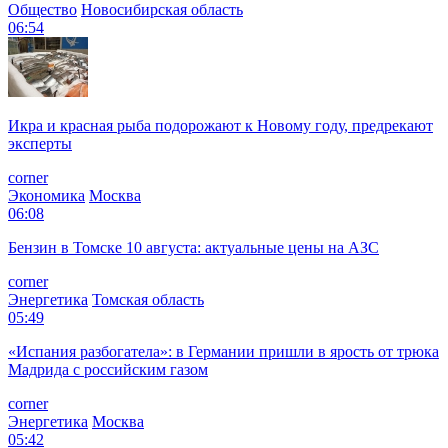
Общество
Новосибирская область
06:54
Икра и красная рыба подорожают к Новому году, предрекают
эксперты
corner
Экономика
Москва
06:08
Бензин в Томске 10 августа: актуальные цены на АЗС
corner
Энергетика
Томская область
05:49
«Испания разбогатела»: в Германии пришли в ярость от трюка
Мадрида с российским газом
corner
Энергетика
Москва
05:42