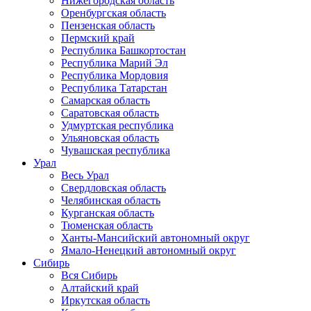
Нижегородская область
Оренбургская область
Пензенская область
Пермский край
Республика Башкортостан
Республика Марий Эл
Республика Мордовия
Республика Татарстан
Самарская область
Саратовская область
Удмуртская республика
Ульяновская область
Чувашская республика
Урал
Весь Урал
Свердловская область
Челябинская область
Курганская область
Тюменская область
Ханты-Мансийский автономный округ
Ямало-Ненецкий автономный округ
Сибирь
Вся Сибирь
Алтайский край
Иркутская область