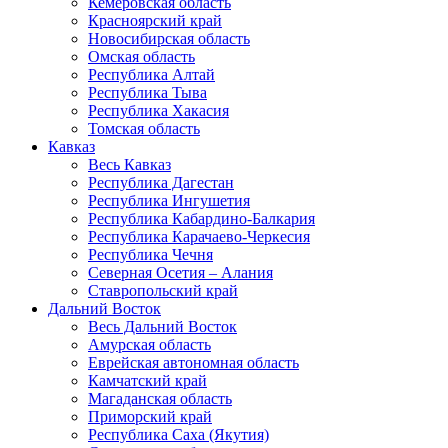
Кемеровская область
Красноярский край
Новосибирская область
Омская область
Республика Алтай
Республика Тыва
Республика Хакасия
Томская область
Кавказ
Весь Кавказ
Республика Дагестан
Республика Ингушетия
Республика Кабардино-Балкария
Республика Карачаево-Черкесия
Республика Чечня
Северная Осетия – Алания
Ставропольский край
Дальний Восток
Весь Дальний Восток
Амурская область
Еврейская автономная область
Камчатский край
Магаданская область
Приморский край
Республика Саха (Якутия)