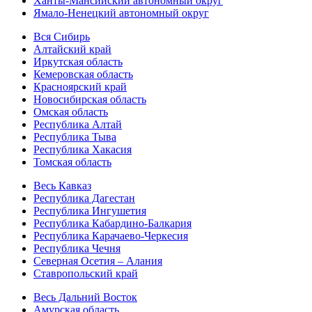
Ханты-Мансийский автономный округ
Ямало-Ненецкий автономный округ
Вся Сибирь
Алтайский край
Иркутская область
Кемеровская область
Красноярский край
Новосибирская область
Омская область
Республика Алтай
Республика Тыва
Республика Хакасия
Томская область
Весь Кавказ
Республика Дагестан
Республика Ингушетия
Республика Кабардино-Балкария
Республика Карачаево-Черкесия
Республика Чечня
Северная Осетия – Алания
Ставропольский край
Весь Дальний Восток
Амурская область