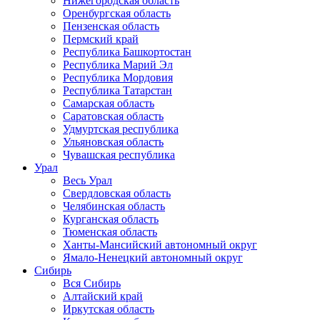
Нижегородская область
Оренбургская область
Пензенская область
Пермский край
Республика Башкортостан
Республика Марий Эл
Республика Мордовия
Республика Татарстан
Самарская область
Саратовская область
Удмуртская республика
Ульяновская область
Чувашская республика
Урал
Весь Урал
Свердловская область
Челябинская область
Курганская область
Тюменская область
Ханты-Мансийский автономный округ
Ямало-Ненецкий автономный округ
Сибирь
Вся Сибирь
Алтайский край
Иркутская область