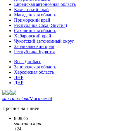
Еврейская автономная область
Камчатский край
Магаданская область
Приморский край
Республика Саха (Якутия)
Сахалинская область
Хабаровский край
Чукотский автономный округ
Забайкальский край
Республика Бурятия
Весь Донбасс
Запорожская область
Херсонская область
ЛНР
ДНР
sun-rain-cloud
Москва
+24
Прогноз на 7 дней
8.08 сб
sun-rain-cloud
+24