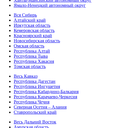
Ханты-Мансийский автономный округ
Ямало-Ненецкий автономный округ
Вся Сибирь
Алтайский край
Иркутская область
Кемеровская область
Красноярский край
Новосибирская область
Омская область
Республика Алтай
Республика Тыва
Республика Хакасия
Томская область
Весь Кавказ
Республика Дагестан
Республика Ингушетия
Республика Кабардино-Балкария
Республика Карачаево-Черкесия
Республика Чечня
Северная Осетия – Алания
Ставропольский край
Весь Дальний Восток
Амурская область