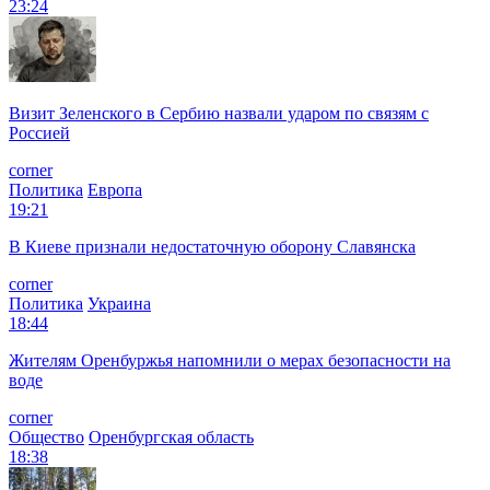
23:24
Визит Зеленского в Сербию назвали ударом по связям с
Россией
corner
Политика
Европа
19:21
В Киеве признали недостаточную оборону Славянска
corner
Политика
Украина
18:44
Жителям Оренбуржья напомнили о мерах безопасности на
воде
corner
Общество
Оренбургская область
18:38