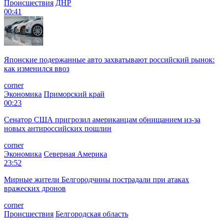
Происшествия
ДНР
00:41
Японские подержанные авто захватывают российский рынок:
как изменился ввоз
corner
Экономика
Приморский край
00:23
Сенатор США пригрозил американцам обнищанием из-за
новых антироссийских пошлин
corner
Экономика
Северная Америка
23:52
Мирные жители Белгородчины пострадали при атаках
вражеских дронов
corner
Происшествия
Белгородская область