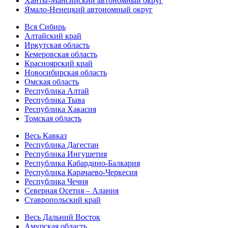
Ханты-Мансийский автономный округ
Ямало-Ненецкий автономный округ
Вся Сибирь
Алтайский край
Иркутская область
Кемеровская область
Красноярский край
Новосибирская область
Омская область
Республика Алтай
Республика Тыва
Республика Хакасия
Томская область
Весь Кавказ
Республика Дагестан
Республика Ингушетия
Республика Кабардино-Балкария
Республика Карачаево-Черкесия
Республика Чечня
Северная Осетия – Алания
Ставропольский край
Весь Дальний Восток
Амурская область