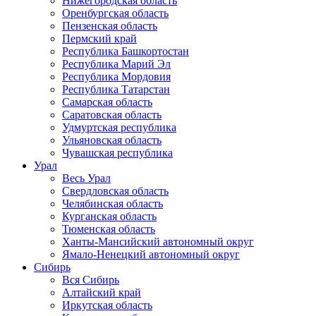
Нижегородская область
Оренбургская область
Пензенская область
Пермский край
Республика Башкортостан
Республика Марий Эл
Республика Мордовия
Республика Татарстан
Самарская область
Саратовская область
Удмуртская республика
Ульяновская область
Чувашская республика
Урал
Весь Урал
Свердловская область
Челябинская область
Курганская область
Тюменская область
Ханты-Мансийский автономный округ
Ямало-Ненецкий автономный округ
Сибирь
Вся Сибирь
Алтайский край
Иркутская область