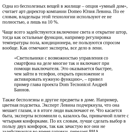
Одна из бесполезных вещей в жилище – опция «умный дом»,
считает арт-директор компании Domeo Юлия Левина. По ее
словам, владельцы этой технологии используют ее не
полностью, а лишь на 10 %.
Чаще всего задействуются включение света и открытие штор,
тогда как остальные функции, например регулировка
температуры пола, кондиционера, не пользуются спросом
вообще. Как отмечают эксперты, все дело в лени.
«Светильники с возможностью управления со
смартфона на деле многие так и включают при
помощи выключателя. Это оказывается быстрее,
чем зайти в телефон, открыть приложение и
активировать нужную функцию», – привел
пример глава проекта Dom Tecnonicol Андрей
Баннов.
Также бесполезны и другие предметы в доме. Например,
цветная подсветка. Эксперт Левина подчеркнула, что она
мешает глазам, и в итоге люди выключают ее. Что касается
быта, эксперты вспомнили о, казалось бы, привычной плите с
четырьмя конфорками. По их словам, лучше сделать выбор в
пользу двух конфорок, так как зачастую все они не
задействуются во время готовки, передает РИА