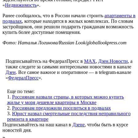
«
Недвижимость
».
Ранее сообщалось, что в России начали строить
апартаменты в
подвалах
, которые находятся в жилых комплексах. По словам
застройщиков, они решили подарить гражданам возможность
купить более доступные помещения.
Фото: Наталья Логинова/Russian Look/globallookpress.com
Подписывайтесь на ФедералПресс в
МАХ
,
Дзен.Новости
, а
также следите за самыми интересными новостями в канале
Дзен
. Все самое важное и оперативное — в telegram-канале
«
ФедералПресс
».
Еще по теме:
1.
Россиянам назвали страны, в которых можно купить
жилье у моря дешевле квартиры в Москве
2.
Россиянам предложили поселиться в подвалах
3.
Юрист назвал смертельные последствия неправильного
ремонта в квартире
Подписывайтесь на наш канал в
Дзене
, чтобы быть в курсе
новостей дня.