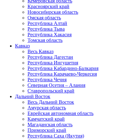
Кемеровская область
Красноярский край
Новосибирская область
Омская область
Республика Алтай
Республика Тыва
Республика Хакасия
Томская область
Кавказ
Весь Кавказ
Республика Дагестан
Республика Ингушетия
Республика Кабардино-Балкария
Республика Карачаево-Черкесия
Республика Чечня
Северная Осетия – Алания
Ставропольский край
Дальний Восток
Весь Дальний Восток
Амурская область
Еврейская автономная область
Камчатский край
Магаданская область
Приморский край
Республика Саха (Якутия)