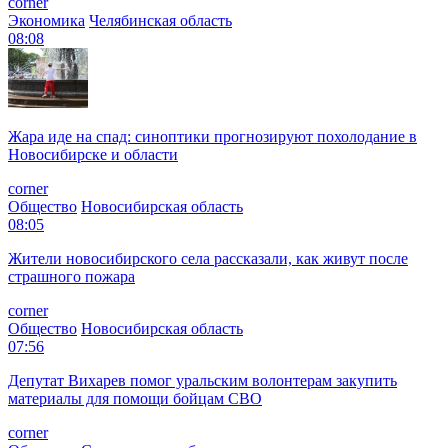
corner
Экономика
Челябинская область
08:08
Жара иде на спад: синоптики прогнозируют похолодание в
Новосибирске и области
corner
Общество
Новосибирская область
08:05
Жители новосибирского села рассказали, как живут после
страшного пожара
corner
Общество
Новосибирская область
07:56
Депутат Вихарев помог уральским волонтерам закупить
материалы для помощи бойцам СВО
corner