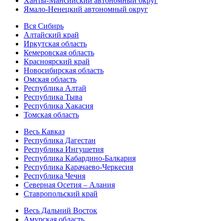
Ханты-Мансийский автономный округ
Ямало-Ненецкий автономный округ
Вся Сибирь
Алтайский край
Иркутская область
Кемеровская область
Красноярский край
Новосибирская область
Омская область
Республика Алтай
Республика Тыва
Республика Хакасия
Томская область
Весь Кавказ
Республика Дагестан
Республика Ингушетия
Республика Кабардино-Балкария
Республика Карачаево-Черкесия
Республика Чечня
Северная Осетия – Алания
Ставропольский край
Весь Дальний Восток
Амурская область