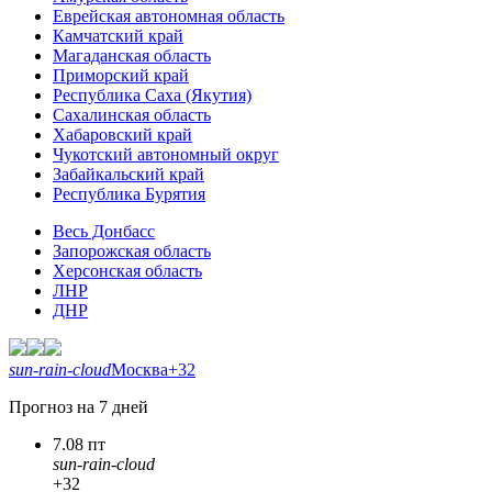
Еврейская автономная область
Камчатский край
Магаданская область
Приморский край
Республика Саха (Якутия)
Сахалинская область
Хабаровский край
Чукотский автономный округ
Забайкальский край
Республика Бурятия
Весь Донбасс
Запорожская область
Херсонская область
ЛНР
ДНР
sun-rain-cloud
Москва
+32
Прогноз на 7 дней
7.08 пт
sun-rain-cloud
+32