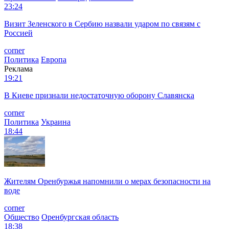
23:24
Визит Зеленского в Сербию назвали ударом по связям с
Россией
corner
Политика
Европа
Реклама
19:21
В Киеве признали недостаточную оборону Славянска
corner
Политика
Украина
18:44
Жителям Оренбуржья напомнили о мерах безопасности на
воде
corner
Общество
Оренбургская область
18:38