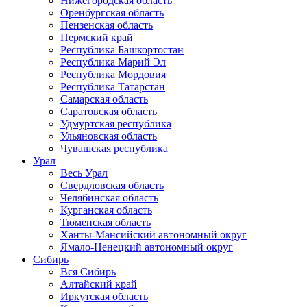
Нижегородская область
Оренбургская область
Пензенская область
Пермский край
Республика Башкортостан
Республика Марий Эл
Республика Мордовия
Республика Татарстан
Самарская область
Саратовская область
Удмуртская республика
Ульяновская область
Чувашская республика
Урал
Весь Урал
Свердловская область
Челябинская область
Курганская область
Тюменская область
Ханты-Мансийский автономный округ
Ямало-Ненецкий автономный округ
Сибирь
Вся Сибирь
Алтайский край
Иркутская область