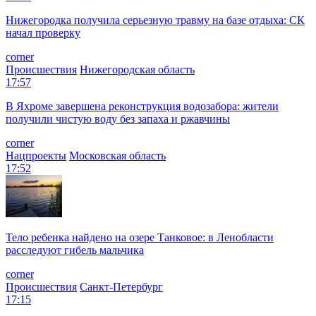
Нижегородка получила серьезную травму на базе отдыха: СК
начал проверку
corner
Происшествия
Нижегородская область
17:57
В Яхроме завершена реконструкция водозабора: жители
получили чистую воду без запаха и ржавчины
corner
Нацпроекты
Московская область
17:52
Тело ребенка найдено на озере Танковое: в Ленобласти
расследуют гибель мальчика
corner
Происшествия
Санкт-Петербург
17:15