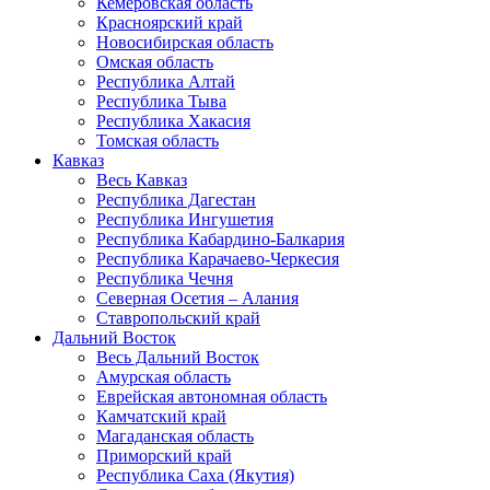
Кемеровская область
Красноярский край
Новосибирская область
Омская область
Республика Алтай
Республика Тыва
Республика Хакасия
Томская область
Кавказ
Весь Кавказ
Республика Дагестан
Республика Ингушетия
Республика Кабардино-Балкария
Республика Карачаево-Черкесия
Республика Чечня
Северная Осетия – Алания
Ставропольский край
Дальний Восток
Весь Дальний Восток
Амурская область
Еврейская автономная область
Камчатский край
Магаданская область
Приморский край
Республика Саха (Якутия)