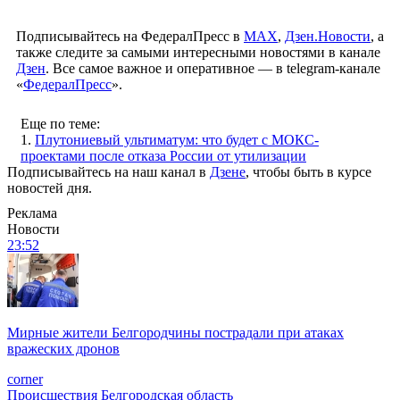
Подписывайтесь на ФедералПресс в
МАХ
,
Дзен.Новости
, а
также следите за самыми интересными новостями в канале
Дзен
. Все самое важное и оперативное — в telegram-канале
«
ФедералПресс
».
Еще по теме:
1.
Плутониевый ультиматум: что будет с МОКС-
проектами после отказа России от утилизации
Подписывайтесь на наш канал в
Дзене
, чтобы быть в курсе
новостей дня.
Реклама
Новости
23:52
Мирные жители Белгородчины пострадали при атаках
вражеских дронов
corner
Происшествия
Белгородская область