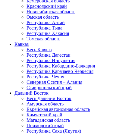
Кемеровская область
Красноярский край
Новосибирская область
Омская область
Республика Алтай
Республика Тыва
Республика Хакасия
Томская область
Кавказ
Весь Кавказ
Республика Дагестан
Республика Ингушетия
Республика Кабардино-Балкария
Республика Карачаево-Черкесия
Республика Чечня
Северная Осетия – Алания
Ставропольский край
Дальний Восток
Весь Дальний Восток
Амурская область
Еврейская автономная область
Камчатский край
Магаданская область
Приморский край
Республика Саха (Якутия)