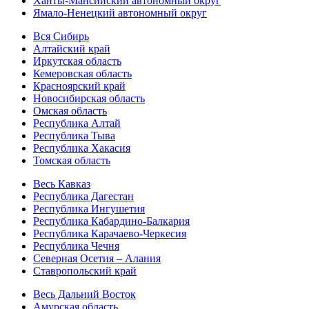
Ханты-Мансийский автономный округ
Ямало-Ненецкий автономный округ
Вся Сибирь
Алтайский край
Иркутская область
Кемеровская область
Красноярский край
Новосибирская область
Омская область
Республика Алтай
Республика Тыва
Республика Хакасия
Томская область
Весь Кавказ
Республика Дагестан
Республика Ингушетия
Республика Кабардино-Балкария
Республика Карачаево-Черкесия
Республика Чечня
Северная Осетия – Алания
Ставропольский край
Весь Дальний Восток
Амурская область