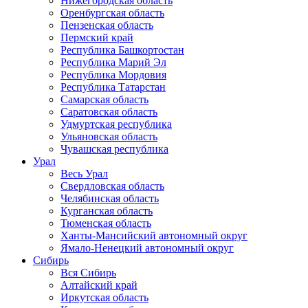
Нижегородская область
Оренбургская область
Пензенская область
Пермский край
Республика Башкортостан
Республика Марий Эл
Республика Мордовия
Республика Татарстан
Самарская область
Саратовская область
Удмуртская республика
Ульяновская область
Чувашская республика
Урал
Весь Урал
Свердловская область
Челябинская область
Курганская область
Тюменская область
Ханты-Мансийский автономный округ
Ямало-Ненецкий автономный округ
Сибирь
Вся Сибирь
Алтайский край
Иркутская область