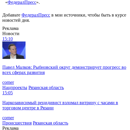
«
ФедералПресс
».
Добавьте
ФедералПресс
в мои источники, чтобы быть в курсе
новостей дня.
Реклама
Новости
15:10
Павел Малков: Рыбновский округ демонстрирует прогресс во
всех сферах развития
corner
Нацпроекты
Рязанская область
15:05
Наркозависимый рецидивист взломал витрину с часами в
торговом центре в Рязани
corner
Происшествия
Рязанская область
Реклама