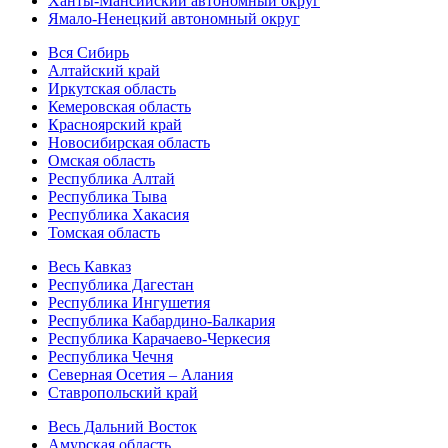
Ханты-Мансийский автономный округ
Ямало-Ненецкий автономный округ
Вся Сибирь
Алтайский край
Иркутская область
Кемеровская область
Красноярский край
Новосибирская область
Омская область
Республика Алтай
Республика Тыва
Республика Хакасия
Томская область
Весь Кавказ
Республика Дагестан
Республика Ингушетия
Республика Кабардино-Балкария
Республика Карачаево-Черкесия
Республика Чечня
Северная Осетия – Алания
Ставропольский край
Весь Дальний Восток
Амурская область