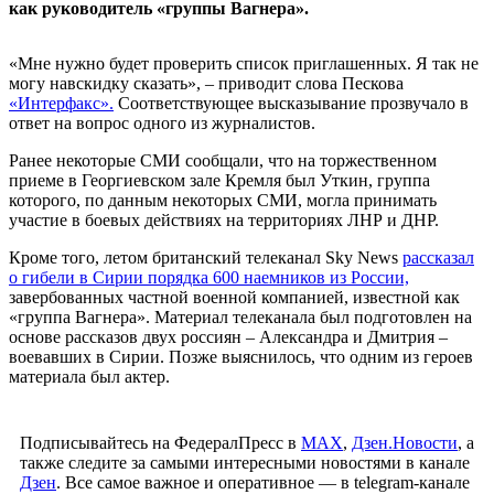
как руководитель «группы Вагнера».
«Мне нужно будет проверить список приглашенных. Я так не
могу навскидку сказать», – приводит слова Пескова
«Интерфакс».
Соответствующее высказывание прозвучало в
ответ на вопрос одного из журналистов.
Ранее некоторые СМИ сообщали, что на торжественном
приеме в Георгиевском зале Кремля был Уткин, группа
которого, по данным некоторых СМИ, могла принимать
участие в боевых действиях на территориях ЛНР и ДНР.
Кроме того, летом британский телеканал Sky News
рассказал
о гибели в Сирии порядка 600 наемников из России,
завербованных частной военной компанией, известной как
«группа Вагнера». Материал телеканала был подготовлен на
основе рассказов двух россиян – Александра и Дмитрия –
воевавших в Сирии. Позже выяснилось, что одним из героев
материала был актер.
Подписывайтесь на ФедералПресс в
МАХ
,
Дзен.Новости
, а
также следите за самыми интересными новостями в канале
Дзен
. Все самое важное и оперативное — в telegram-канале