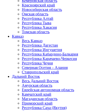
Кемеровская область
Красноярский край
Новосибирская область
Омская область
Республика Алтай
Республика Тыва
Республика Хакасия
Томская область
Кавказ
Весь Кавказ
Республика Дагестан
Республика Ингушетия
Республика Кабардино-Балкария
Республика Карачаево-Черкесия
Республика Чечня
Северная Осетия – Алания
Ставропольский край
Дальний Восток
Весь Дальний Восток
Амурская область
Еврейская автономная область
Камчатский край
Магаданская область
Приморский край
Республика Саха (Якутия)