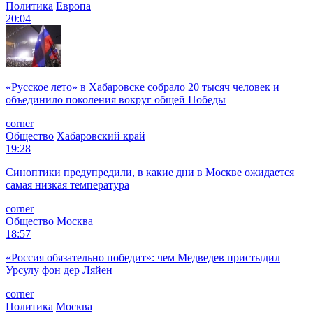
Политика
Европа
20:04
«Русское лето» в Хабаровске собрало 20 тысяч человек и
объединило поколения вокруг общей Победы
corner
Общество
Хабаровский край
19:28
Синоптики предупредили, в какие дни в Москве ожидается
самая низкая температура
corner
Общество
Москва
18:57
«Россия обязательно победит»: чем Медведев пристыдил
Урсулу фон дер Ляйен
corner
Политика
Москва