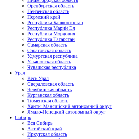
Нижегородская область
Оренбургская область
Пензенская область
Пермский край
Республика Башкортостан
Республика Марий Эл
Республика Мордовия
Республика Татарстан
Самарская область
Саратовская область
Удмуртская республика
Ульяновская область
Чувашская республика
Урал
Весь Урал
Свердловская область
Челябинская область
Курганская область
Тюменская область
Ханты-Мансийский автономный округ
Ямало-Ненецкий автономный округ
Сибирь
Вся Сибирь
Алтайский край
Иркутская область