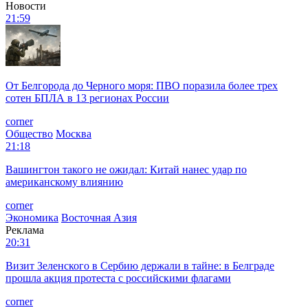
Новости
21:59
От Белгорода до Черного моря: ПВО поразила более трех
сотен БПЛА в 13 регионах России
corner
Общество
Москва
21:18
Вашингтон такого не ожидал: Китай нанес удар по
американскому влиянию
corner
Экономика
Восточная Азия
Реклама
20:31
Визит Зеленского в Сербию держали в тайне: в Белграде
прошла акция протеста с российскими флагами
corner