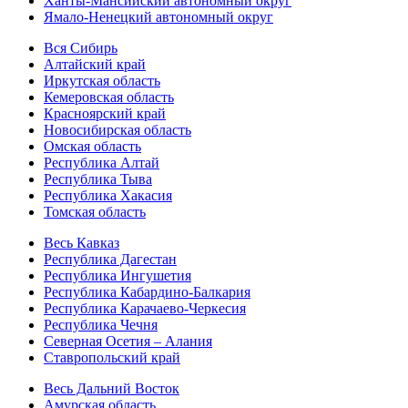
Ханты-Мансийский автономный округ
Ямало-Ненецкий автономный округ
Вся Сибирь
Алтайский край
Иркутская область
Кемеровская область
Красноярский край
Новосибирская область
Омская область
Республика Алтай
Республика Тыва
Республика Хакасия
Томская область
Весь Кавказ
Республика Дагестан
Республика Ингушетия
Республика Кабардино-Балкария
Республика Карачаево-Черкесия
Республика Чечня
Северная Осетия – Алания
Ставропольский край
Весь Дальний Восток
Амурская область