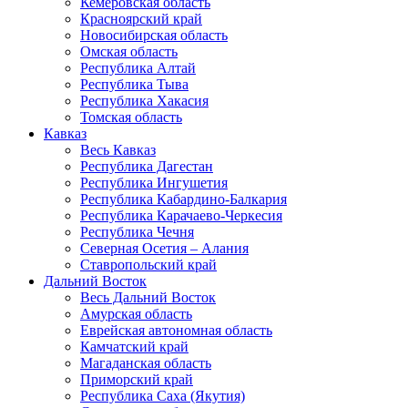
Кемеровская область
Красноярский край
Новосибирская область
Омская область
Республика Алтай
Республика Тыва
Республика Хакасия
Томская область
Кавказ
Весь Кавказ
Республика Дагестан
Республика Ингушетия
Республика Кабардино-Балкария
Республика Карачаево-Черкесия
Республика Чечня
Северная Осетия – Алания
Ставропольский край
Дальний Восток
Весь Дальний Восток
Амурская область
Еврейская автономная область
Камчатский край
Магаданская область
Приморский край
Республика Саха (Якутия)