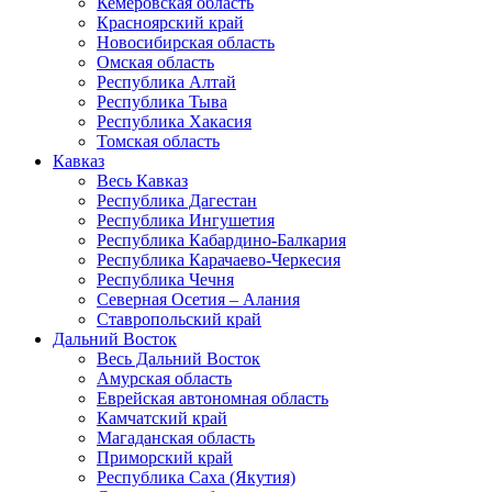
Кемеровская область
Красноярский край
Новосибирская область
Омская область
Республика Алтай
Республика Тыва
Республика Хакасия
Томская область
Кавказ
Весь Кавказ
Республика Дагестан
Республика Ингушетия
Республика Кабардино-Балкария
Республика Карачаево-Черкесия
Республика Чечня
Северная Осетия – Алания
Ставропольский край
Дальний Восток
Весь Дальний Восток
Амурская область
Еврейская автономная область
Камчатский край
Магаданская область
Приморский край
Республика Саха (Якутия)