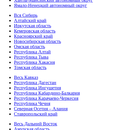
Ханты-Мансийский автономный округ
Ямало-Ненецкий автономный округ
Вся Сибирь
Алтайский край
Иркутская область
Кемеровская область
Красноярский край
Новосибирская область
Омская область
Республика Алтай
Республика Тыва
Республика Хакасия
Томская область
Весь Кавказ
Республика Дагестан
Республика Ингушетия
Республика Кабардино-Балкария
Республика Карачаево-Черкесия
Республика Чечня
Северная Осетия – Алания
Ставропольский край
Весь Дальний Восток
Амурская область