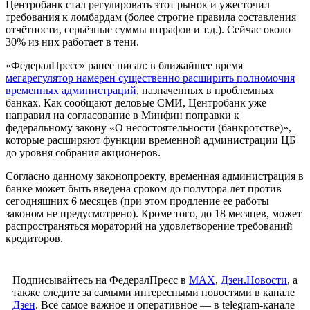
Центробанк стал регулировать этот рынок и ужесточил
требования к ломбардам (более строгие правила составления
отчётности, серьёзные суммы штрафов и т.д.). Сейчас около
30% из них работает в тени.
«ФедералПресс» ранее писал: в ближайшее время
мегарегулятор намерен существенно расширить полномочия
временных администраций
, назначенных в проблемных
банках. Как сообщают деловые СМИ, Центробанк уже
направил на согласование в Минфин поправки к
федеральному закону «О несостоятельности (банкротстве)»,
которые расширяют функции временной администрации ЦБ
до уровня собрания акционеров.
Согласно данному законопроекту, временная администрация в
банке может быть введена сроком до полутора лет против
сегодняшних 6 месяцев (при этом продление ее работы
законом не предусмотрено). Кроме того, до 18 месяцев, может
распространяться мораторий на удовлетворение требований
кредиторов.
Подписывайтесь на ФедералПресс в
МАХ
,
Дзен.Новости
, а
также следите за самыми интересными новостями в канале
Дзен
. Все самое важное и оперативное — в telegram-канале