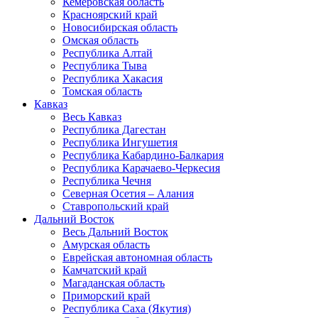
Кемеровская область
Красноярский край
Новосибирская область
Омская область
Республика Алтай
Республика Тыва
Республика Хакасия
Томская область
Кавказ
Весь Кавказ
Республика Дагестан
Республика Ингушетия
Республика Кабардино-Балкария
Республика Карачаево-Черкесия
Республика Чечня
Северная Осетия – Алания
Ставропольский край
Дальний Восток
Весь Дальний Восток
Амурская область
Еврейская автономная область
Камчатский край
Магаданская область
Приморский край
Республика Саха (Якутия)