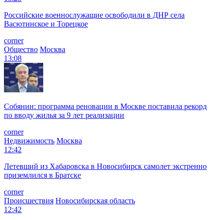
Российские военнослужащие освободили в ДНР села
Васютинское и Торецкое
corner
Общество
Москва
13:08
Собянин: программа реновации в Москве поставила рекорд
по вводу жилья за 9 лет реализации
corner
Недвижимость
Москва
12:42
Летевший из Хабаровска в Новосибирск самолет экстренно
приземлился в Братске
corner
Происшествия
Новосибирская область
12:42