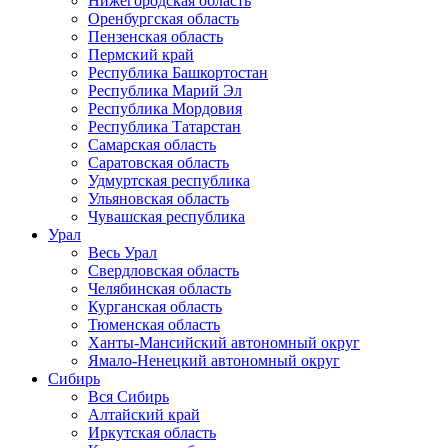
Нижегородская область
Оренбургская область
Пензенская область
Пермский край
Республика Башкортостан
Республика Марий Эл
Республика Мордовия
Республика Татарстан
Самарская область
Саратовская область
Удмуртская республика
Ульяновская область
Чувашская республика
Урал
Весь Урал
Свердловская область
Челябинская область
Курганская область
Тюменская область
Ханты-Мансийский автономный округ
Ямало-Ненецкий автономный округ
Сибирь
Вся Сибирь
Алтайский край
Иркутская область