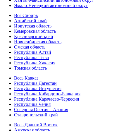
Ханты-Мансийский автономный округ
Ямало-Ненецкий автономный округ
Вся Сибирь
Алтайский край
Иркутская область
Кемеровская область
Красноярский край
Новосибирская область
Омская область
Республика Алтай
Республика Тыва
Республика Хакасия
Томская область
Весь Кавказ
Республика Дагестан
Республика Ингушетия
Республика Кабардино-Балкария
Республика Карачаево-Черкесия
Республика Чечня
Северная Осетия – Алания
Ставропольский край
Весь Дальний Восток
Амурская область