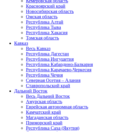
Кемеровская область
Красноярский край
Новосибирская область
Омская область
Республика Алтай
Республика Тыва
Республика Хакасия
Томская область
Кавказ
Весь Кавказ
Республика Дагестан
Республика Ингушетия
Республика Кабардино-Балкария
Республика Карачаево-Черкесия
Республика Чечня
Северная Осетия – Алания
Ставропольский край
Дальний Восток
Весь Дальний Восток
Амурская область
Еврейская автономная область
Камчатский край
Магаданская область
Приморский край
Республика Саха (Якутия)