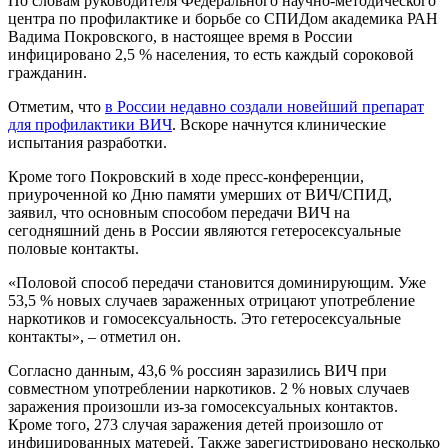
По словам руководителя Федерального научно-методического
центра по профилактике и борьбе со СПИДом академика РАН
Вадима Покровского, в настоящее время в России
инфицировано 2,5 % населения, то есть каждый сороковой
гражданин.
Отметим, что
в России недавно создали новейший препарат
для профилактики ВИЧ
. Вскоре начнутся клинические
испытания разработки.
Кроме того Покровский в ходе пресс-конференции,
приуроченной ко Дню памяти умерших от ВИЧ/СПИД,
заявил, что основным способом передачи ВИЧ на
сегодняшний день в России являются гетеросексуальные
половые контакты.
«Половой способ передачи становится доминирующим. Уже
53,5 % новых случаев зараженных отрицают употребление
наркотиков и гомосексуальность. Это гетеросексуальные
контакты», – отметил он.
Согласно данным, 43,6 % россиян заразились ВИЧ при
совместном употреблении наркотиков. 2 % новых случаев
заражения произошли из-за гомосексуальных контактов.
Кроме того, 273 случая заражения детей произошло от
инфицированных матерей. Также зарегистрировано несколько