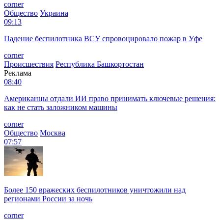
corner
Общество
Украина
09:13
Падение беспилотника ВСУ спровоцировало пожар в Уфе
corner
Происшествия
Республика Башкортостан
Реклама
08:40
Американцы отдали ИИ право принимать ключевые решения:
как не стать заложником машины
corner
Общество
Москва
07:57
Более 150 вражеских беспилотников уничтожили над
регионами России за ночь
corner