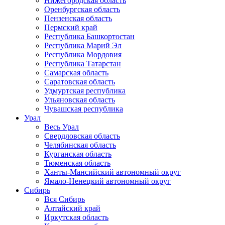
Нижегородская область
Оренбургская область
Пензенская область
Пермский край
Республика Башкортостан
Республика Марий Эл
Республика Мордовия
Республика Татарстан
Самарская область
Саратовская область
Удмуртская республика
Ульяновская область
Чувашская республика
Урал
Весь Урал
Свердловская область
Челябинская область
Курганская область
Тюменская область
Ханты-Мансийский автономный округ
Ямало-Ненецкий автономный округ
Сибирь
Вся Сибирь
Алтайский край
Иркутская область