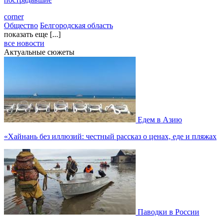
corner
Общество
Белгородская область
показать еще [...]
все новости
Актуальные сюжеты
Едем в Азию
«Хайнань без иллюзий: честный рассказ о ценах, еде и пляжах
Паводки в России