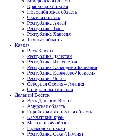
Кемеровская область
Красноярский край
Новосибирская область
Омская область
Республика Алтай
Республика Тыва
Республика Хакасия
Томская область
Кавказ
Весь Кавказ
Республика Дагестан
Республика Ингушетия
Республика Кабардино-Балкария
Республика Карачаево-Черкесия
Республика Чечня
Северная Осетия – Алания
Ставропольский край
Дальний Восток
Весь Дальний Восток
Амурская область
Еврейская автономная область
Камчатский край
Магаданская область
Приморский край
Республика Саха (Якутия)