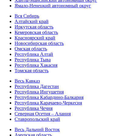
Ханты-Мансийский автономный округ
Ямало-Ненецкий автономный округ
Вся Сибирь
Алтайский край
Иркутская область
Кемеровская область
Красноярский край
Новосибирская область
Омская область
Республика Алтай
Республика Тыва
Республика Хакасия
Томская область
Весь Кавказ
Республика Дагестан
Республика Ингушетия
Республика Кабардино-Балкария
Республика Карачаево-Черкесия
Республика Чечня
Северная Осетия – Алания
Ставропольский край
Весь Дальний Восток
Амурская область