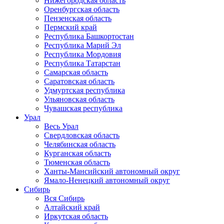
Нижегородская область
Оренбургская область
Пензенская область
Пермский край
Республика Башкортостан
Республика Марий Эл
Республика Мордовия
Республика Татарстан
Самарская область
Саратовская область
Удмуртская республика
Ульяновская область
Чувашская республика
Урал
Весь Урал
Свердловская область
Челябинская область
Курганская область
Тюменская область
Ханты-Мансийский автономный округ
Ямало-Ненецкий автономный округ
Сибирь
Вся Сибирь
Алтайский край
Иркутская область