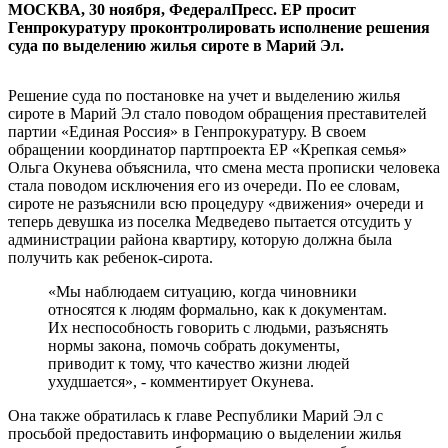
МОСКВА, 30 ноября, ФедералПресс. ЕР просит
Генпрокуратуру проконтролировать исполнение решения
суда по выделению жилья сироте в Марий Эл.
Решение суда по постановке на учет и выделению жилья
сироте в Марий Эл стало поводом обращения преставителей
партии «Единая Россия» в Генпрокуратуру. В своем
обращении координатор партпроекта ЕР «Крепкая семья»
Ольга Окунева объяснила, что смена места прописки человека
стала поводом исключения его из очереди. По ее словам,
сироте не разъяснили всю процедуру «движения» очереди и
теперь девушка из поселка Медведево пытается отсудить у
администрации района квартиру, которую должна была
получить как ребенок-сирота.
«Мы наблюдаем ситуацию, когда чиновники
относятся к людям формально, как к документам.
Их неспособность говорить с людьми, разъяснять
нормы закона, помочь собрать документы,
приводит к тому, что качество жизни людей
ухудшается», - комментирует Окунева.
Она также обратилась к главе Республики Марий Эл с
просьбой предоставить информацию о выделении жилья