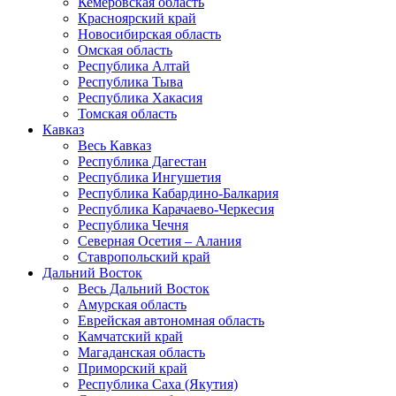
Кемеровская область
Красноярский край
Новосибирская область
Омская область
Республика Алтай
Республика Тыва
Республика Хакасия
Томская область
Кавказ
Весь Кавказ
Республика Дагестан
Республика Ингушетия
Республика Кабардино-Балкария
Республика Карачаево-Черкесия
Республика Чечня
Северная Осетия – Алания
Ставропольский край
Дальний Восток
Весь Дальний Восток
Амурская область
Еврейская автономная область
Камчатский край
Магаданская область
Приморский край
Республика Саха (Якутия)