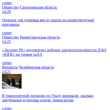
corner
Общество
Свердловская область
14:29
Опасное для здоровья масло нашли на нижегородский
прилавках
corner
Общество
Нижегородская область
14:25
«Эксперт РА» подтвердил рейтинг кредитоспособности ПАО
«ЮГК» на уровне ruAА
corner
Финансы
Челябинская область
14:21
В транспортной полиции по Уралу раскрыли, сколько
зарубежные кураторы платят диверсантам
corner