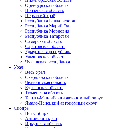
Нижегородская область
Оренбургская область
Пензенская область
Пермский край
Республика Башкортостан
Республика Марий Эл
Республика Мордовия
Республика Татарстан
Самарская область
Саратовская область
Удмуртская республика
Ульяновская область
Чувашская республика
Урал
Весь Урал
Свердловская область
Челябинская область
Курганская область
Тюменская область
Ханты-Мансийский автономный округ
Ямало-Ненецкий автономный округ
Сибирь
Вся Сибирь
Алтайский край
Иркутская область