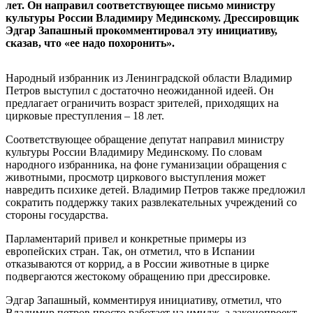
лет. Он направил соответствующее письмо министру
культуры России Владимиру Мединскому. Дрессировщик
Эдгар Запашный прокомментировал эту инициативу,
сказав, что «ее надо похоронить».
Народный избранник из Ленинградской области Владимир
Петров выступил с достаточно неожиданной идеей. Он
предлагает ограничить возраст зрителей, приходящих на
цирковые преступления – 18 лет.
Соответствующее обращение депутат направил министру
культуры России Владимиру Мединскому. По словам
народного избранника, на фоне гуманизации обращения с
животными, просмотр циркового выступления может
навредить психике детей. Владимир Петров также предложил
сократить поддержку таких развлекательных учреждений со
стороны государства.
Парламентарий привел и конкретные примеры из
европейских стран. Так, он отметил, что в Испании
отказываются от коррид, а в России животные в цирке
подвергаются жестокому обращению при дрессировке.
Эдгар Запашный, комментируя инициативу, отметил, что
Владимир петров просто работает на имидж, а законопроект