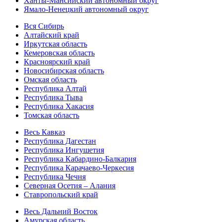
Ханты-Мансийский автономный округ
Ямало-Ненецкий автономный округ
Вся Сибирь
Алтайский край
Иркутская область
Кемеровская область
Красноярский край
Новосибирская область
Омская область
Республика Алтай
Республика Тыва
Республика Хакасия
Томская область
Весь Кавказ
Республика Дагестан
Республика Ингушетия
Республика Кабардино-Балкария
Республика Карачаево-Черкесия
Республика Чечня
Северная Осетия – Алания
Ставропольский край
Весь Дальний Восток
Амурская область