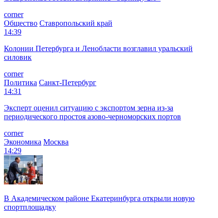
corner
Общество
Ставропольский край
14:39
Колонии Петербурга и Ленобласти возглавил уральский
силовик
corner
Политика
Санкт-Петербург
14:31
Эксперт оценил ситуацию с экспортом зерна из-за
периодического простоя азово-черноморских портов
corner
Экономика
Москва
14:29
В Академическом районе Екатеринбурга открыли новую
спортплощадку