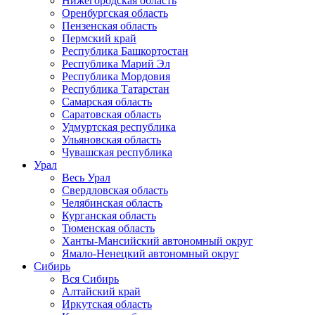
Нижегородская область
Оренбургская область
Пензенская область
Пермский край
Республика Башкортостан
Республика Марий Эл
Республика Мордовия
Республика Татарстан
Самарская область
Саратовская область
Удмуртская республика
Ульяновская область
Чувашская республика
Урал
Весь Урал
Свердловская область
Челябинская область
Курганская область
Тюменская область
Ханты-Мансийский автономный округ
Ямало-Ненецкий автономный округ
Сибирь
Вся Сибирь
Алтайский край
Иркутская область