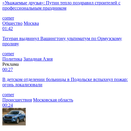
«Уважаемые друзья»: Путин тепло поздравил строителей с
профессиональным праздником
corner
Общество
Москва
01:42
Тегеран выдвинул Вашингтону ультиматум по Ормузскому
проливу
corner
Политика
Западная Азия
Реклама
00:27
В детском отделении больницы в Подольске вспыхнул пожар:
огонь локализовали
corner
Происшествия
Московская область
00:24