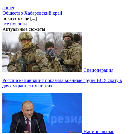
corner
Общество
Хабаровский край
показать еще [...]
все новости
Актуальные сюжеты
Спецоперация
Российская авиация поразила военные грузы ВСУ сразу в
двух украинских портах
Национальные