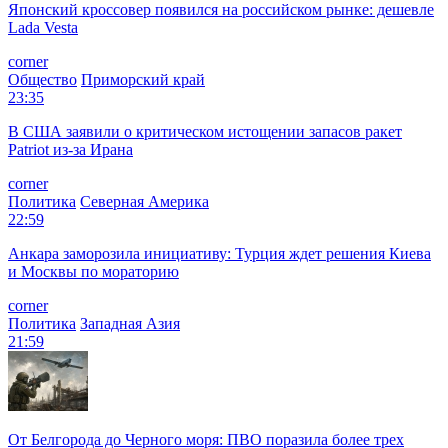
Японский кроссовер появился на российском рынке: дешевле
Lada Vesta
corner
Общество
Приморский край
23:35
В США заявили о критическом истощении запасов ракет
Patriot из-за Ирана
corner
Политика
Северная Америка
22:59
Анкара заморозила инициативу: Турция ждет решения Киева
и Москвы по мораторию
corner
Политика
Западная Азия
21:59
От Белгорода до Черного моря: ПВО поразила более трех