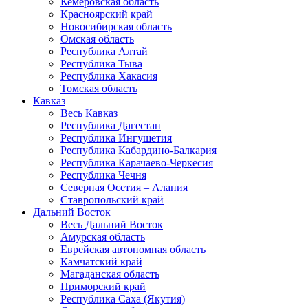
Кемеровская область
Красноярский край
Новосибирская область
Омская область
Республика Алтай
Республика Тыва
Республика Хакасия
Томская область
Кавказ
Весь Кавказ
Республика Дагестан
Республика Ингушетия
Республика Кабардино-Балкария
Республика Карачаево-Черкесия
Республика Чечня
Северная Осетия – Алания
Ставропольский край
Дальний Восток
Весь Дальний Восток
Амурская область
Еврейская автономная область
Камчатский край
Магаданская область
Приморский край
Республика Саха (Якутия)