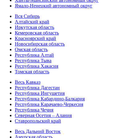
Ханты-Мансийский автономный округ
Ямало-Ненецкий автономный округ
Вся Сибирь
Алтайский край
Иркутская область
Кемеровская область
Красноярский край
Новосибирская область
Омская область
Республика Алтай
Республика Тыва
Республика Хакасия
Томская область
Весь Кавказ
Республика Дагестан
Республика Ингушетия
Республика Кабардино-Балкария
Республика Карачаево-Черкесия
Республика Чечня
Северная Осетия – Алания
Ставропольский край
Весь Дальний Восток
Амурская область