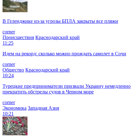
В Геленджике из-за угрозы БПЛА закрыты все пляжи
corner
Происшествия
Краснодарский край
11:25
Идем на рекорд: сколько можно прождать самолет в Сочи
corner
Общество
Краснодарский край
10:24
Турецкие предприниматели призвали Украину немедленно
прекратить обстрелы судов в Черном море
corner
Экономика
Западная Азия
10:21