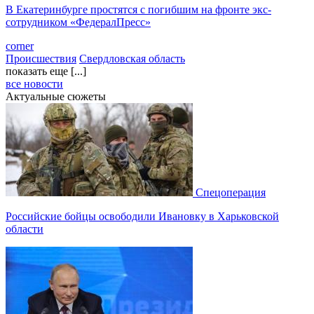
В Екатеринбурге простятся с погибшим на фронте экс-
сотрудником «ФедералПресс»
corner
Происшествия
Свердловская область
показать еще [...]
все новости
Актуальные сюжеты
Спецоперация
Российские бойцы освободили Ивановку в Харьковской
области