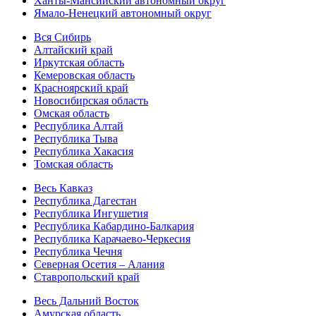
Ханты-Мансийский автономный округ
Ямало-Ненецкий автономный округ
Вся Сибирь
Алтайский край
Иркутская область
Кемеровская область
Красноярский край
Новосибирская область
Омская область
Республика Алтай
Республика Тыва
Республика Хакасия
Томская область
Весь Кавказ
Республика Дагестан
Республика Ингушетия
Республика Кабардино-Балкария
Республика Карачаево-Черкесия
Республика Чечня
Северная Осетия – Алания
Ставропольский край
Весь Дальний Восток
Амурская область