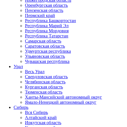
Нижегородская область
Оренбургская область
Пензенская область
Пермский край
Республика Башкортостан
Республика Марий Эл
Республика Мордовия
Республика Татарстан
Самарская область
Саратовская область
Удмуртская республика
Ульяновская область
Чувашская республика
Урал
Весь Урал
Свердловская область
Челябинская область
Курганская область
Тюменская область
Ханты-Мансийский автономный округ
Ямало-Ненецкий автономный округ
Сибирь
Вся Сибирь
Алтайский край
Иркутская область