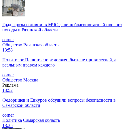
Град, грозы и ливни: в МЧС дали неблагоприятный прогноз
погоды в Рязанской области
corner
Общество
Рязанская область
13:58
Политолог Пашин: спорт должен быть не привилегией, а
реальным правом каждого
corner
Общество
Москва
Реклама
13:52
Федорищев и Евкуров обсудили вопросы безопасности в
Самарской области
corner
Политика
Самарская область
13:35