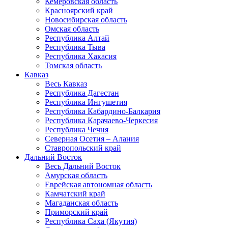
Кемеровская область
Красноярский край
Новосибирская область
Омская область
Республика Алтай
Республика Тыва
Республика Хакасия
Томская область
Кавказ
Весь Кавказ
Республика Дагестан
Республика Ингушетия
Республика Кабардино-Балкария
Республика Карачаево-Черкесия
Республика Чечня
Северная Осетия – Алания
Ставропольский край
Дальний Восток
Весь Дальний Восток
Амурская область
Еврейская автономная область
Камчатский край
Магаданская область
Приморский край
Республика Саха (Якутия)