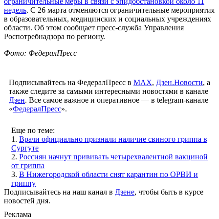
ограничительные меры в связи с эпидобстановкой около 11
недель
. С 26 марта отменяются ограничительные мероприятия
в образовательных, медицинских и социальных учреждениях
области. Об этом сообщает пресс-служба Управления
Роспотребнадзора по региону.
Фото: ФедералПресс
Подписывайтесь на ФедералПресс в
МАХ
,
Дзен.Новости
, а
также следите за самыми интересными новостями в канале
Дзен
. Все самое важное и оперативное — в telegram-канале
«
ФедералПресс
».
Еще по теме:
1.
Врачи официально признали наличие свиного гриппа в
Сургуте
2.
Россиян начнут прививать четырехвалентной вакциной
от гриппа
3.
В Нижегородской области снят карантин по ОРВИ и
гриппу
Подписывайтесь на наш канал в
Дзене
, чтобы быть в курсе
новостей дня.
Реклама