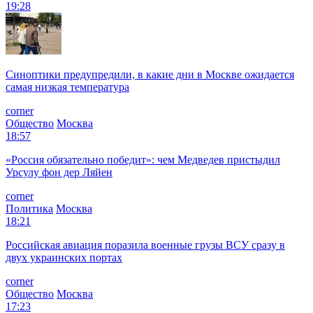
19:28
Синоптики предупредили, в какие дни в Москве ожидается
самая низкая температура
corner
Общество
Москва
18:57
«Россия обязательно победит»: чем Медведев пристыдил
Урсулу фон дер Ляйен
corner
Политика
Москва
18:21
Российская авиация поразила военные грузы ВСУ сразу в
двух украинских портах
corner
Общество
Москва
17:23