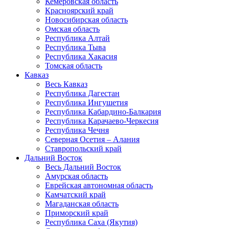
Кемеровская область
Красноярский край
Новосибирская область
Омская область
Республика Алтай
Республика Тыва
Республика Хакасия
Томская область
Кавказ
Весь Кавказ
Республика Дагестан
Республика Ингушетия
Республика Кабардино-Балкария
Республика Карачаево-Черкесия
Республика Чечня
Северная Осетия – Алания
Ставропольский край
Дальний Восток
Весь Дальний Восток
Амурская область
Еврейская автономная область
Камчатский край
Магаданская область
Приморский край
Республика Саха (Якутия)