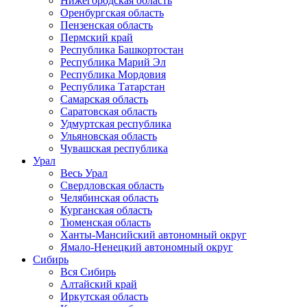
Нижегородская область
Оренбургская область
Пензенская область
Пермский край
Республика Башкортостан
Республика Марий Эл
Республика Мордовия
Республика Татарстан
Самарская область
Саратовская область
Удмуртская республика
Ульяновская область
Чувашская республика
Урал
Весь Урал
Свердловская область
Челябинская область
Курганская область
Тюменская область
Ханты-Мансийский автономный округ
Ямало-Ненецкий автономный округ
Сибирь
Вся Сибирь
Алтайский край
Иркутская область