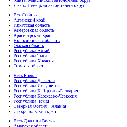
Ханты-Мансийский автономный округ
Ямало-Ненецкий автономный округ
Вся Сибирь
Алтайский край
Иркутская область
Кемеровская область
Красноярский край
Новосибирская область
Омская область
Республика Алтай
Республика Тыва
Республика Хакасия
Томская область
Весь Кавказ
Республика Дагестан
Республика Ингушетия
Республика Кабардино-Балкария
Республика Карачаево-Черкесия
Республика Чечня
Северная Осетия – Алания
Ставропольский край
Весь Дальний Восток
Амурская область