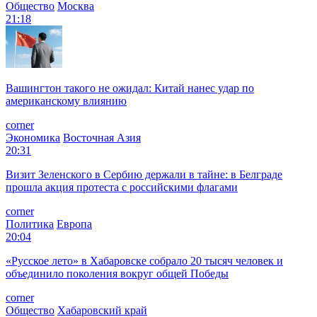
Общество
Москва
21:18
Вашингтон такого не ожидал: Китай нанес удар по
американскому влиянию
corner
Экономика
Восточная Азия
20:31
Визит Зеленского в Сербию держали в тайне: в Белграде
прошла акция протеста с российскими флагами
corner
Политика
Европа
20:04
«Русское лето» в Хабаровске собрало 20 тысяч человек и
объединило поколения вокруг общей Победы
corner
Общество
Хабаровский край