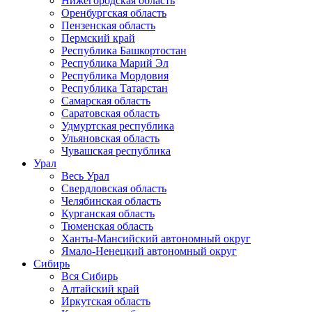
Нижегородская область
Оренбургская область
Пензенская область
Пермский край
Республика Башкортостан
Республика Марий Эл
Республика Мордовия
Республика Татарстан
Самарская область
Саратовская область
Удмуртская республика
Ульяновская область
Чувашская республика
Урал
Весь Урал
Свердловская область
Челябинская область
Курганская область
Тюменская область
Ханты-Мансийский автономный округ
Ямало-Ненецкий автономный округ
Сибирь
Вся Сибирь
Алтайский край
Иркутская область