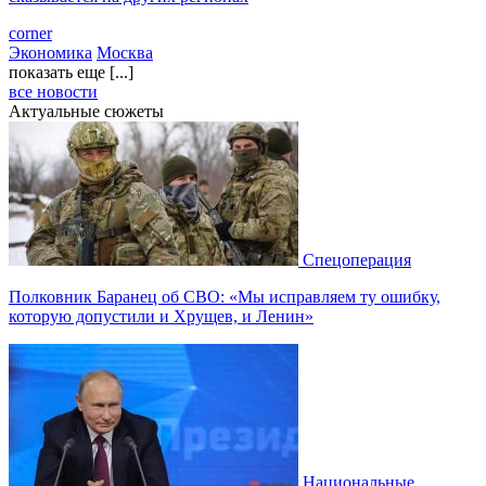
corner
Экономика
Москва
показать еще [...]
все новости
Актуальные сюжеты
Спецоперация
Полковник Баранец об СВО: «Мы исправляем ту ошибку,
которую допустили и Хрущев, и Ленин»
Национальные