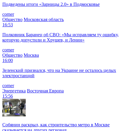
Подведены итоги «Зарницы 2.0» в Подмосковье
corner
Общество
Московская область
16:53
Полковник Баранец об СВО: «Мы исправляем ту ошибку,
которую допустили и Хрущев, и Ленин»
corner
Общество
Москва
16:00
Зеленский признался, что на Украине не осталось целых
электростанций
corner
Энергетика
Восточная Европа
15:56
Собянин раскрыл, как строительство метро в Москве
сказывается на других регионах