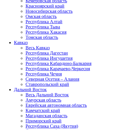
Кемеровская область
Красноярский край
Новосибирская область
Омская область
Республика Алтай
Республика Тыва
Республика Хакасия
Томская область
Кавказ
Весь Кавказ
Республика Дагестан
Республика Ингушетия
Республика Кабардино-Балкария
Республика Карачаево-Черкесия
Республика Чечня
Северная Осетия – Алания
Ставропольский край
Дальний Восток
Весь Дальний Восток
Амурская область
Еврейская автономная область
Камчатский край
Магаданская область
Приморский край
Республика Саха (Якутия)