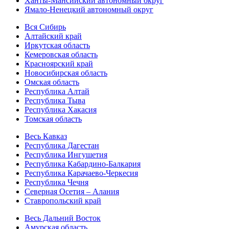
Ханты-Мансийский автономный округ
Ямало-Ненецкий автономный округ
Вся Сибирь
Алтайский край
Иркутская область
Кемеровская область
Красноярский край
Новосибирская область
Омская область
Республика Алтай
Республика Тыва
Республика Хакасия
Томская область
Весь Кавказ
Республика Дагестан
Республика Ингушетия
Республика Кабардино-Балкария
Республика Карачаево-Черкесия
Республика Чечня
Северная Осетия – Алания
Ставропольский край
Весь Дальний Восток
Амурская область