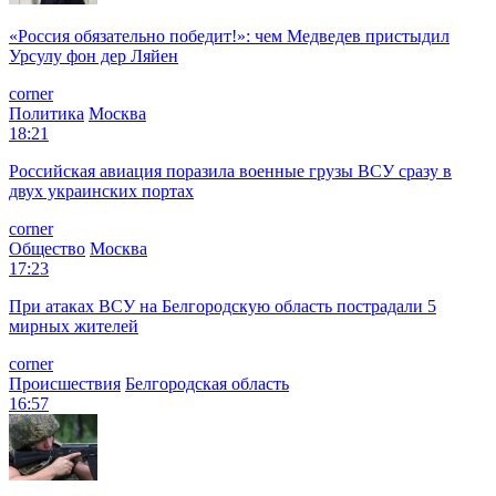
«Россия обязательно победит!»: чем Медведев пристыдил
Урсулу фон дер Ляйен
corner
Политика
Москва
18:21
Российская авиация поразила военные грузы ВСУ сразу в
двух украинских портах
corner
Общество
Москва
17:23
При атаках ВСУ на Белгородскую область пострадали 5
мирных жителей
corner
Происшествия
Белгородская область
16:57